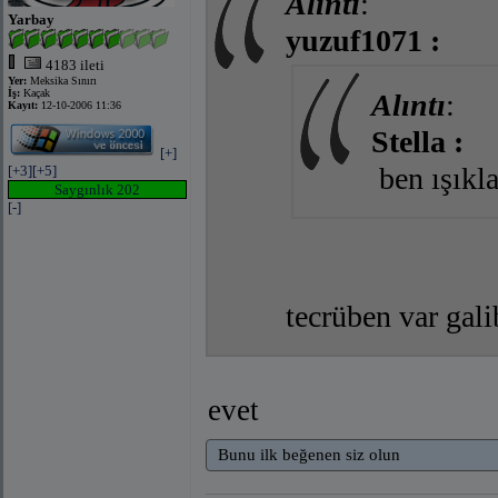
Alıntı
:
Yarbay
yuzuf1071 :
4183 ileti
Yer:
Meksika Sınırı
İş:
Kaçak
Alıntı
:
Kayıt:
12-10-2006 11:36
Stella :
[+]
ben ışıkl
[+3]
[+5]
Saygınlık 202
[-]
tecrüben var ga
evet
Bunu ilk beğenen siz olun