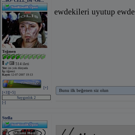
...oO- CELL_iM -Oo...
ewdekileri uyutup ewde
Teğmen
514 ileti
Yer:
im yok dünyada
İş:
öğrenci
Kayıt:
12-07-2007 19:13
[+]
Bunu ilk beğenen siz olun
[+3]
[+5]
Saygınlık 2
[-]
Stella