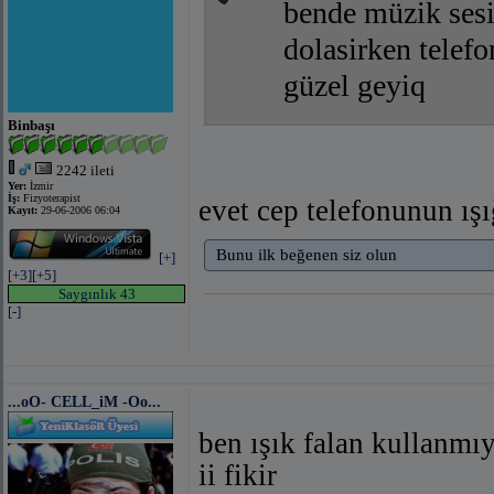
bende müzik sesi
dolasirken telef
güzel geyiq
Binbaşı
2242 ileti
Yer:
İzmir
İş:
Fizyoterapist
evet cep telefonunun ış
Kayıt:
29-06-2006 06:04
Bunu ilk beğenen siz olun
[+]
[+3]
[+5]
Saygınlık 43
[-]
...oO- CELL_iM -Oo...
ben ışık falan kullanm
ii fikir