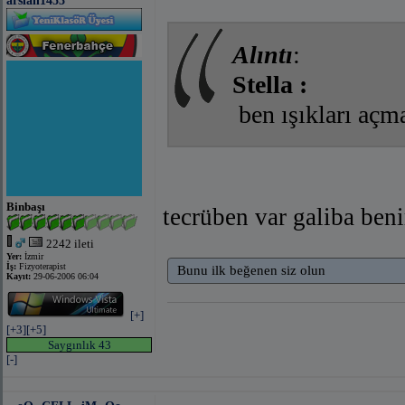
arslan1453
Alıntı
:
Stella :
ben ışıkları aç
Binbaşı
tecrüben var galiba be
2242 ileti
Yer:
İzmir
İş:
Fizyoterapist
Bunu ilk beğenen siz olun
Kayıt:
29-06-2006 06:04
[+]
[+3]
[+5]
Saygınlık 43
[-]