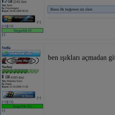
2242 ileti
Yer:
İzmir
İş:
Fizyoterapist
Bunu ilk beğenen siz olun
Kayıt:
29-06-2006 06:04
[+]
[+3]
[+5]
Saygınlık 43
[-]
Stella
ben ışıkları açmadan 
Yarbay
4183 ileti
Yer:
Meksika Sınırı
İş:
Kaçak
Kayıt:
12-10-2006 11:36
[+]
[+3]
[+5]
Saygınlık 202
[-]