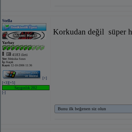
Stella
Korkudan değil
süper h
Yarbay
4183 ileti
Yer:
Meksika Sınırı
İş:
Kaçak
Kayıt:
12-10-2006 11:36
[+]
[+3]
[+5]
Saygınlık 202
[-]
Bunu ilk beğenen siz olun