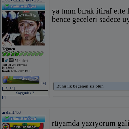
...oO- CELL_iM -Oo...
ya tmm bırak itiraf ette 
bence geceleri sadece 
Teğmen
514 ileti
Yer:
im yok dünyada
İş:
öğrenci
Kayıt:
12-07-2007 19:13
[+]
Bunu ilk beğenen siz olun
[+3]
[+5]
Saygınlık 2
[-]
arslan1453
rüyamda yazıyorum galib