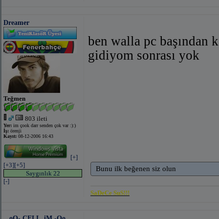
Dreamer
ben walla pc başından k
gidiyom sonrası yok
Teğmen
803 ileti
Yer:
im çook darr senden çok var :):)
İş:
örenji
Kayıt:
08-12-2006 16:43
[+]
[+3]
[+5]
Bunu ilk beğenen siz olun
Saygınlık 22
[-]
SaDeCe SuS!!!
...oO- CELL_iM -Oo...