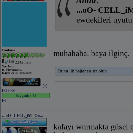
Alıntı
:
...oO- CELL_iM 
ewdekileri uyutu
Binbaşı
muhahaha. baya ilginç.
2242 ileti
Yer:
İzmir
İş:
Fizyoterapist
Bunu ilk beğenen siz olun
Kayıt:
29-06-2006 06:04
[+]
[+3]
[+5]
Saygınlık 43
[-]
...oO- CELL_iM -Oo...
kafayı wurmakta güsel o