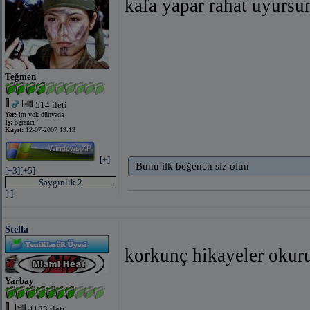
kafa yapar rahat uyursu
Teğmen
514 ileti
Yer:
im yok dünyada
İş:
öğrenci
Kayıt:
12-07-2007 19:13
[+]
Bunu ilk beğenen siz olun
[+3]
[+5]
Saygınlık 2
[-]
Stella
korkunç hikayeler okur
Yarbay
4183 ileti