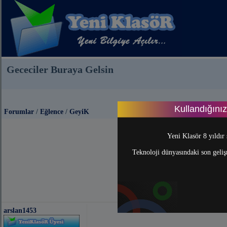
Gececiler Buraya Gelsin
Kullandığını
Forumlar
/
Eğlence
/
GeyiK
So
Yeni Klasör 8 yıldır 
Teknoloji dünyasındaki son gelişm
arslan1453