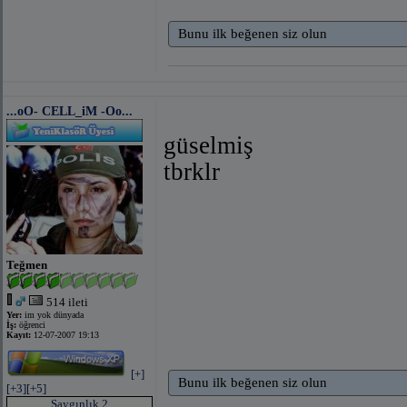
Bunu ilk beğenen siz olun
...oO- CELL_iM -Oo...
güselmiş
tbrklr
Teğmen
514 ileti
Yer:
im yok dünyada
İş:
öğrenci
Kayıt:
12-07-2007 19:13
[+]
Bunu ilk beğenen siz olun
[+3]
[+5]
Saygınlık 2