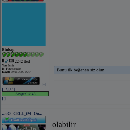
Binbaşı
2242 ileti
Yer:
İzmir
İş:
Fizyoterapist
Bunu ilk beğenen siz olun
Kayıt:
29-06-2006 06:04
[+]
[+3]
[+5]
Saygınlık 43
[-]
...oO- CELL_iM -Oo...
olabilir