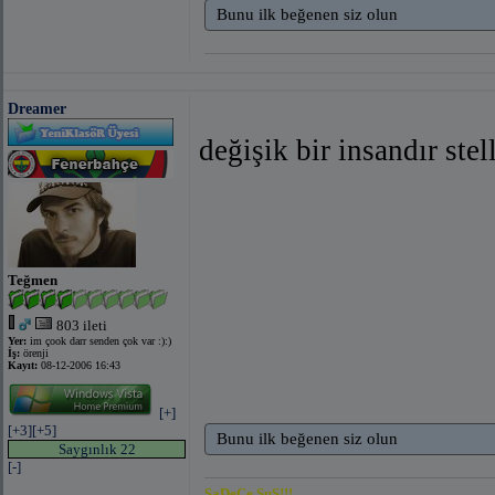
Bunu ilk beğenen siz olun
Dreamer
değişik bir insandır stel
Teğmen
803 ileti
Yer:
im çook darr senden çok var :):)
İş:
örenji
Kayıt:
08-12-2006 16:43
[+]
[+3]
[+5]
Bunu ilk beğenen siz olun
Saygınlık 22
[-]
SaDeCe SuS!!!