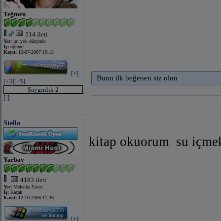
Teğmen
514 ileti
Yer:
im yok dünyada
İş:
öğrenci
Kayıt:
12-07-2007 19:13
[+]
Bunu ilk beğenen siz olun
[+3]
[+5]
Saygınlık 2
[-]
Stella
kitap okuorum
su içme
Yarbay
4183 ileti
Yer:
Meksika Sınırı
İş:
Kaçak
Kayıt:
12-10-2006 11:36
[+]