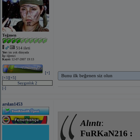
Teğmen
514 ileti
Yer:
im yok dünyada
İş:
öğrenci
Kayıt:
12-07-2007 19:13
[+]
Bunu ilk beğenen siz olun
[+3]
[+5]
Saygınlık 2
[-]
arslan1453
Alıntı
:
FuRKaN216 :