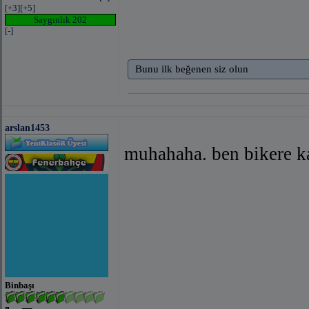
[+3]
[+5]
Saygınlık 202
[-]
Bunu ilk beğenen siz olun
arslan1453
muhahaha. ben bikere k
Binbaşı