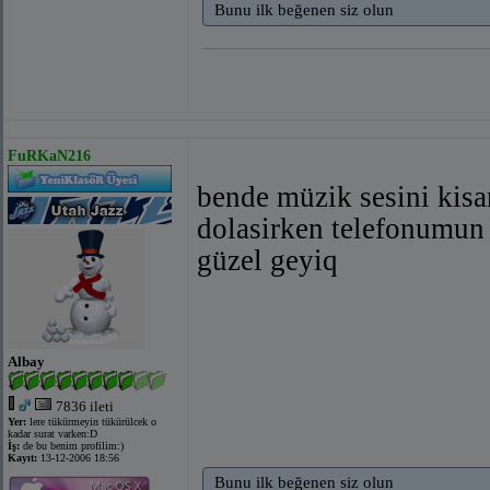
Bunu ilk beğenen siz olun
FuRKaN216
bende müzik sesini kisa
dolasirken telefonumun
güzel geyiq
Albay
7836 ileti
Yer:
lere tükürmeyin tükürülcek o
kadar surat varken:D
İş:
de bu benim profilim:)
Kayıt:
13-12-2006 18:56
Bunu ilk beğenen siz olun