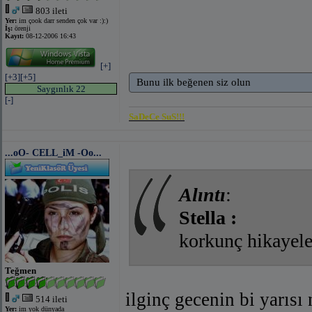
803 ileti
Yer:
im çook darr senden çok var :):)
İş:
örenji
Kayıt:
08-12-2006 16:43
[+]
[+3]
[+5]
Bunu ilk beğenen siz olun
Saygınlık 22
[-]
SaDeCe SuS!!!
...oO- CELL_iM -Oo...
Alıntı
:
Stella :
korkunç hikayel
Teğmen
ilginç gecenin bi yarısı
514 ileti
Yer:
im yok dünyada