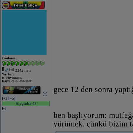
Binbaşı
2242 ileti
Yer:
İzmir
İş:
Fizyoterapist
Kayıt:
29-06-2006 06:04
gece 12 den sonra yaptı
[+]
[+3]
[+5]
Saygınlık 43
[-]
ben başlıyorum: mutfağ
yürümek. çünkü bizim ta