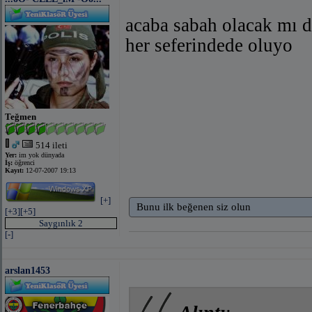
acaba sabah olacak mı d
her seferindede oluyo
Teğmen
514 ileti
Yer:
im yok dünyada
İş:
öğrenci
Kayıt:
12-07-2007 19:13
[+]
Bunu ilk beğenen siz olun
[+3]
[+5]
Saygınlık 2
[-]
arslan1453