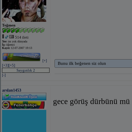
Teğmen
514 ileti
Yer:
im yok dünyada
İş:
öğrenci
Kayıt:
12-07-2007 19:13
[+]
Bunu ilk beğenen siz olun
[+3]
[+5]
Saygınlık 2
[-]
arslan1453
gece görüş dürbünü mü