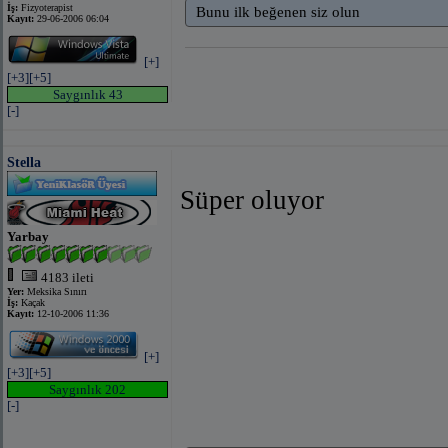
İş:
Fizyoterapist
Bunu ilk beğenen siz olun
Kayıt:
29-06-2006 06:04
[+]
[+3]
[+5]
Saygınlık 43
[-]
Stella
Süper oluyor
Yarbay
4183 ileti
Yer:
Meksika Sınırı
İş:
Kaçak
Kayıt:
12-10-2006 11:36
[+]
[+3]
[+5]
Saygınlık 202
[-]