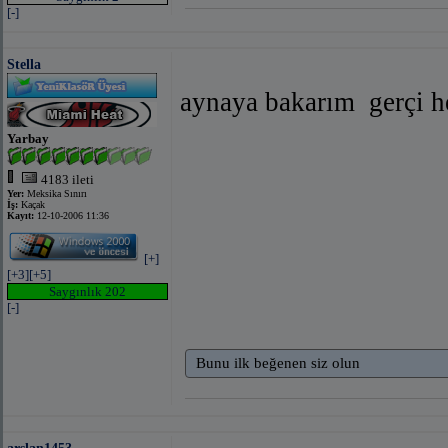
[-]
Stella
aynaya bakarım
gerçi 
Yarbay
4183 ileti
Yer:
Meksika Sınırı
İş:
Kaçak
Kayıt:
12-10-2006 11:36
[+]
[+3]
[+5]
Saygınlık 202
[-]
Bunu ilk beğenen siz olun