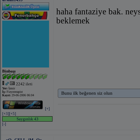
haha fantaziye bak. ney
beklemek
Binbaşı
2242 ileti
Yer:
İzmir
İş:
Fizyoterapist
Bunu ilk beğenen siz olun
Kayıt:
29-06-2006 06:04
[+]
[+3]
[+5]
Saygınlık 43
[-]