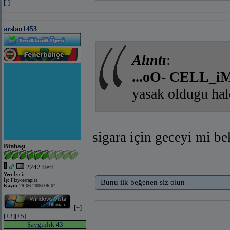
[-]
arslan1453
Alıntı
:
...oO- CELL_iM 
yasak oldugu ha
sigara için geceyi mi be
Binbaşı
2242 ileti
Yer:
İzmir
İş:
Fizyoterapist
Bunu ilk beğenen siz olun
Kayıt:
29-06-2006 06:04
[+]
[+3]
[+5]
Saygınlık 43