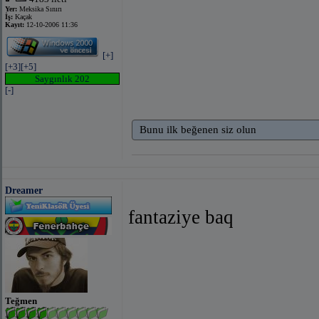
Yer:
Meksika Sınırı
İş:
Kaçak
Kayıt:
12-10-2006 11:36
[+]
[+3]
[+5]
Saygınlık 202
[-]
Bunu ilk beğenen siz olun
Dreamer
fantaziye baq
Teğmen