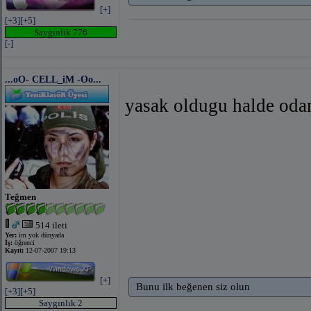
[+]
[+3]
[+5]
Saygınlık 776
[-]
...oO- CELL_iM -Oo...
yasak oldugu halde oda
Teğmen
514 ileti
Yer:
im yok dünyada
İş:
öğrenci
Kayıt:
12-07-2007 19:13
[+]
Bunu ilk beğenen siz olun
[+3]
[+5]
Saygınlık 2