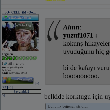
...oO- CELL_iM -Oo...
Alıntı
:
yuzuf1071 :
kokunş hikayele
uyuduğunu hiç g
Teğmen
514 ileti
bi de kafayı vur
Yer:
im yok dünyada
İş:
öğrenci
Kayıt:
12-07-2007 19:13
bööööööööö.
[+]
[+3]
[+5]
Saygınlık 2
belkide korktugu için 
[-]
Bunu ilk beğenen siz olun