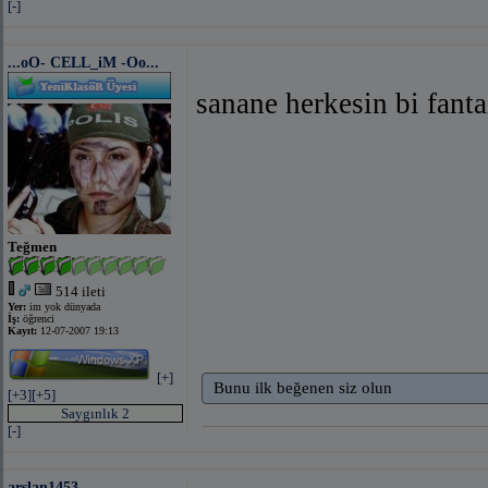
[-]
...oO- CELL_iM -Oo...
sanane herkesin bi fanta
Teğmen
514 ileti
Yer:
im yok dünyada
İş:
öğrenci
Kayıt:
12-07-2007 19:13
[+]
Bunu ilk beğenen siz olun
[+3]
[+5]
Saygınlık 2
[-]
arslan1453