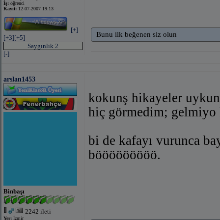
İş:
öğrenci
Kayıt:
12-07-2007 19:13
[+]
Bunu ilk beğenen siz olun
[+3]
[+5]
Saygınlık 2
[-]
arslan1453
kokunş hikayeler uykun
hiç görmedim; gelmiyo 
bi de kafayı vurunca ba
bööööööööö.
Binbaşı
2242 ileti
Yer:
İzmir