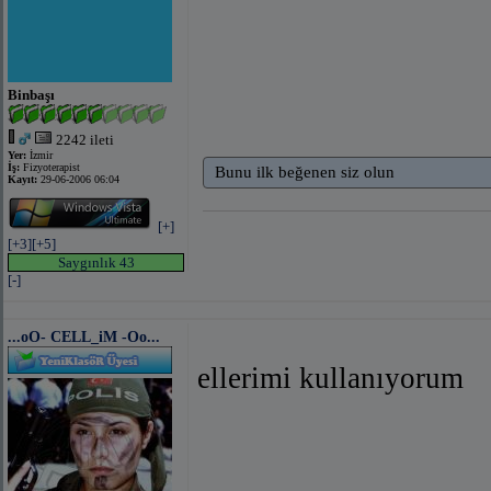
Binbaşı
2242 ileti
Yer:
İzmir
İş:
Fizyoterapist
Bunu ilk beğenen siz olun
Kayıt:
29-06-2006 06:04
[+]
[+3]
[+5]
Saygınlık 43
[-]
...oO- CELL_iM -Oo...
ellerimi kullanıyorum