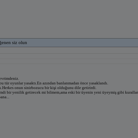
ğenen siz olun
evrimdeniz.
bu tür oyunlar yasaktı.En azından banlanmadan önce yasaklandı.
.Herkes onun sinirbozucu bir kişi olduğunu dile getirirdi.
mdi bir yenilik getirecek mi bilmem,ama eski bir üyenin yeni üyeymiş gibi kuralla
ana...