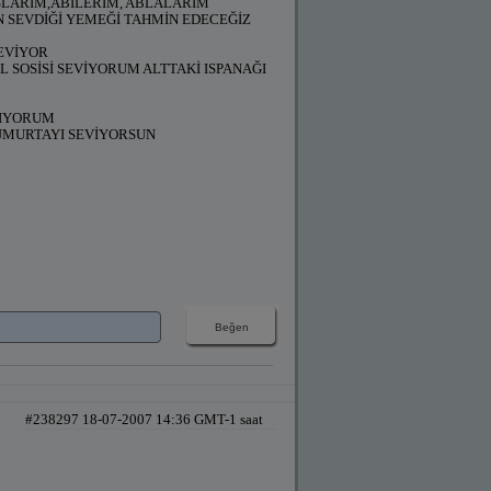
ŞLARIM,ABİLERİM, ABLALARIM
N SEVDİĞİ YEMEĞİ TAHMİN EDECEĞİZ
SEVİYOR
 SOSİSİ SEVİYORUM ALTTAKİ ISPANAĞI
LIYORUM
UMURTAYI SEVİYORSUN
#238297 18-07-2007 14:36 GMT-1 saat