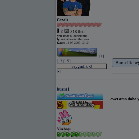
Cezalı
318 ileti
Yer:
imde bi dursammm..
İş:
walla bende bilmiyom
Kayıt:
18-07-2007 10:10
[+]
[+3]
[+5]
Bunu ilk be
Saygınlık -3
[-]
busra1
ewet ama daha y
Yüzbaşı