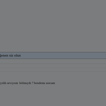
ğenen siz olun
yıldı sevıyom
bölmıydı ? bendemı sorcam