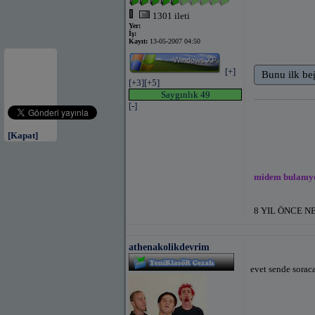
1301 ileti
Yer:
İş:
Kayıt:
13-05-2007 04:50
[+]
Bunu ilk be
[+3]
[+5]
Saygınlık 49
[-]
[Kapat]
midem bulanıyo
8 YIL ÖNCE N
athenakolikdevrim
evet sende sorac