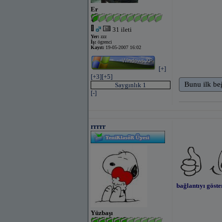
Er
31 ileti
Yer:
zzz
İş:
ögrenci
Kayıt:
19-05-2007 16:02
[+]
[+3]
[+5]
Bunu ilk be
Saygınlık 1
[-]
rrrrr
bağlantıyı göste
Yüzbaşı