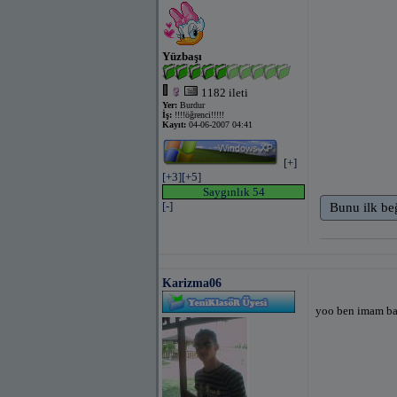
Yüzbaşı
1182 ileti
Yer:
Burdur
İş:
!!!!öğrenci!!!!!
Kayıt:
04-06-2007 04:41
[+]
[+3]
[+5]
Saygınlık 54
[-]
Bunu ilk be
Karizma06
yoo ben imam ba