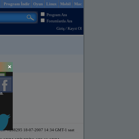
m
Program İndir
Oyun
Linux
Mobil
Mac
Program Ara
Forumlarda Ara
Giriş
/
Kayıt Ol
in.
dir!
#238295 18-07-2007 14:34 GMT-1 saat