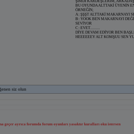
ŞİMDİ KARDEŞLERİM, ARKADA
BU OYUNDA ALTTAKİ ÜYENİN E
ÖRNEĞİN;
A::ŞŞŞT ALTTAKİ MAKARNAYI 
B::YOOK BEN MAKARNAYI DEĞİL
SEVİYOR
C::EVET...........
DİYE DEVAM EDİYOR BEN BAŞ
HEEEEEEY ALT KOMŞUU SEN Y
ğenen siz olun
a geçer ayrıca forumda forum oyunları yasaktır kuralları oku istersen