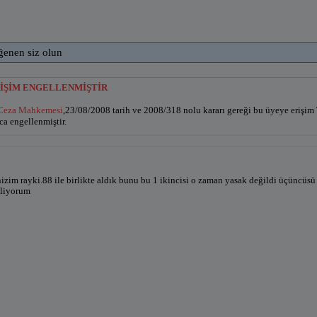
ğenen siz olun
RİŞİM ENGELLENMİŞTİR
 Ceza Mahkemesi
,23/08/2008 tarih ve 2008/318 nolu kararı gereği bu üyeye 
 engellenmiştir.
izim rayki.88 ile birlikte aldık bunu bu 1 ikincisi o zaman yasak değildi üçünc
iliyorum