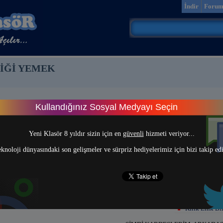
İndir
Foru
DİĞİ YEMEK
Kullandığınız Sosyal Medyayı Seçin
> 1 <
Yeni Klasör 8 yıldır sizin için en
güvenli
hizmeti veriyor...
knoloji dünyasındaki son gelişmeler ve sürpriz hediyelerimiz için bizi takip ed
Kırık Link Bil