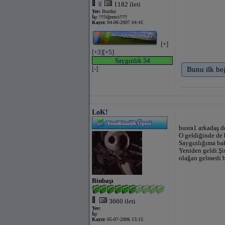
1182 ileti
Yer:
Burdur
İş:
!!!!öğrenci!!!!!
Kayıt:
04-06-2007 04:41
[+]
[+3]
[+5]
Saygınlık 54
[-]
Bunu ilk be
LoK!
busra1 arkadaş d
O geldiğinde de 
Saygınlığıma bak
Yeniden geldi.Şi
olağan gelmedi b
Binbaşı
3660 ileti
Yer:
İş:
Kayıt:
05-07-2006 13:15