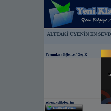
ALTTAKİ ÜYENİN EN SEV
Forumlar
/
Eğlence
/
GeyiK
Te
athenakolikdevrim