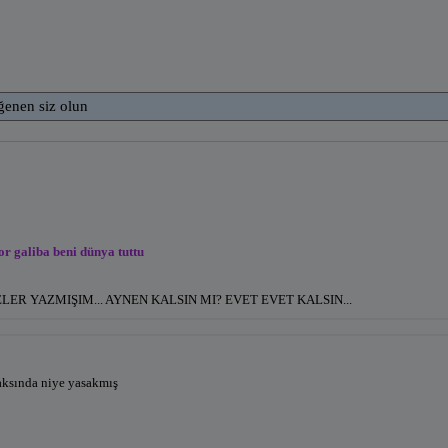
ğenen siz olun
r galiba beni dünya tuttu
ELER YAZMIŞIM... AYNEN KALSIN MI? EVET EVET KALSIN...
aksında niye yasakmış