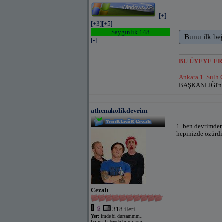
[+]
[+3]
[+5]
Saygınlık 148
Bunu ilk be
[-]
BU ÜYEYE E
Ankara 1. Sulh
BAŞKANLIĞI'nca
athenakolikdevrim
1. ben devrimden
hepinizde özürd
Cezalı
318 ileti
Yer:
imde bi dursammm..
İş:
walla bende bilmiyom