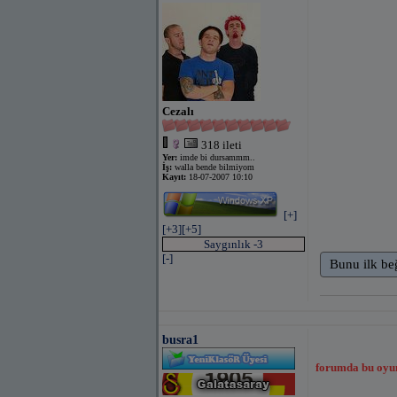
Cezalı
318 ileti
Yer:
imde bi dursammm..
İş:
walla bende bilmiyom
Kayıt:
18-07-2007 10:10
[+]
[+3]
[+5]
Saygınlık -3
[-]
Bunu ilk be
busra1
forumda bu oyun