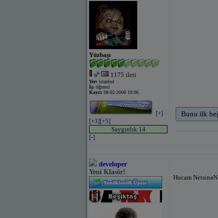
Yüzbaşı
1175 ileti
Yer:
istanbul
İş:
öğrenci
Kayıt:
08-02-2006 19:06
[+]
Bunu ilk be
[+3]
[+5]
Saygınlık 14
[-]
developer
Yeni Klasör!
Hocam NetsinaN 