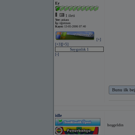
Er
1 ileti
Yer:
ankara
İş:
öğretmen
Kayıt:
13-05-2006 07:40
[+]
[+3]
[+5]
Saygınlık 1
[-]
Bunu ilk be
idle
hoşgeldin