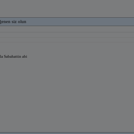
ğenen siz olun
lla Sabahattin abi