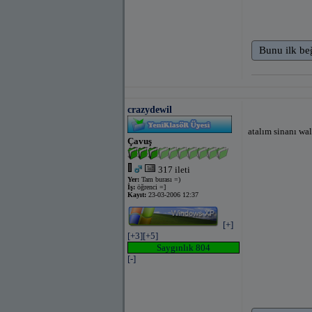
Bunu ilk be
crazydewil
atalım sinanı wa
Çavuş
317 ileti
Yer:
Tam burası =)
İş:
öğrenci =]
Kayıt:
23-03-2006 12:37
[+]
[+3]
[+5]
Saygınlık 804
[-]