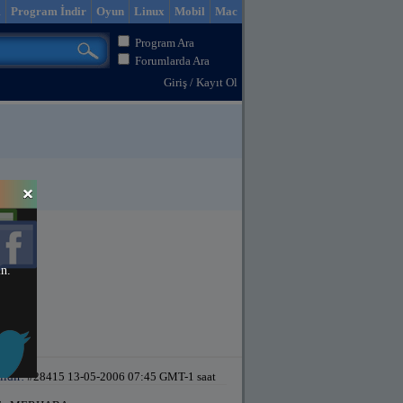
m
Program İndir
Oyun
Linux
Mobil
Mac
Program Ara
Forumlarda Ara
Giriş
/
Kayıt Ol
in.
ildir!
#28415 13-05-2006 07:45 GMT-1 saat