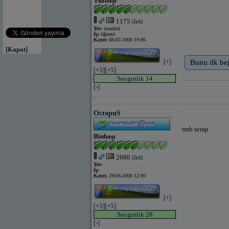
Yüzbaşı
1175 ileti
Yer:
istanbul
İş:
öğrenci
Kayıt:
08-02-2006 19:06
[Kapat]
[+]
Bunu ilk be
[+3]
[+5]
Saygınlık 14
[-]
OctopuS
mrb serap
Binbaşı
2680 ileti
Yer:
İş:
Kayıt:
29-04-2006 12:00
[+]
[+3]
[+5]
Saygınlık 28
[-]