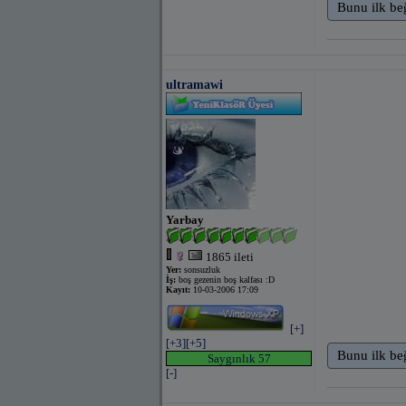
Bunu ilk be
ultramawi
Yarbay
1865 ileti
Yer:
sonsuzluk
İş:
boş gezenin boş kalfası :D
Kayıt:
10-03-2006 17:09
[+]
[+3]
[+5]
Bunu ilk be
Saygınlık 57
[-]