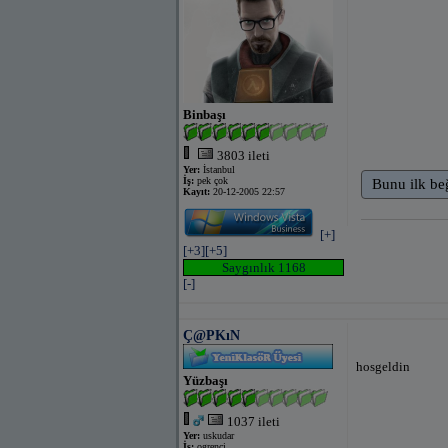
Binbaşı
3803 ileti
Yer:
İstanbul
İş:
pek çok
Bunu ilk be
Kayıt:
20-12-2005 22:57
[+]
[+3]
[+5]
Saygınlık 1168
[-]
Ç@PKıN
hosgeldin
Yüzbaşı
1037 ileti
Yer:
uskudar
İş:
ogrenci