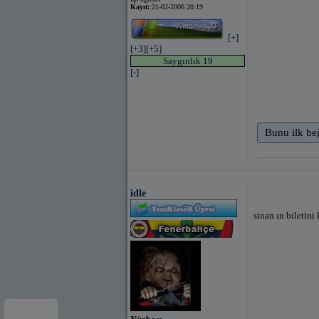
Kayıt:
21-02-2006 20:19
[+]
[+3]
[+5]
Saygınlık 19
[-]
Bunu ilk be
idle
sinan ın biletini