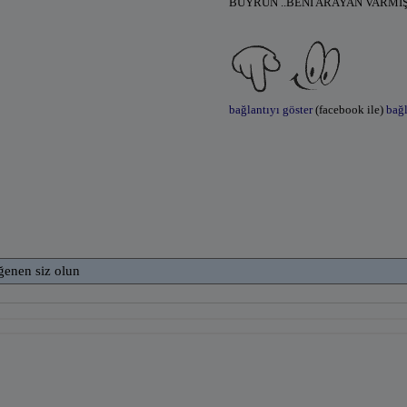
BUYRUN ..BENİ ARAYAN VARMIŞ
bağlantıyı göster
(facebook ile)
bağl
ğenen siz olun