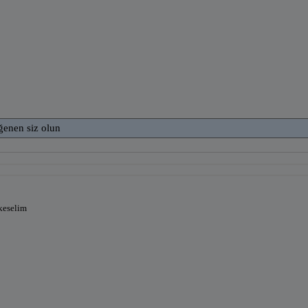
ğenen siz olun
 keselim