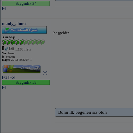
Saygınlık 34
[-]
manly_ahmet
hoşgeldin
Yüzbaşı
1338 ileti
Yer:
bursa
İş:
student
Kayıt:
25-03-2006 09:13
[+]
[+3]
[+5]
Saygınlık 59
[-]
Bunu ilk beğenen siz olun