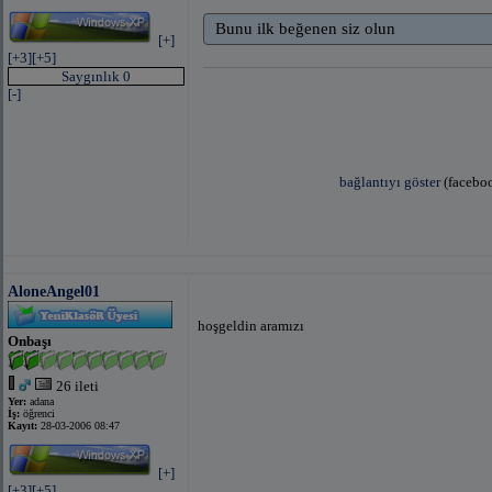
Bunu ilk beğenen siz olun
[+]
[+3]
[+5]
Saygınlık 0
[-]
bağlantıyı göster
(faceboo
AloneAngel01
hoşgeldin aramızı
Onbaşı
26 ileti
Yer:
adana
İş:
öğrenci
Kayıt:
28-03-2006 08:47
[+]
[+3]
[+5]