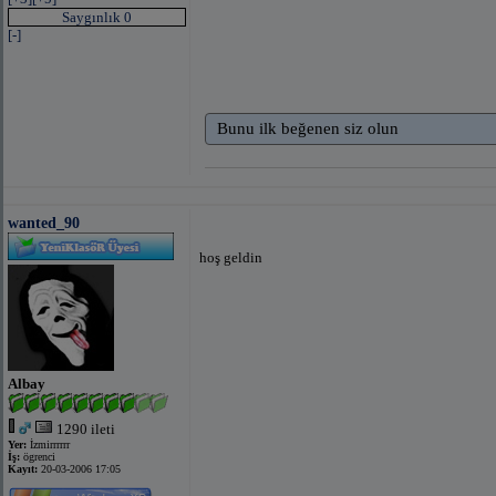
Saygınlık 0
[-]
Bunu ilk beğenen siz olun
wanted_90
hoş geldin
Albay
1290 ileti
Yer:
İzmirrrrrr
İş:
ögrenci
Kayıt:
20-03-2006 17:05