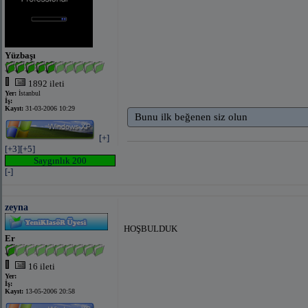
Yüzbaşı
1892 ileti
Yer:
İstanbul
İş:
Kayıt:
31-03-2006 10:29
Bunu ilk beğenen siz olun
[+]
[+3]
[+5]
Saygınlık 200
[-]
zeyna
HOŞBULDUK
Er
16 ileti
Yer:
İş:
Kayıt:
13-05-2006 20:58