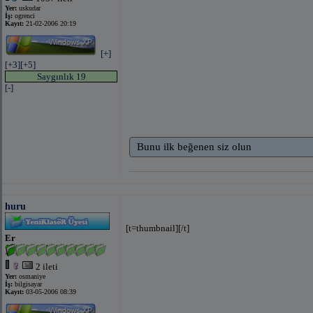
Gün doğmuş ,gün batmış ,ebed bizimdir
Yer:
uskudar
İş:
ogrenci
Kayıt:
21-02-2006 20:19
Ey Tenperver Nefsim! Sen Kendini Ne Zannedi
---bizki ustasıyız vatan sevmenin---
[+]
---yarın elbet elbet bizimdir gün doğmuş gün b
[+3]
[+5]
---türklük bedenimiz islamiyet ruhumuzdur ruhs
Saygınlık 19
---Şu istikbal inkılabı içinde en yüksek gür sada
[-]
---Allaha Vatana Bayrağa Kurana Ve Silaha y
---İman hem nurdur hem kuvvettir.Evet hakiki
tazyikatından kurtulabilir.(bediüzzaman said nu
Bunu ilk beğenen siz olun
bağlantıyı göster
(facebook ile)
bağlantıyı gös
huru
[t=thumbnail]
[/t]
Er
2 ileti
Yer:
osmaniye
İş:
bilgisayar
bağlantıyı göster
(facebook ile)
bağlantıyı gös
Kayıt:
03-05-2006 08:39