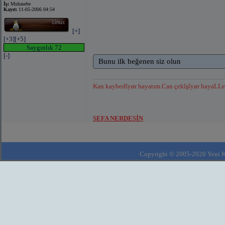
İş:
Muhasebe
Kayıt:
11-05-2006 04:54
[+]
[+3]
[+5]
Saygınlık 72
[-]
Bunu ilk beğenen siz olun
Kan kaybedîyør hayatım.Can çekîşîyør hayaLLe
SEFA NERDESİN
Copyright © 2005-2020 Yeni Kla