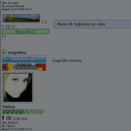
Yer:
im repim
İş:
amuda kalkmak
Kayıt:
22-03-2006 06:15
[+]
Bunu ilk beğenen siz olun
[+3]
[+5]
Saygınlık 31
[-]
outgroleus
hoşgeldin aramıza
Yüzbaşı
1240 ileti
Yer:
BURSA
İş:
Öğrenci
Kayıt:
14-05-2006 14:16