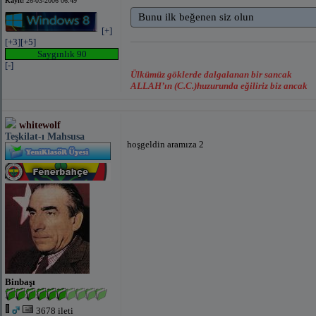
Kayıt:
26-03-2006 06:49
Bunu ilk beğenen siz olun
[+]
[+3]
[+5]
Saygınlık 90
[-]
Ülkümüz göklerde dalgalanan bir sancak
ALLAH’ın (C.C.)huzurunda eğiliriz biz ancak
whitewolf
Teşkilat-ı Mahsusa
hoşgeldin aramıza 2
Binbaşı
3678 ileti