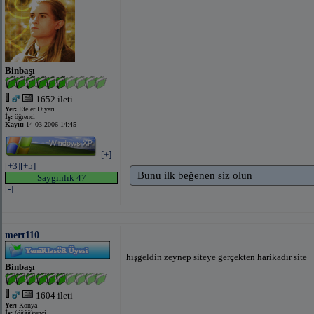
Binbaşı
1652 ileti
Yer:
Efeler Diyarı
İş:
öğrenci
Kayıt:
14-03-2006 14:45
[+]
[+3]
[+5]
Bunu ilk beğenen siz olun
Saygınlık 47
[-]
mert110
hışgeldin zeynep siteye gerçekten harikadır site
Binbaşı
1604 ileti
Yer:
Konya
İş:
(öğğğ)renci