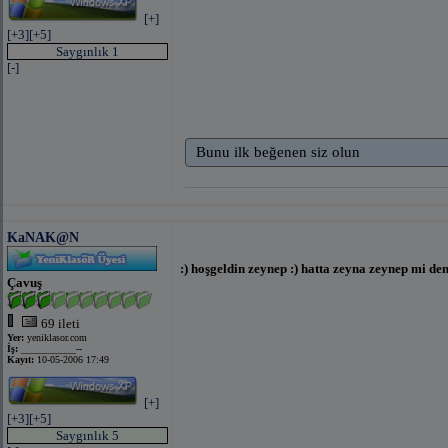
[+]
[+3]
[+5]
Saygınlık 1
[-]
Bunu ilk beğenen siz olun
KaNAK@N
:) hoşgeldin zeynep :) hatta zeyna zeynep mi de
Çavuş
69 ileti
Yer:
yeniklasor.com
İş:
___________--
Kayıt:
10-05-2006 17:49
[+]
[+3]
[+5]
Saygınlık 5