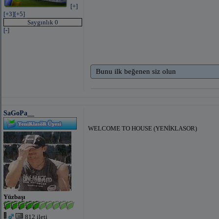
[+]
[+3]
[+5]
Saygınlık 0
[-]
Bunu ilk beğenen siz olun
SaGoPa__
WELCOME TO HOUSE (YENİKLASOR)
Yüzbaşı
812 ileti