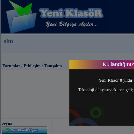
slm
Kullandığını
Forumlar
/
Etkileşim
/
Tanışalım
Yeni Klasör 8 yıldır 
Teknoloji dünyasındaki son gelişm
zeyna