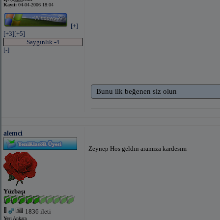
Kayıt:
04-04-2006 18:04
[+]
[+3]
[+5]
Saygınlık -4
[-]
Bunu ilk beğenen siz olun
alemci
Zeynep Hos geldın aramıza kardesım
Yüzbaşı
1836 ileti
Yer:
Ankara