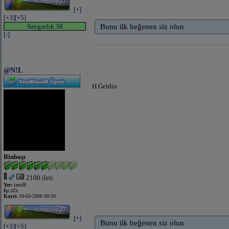
[+]
[+3]
[+5]
Saygınlık 38
Bunu ilk beğenen siz olun
[-]
@N!L
H.Geldin
Binbaşı
2100 ileti
Yer:
izmiR
İş:
zZz
Kayıt:
19-03-2006 09:50
[+]
Bunu ilk beğenen siz olun
[+3]
[+5]