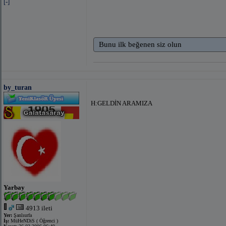
[-]
Bunu ilk beğenen siz olun
by_turan
H:GELDİN ARAMIZA
Yarbay
4913 ileti
Yer:
Şanlıurfa
İş:
MüHeNDiS ( Öğrenci )