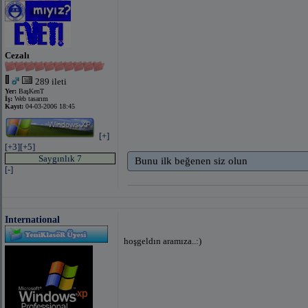
Cezalı
289 ileti
Yer:
BaşKenT
İş:
Web tasarım
Kayıt:
04-03-2006 18:45
[+]
[+3]
[+5]
Saygınlık 7
Bunu ilk beğenen siz olun
[-]
International
hoşgeldın aramıza..:)