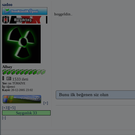
sadoo
hoşgeldin..
Albay
1533 ileti
Yer:
im TÜRKİYE
İş:
öğrenci
Kayıt:
20-12-2005 23:02
Bunu ilk beğenen siz olun
[+]
[+3]
[+5]
Saygınlık 33
[-]