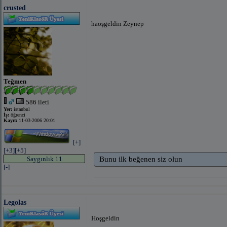
crusted
haoşgeldin Zeynep
Teğmen
586 ileti
Yer:
istanbul
İş:
öğrenci
Kayıt:
11-03-2006 20:01
[+]
[+3]
[+5]
Saygınlık 11
Bunu ilk beğenen siz olun
[-]
Legolas
Hoşgeldin