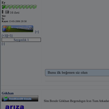
Er
16 ileti
Yer:
İş:
Kayıt:
13-05-2006 20:58
[+]
[+3]
[+5]
Saygınlık 1
[-]
Bunu ilk beğenen siz olun
Gökhan
Slm Bende Gökhan Begendıgın Icın Tum Arkadas