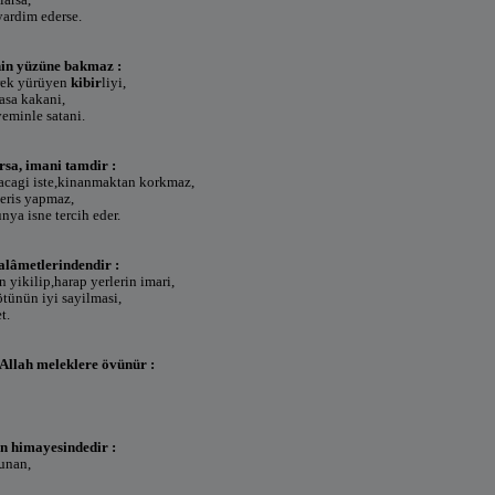
yardim ederse.
nin yüzüne bakmaz :
erek yürüyen
kibir
liyi,
asa kakani,
yeminle satani.
rsa, imani tamdir :
pacagi iste,kinanmaktan korkmaz,
eris yapmaz,
ünya isne tercih eder.
alâmetlerindendir :
 yikilip,harap yerlerin imari,
ötünün iyi sayilmasi,
t.
 Allah meleklere övünür :
in himayesindedir :
unan,