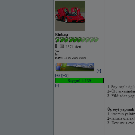
Binbaşı
2571 ileti
Yer:
İş:
Kayıt:
18-06-2006 16:50
[+]
[+3]
[+5]
Saygınlık 139
[-]
1. Soy-sopla ög
2- Ölü arkasinda
3- Yildizdan ya
Üç seyi yapmak 
1- imamin yalniz
2- izinsiz olarak
3- Destursuz eve