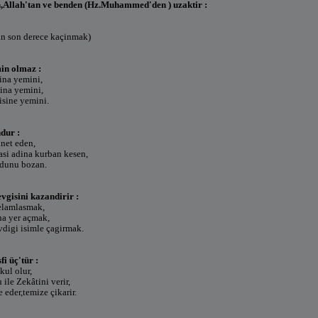
,Allah'tan ve benden (Hz.Muhammed'den ) uzaktir :
an son derece kaçinmak)
in olmaz :
ina yemini,
ina yemini,
isine yemini.
dur :
net eden,
asi adina kurban kesen,
udunu bozan.
evgisini kazandirir :
selamlasmak,
na yer açmak,
vdigi isimle çagirmak.
i üç'tür :
kul olur,
ile Zekâtini verir,
e eder,temize çikarir.