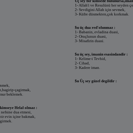
Üç sey bir kimsede bulunursa,imani
1- Allah'i ve Resulünü her seyden ç
2- Sevdigini Allah için sevmek,
3- Küfre düsmekten,çok korkmak.
$u üç dua red'olunmaz :
1- Babanin, evladina duasi,
2- Oruçlunun duasi,
3- Misafirin duasi.
$u üç sey, imanin esasindandir :
1- Kelime-i Tevhid,
2- Cihad,
3- Kadere iman.
$u Üç sey güzel degildir :
ünmek,
n,bagirip-çagirmak,
gmur beklemek.
kimseye Helal olmaz :
 nefsine dua etmesi,
,bir evin içine bakmak,
 girmek.