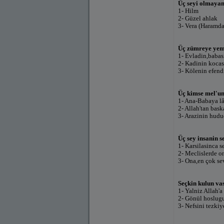
Üç seyi olmayan
1- Hilm
2- Güzel ahlak
3- Vera (Haramd
Üç zümreye yem
1- Evladin,babas
2- Kadinin kocas
3- Kölenin efend
Üç kimse mel'un
1- Ana-Babaya lâ
2- Allah'tan bask
3- Arazinin hud
Üç sey insanin s
1- Karsilasinca 
2- Meclislerde o
3- Ona,en çok se
Seçkin kulun vasf
1- Yalniz Allah'a 
2- Gönül hoslugu 
3- Nefsini tezkiy