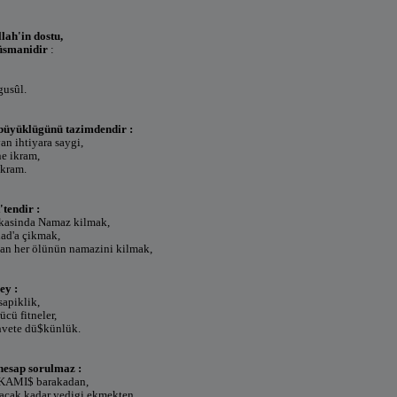
lah'in dostu,
üsmanidir
:
gusûl.
 büyüklügünü tazimdendir :
an ihtiyara saygi,
ne ikram,
ikram.
'tendir :
rkasinda Namaz kilmak,
had'a çikmak,
lan her ölünün namazini kilmak,
ey :
sapiklik,
ücü fitneler,
hvete dü$künlük.
hesap sorulmaz :
 KAMI$ barakadan,
tacak kadar yedigi ekmekten,