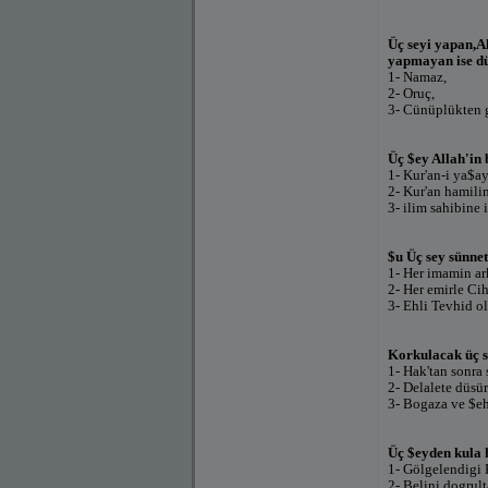
Üç seyi yapan,Al
yapmayan ise d
1- Namaz,
2- Oruç,
3- Cünüplükten 
Üç $ey Allah'in
1- Kur'an-i ya$ay
2- Kur'an hamili
3- ilim sahibine 
$u Üç sey sünnet
1- Her imamin a
2- Her emirle Ci
3- Ehli Tevhid o
Korkulacak üç s
1- Hak'tan sonra 
2- Delalete düsür
3- Bogaza ve $e
Üç $eyden kula 
1- Gölgelendigi
2- Belini dogrul