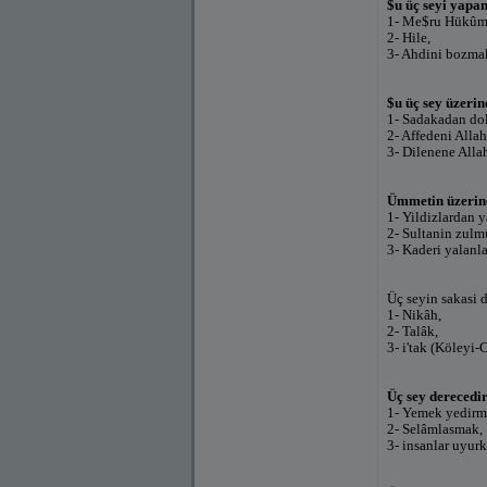
$u üç seyi yapan
1- Me$ru Hükûme
2- Hile,
3- Ahdini bozma
$u üç sey üzerin
1- Sadakadan dol
2- Affedeni Allah
3- Dilenene Allah
Ümmetin üzerin
1- Yildizlardan 
2- Sultanin zulm
3- Kaderi yalanl
Üç seyin sakasi d
1- Nikâh,
2- Talâk,
3- i'tak (Köleyi-
Üç sey derecedir
1- Yemek yedirm
2- Selâmlasmak,
3- insanlar uyur