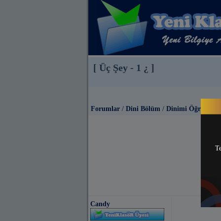
[ Üç Şey - 1 ¿ ]
Forumlar
/
Dini Bölüm
/
Dinimi Öğreniyo
Te
Candy