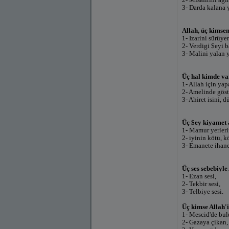
3- Darda kalana 
Allah, üç kimse
1- Izarini sürüy
2- Verdigi $eyi b
3- Malini yalan 
Üç hal kimde va
1- Allah için ya
2- Amelinde göst
3- Ahiret isini, d
Üç $ey kiyamet 
1- Mamur yerlerin
2- iyinin kötü, k
3- Emanete ihane
Üç ses sebebiyle
1- Ezan sesi,
2- Tekbir sesi,
3- Telbiye sesi.
Üç kimse Allah'
1- Mescid'de bul
2- Gazaya çikan,