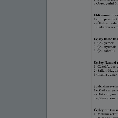
3- Avret yerini ö
Ehli cennet'in ya
1- ilim pesinde 
2- Ölülere merha
3- Fukarayi sevm
Üç sey kalbe kas
1- Çok yemek,
2- Çok uyumak,
3- Çok rahatlik.
Üç $ey Namazi 
1- Güzel Abdest 
2- Saflari düzgü
3- Imama uymak
$u üç kimseye ha
1- Gözü agriyana
2- Disi agriyana,
3- Çiban çikaran
Üç $ey bir kims
1- Malinin zekâti
2- Misafirini agir