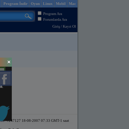
m
Program İndir
Oyun
Linux
Mobil
Mac
Program Ara
Forumlarda Ara
Giriş
/
Kayıt Ol
in.
dir!
#247127 18-08-2007 07:33 GMT-1 saat