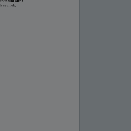
n tadini alir :
ok sevmek,