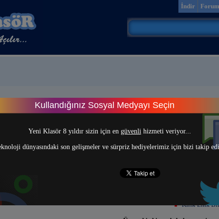
İndir
Foru
Kullandığınız Sosyal Medyayı Seçin
rum
> 1 <
Yeni Klasör 8 yıldır sizin için en
güvenli
hizmeti veriyor...
knoloji dünyasındaki son gelişmeler ve sürpriz hediyelerimiz için bizi takip ed
Kırık Link Bil