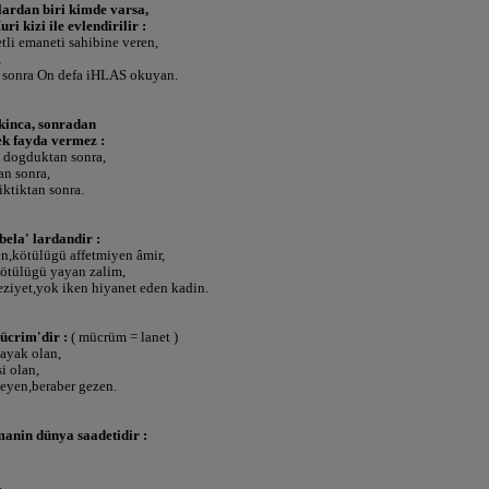
lardan biri kimde varsa,
ri kizi ile evlendirilir :
tli emaneti sahibine veren,
,
 sonra On defa iHLAS okuyan.
ikinca, sonradan
k fayda vermez :
 dogduktan sonra,
an sonra,
iktiktan sonra.
bela' lardandir :
en,kötülügü affetmiyen âmir,
 kötülügü yayan zalim,
eziyet,yok iken hiyanet eden kadin.
ücrim'dir :
( mücrüm = lanet )
 ayak olan,
i olan,
leyen,beraber gezen.
anin dünya saadetidir :
.