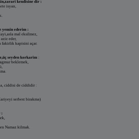
in,zarari kendisine dir :
te isyan,
k.
e yemin ederim :
ayi,asla mal eksilmez,
 aziz eder,
 fakirlik kapisini açar.
e,üç seyden korkarim
:
yagmur beklemek,
ü,
ama.
a, ciddisi de ciddidir :
Cariyeyi serbest birakma)
 :
ek,
ken Namaz kilmak.