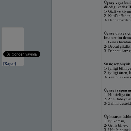
Üç sey veya bun
diledigi kadar Hu
1- Gizli ve kiyme
2- Katil'i affeden
3- Her namazdan
Üç sey ortaya ç
iman ettim deme
1- Günes batidan
2- Deccal çiktikt
3- Dabbetül'arz ç
[Kapat]
$u üç sey,büyük 
1- iyiligi bilmiy
2- iyiligi örten,
3- Yaninda iken 
Üç seyi yapan m
1- Haksizliga ön
2- Ana-Babaya as
3- Zalimi destek
Üç husus,müslüm
1- iyi komsu,
2- Genis bir ev,
3- Uslu bir binek