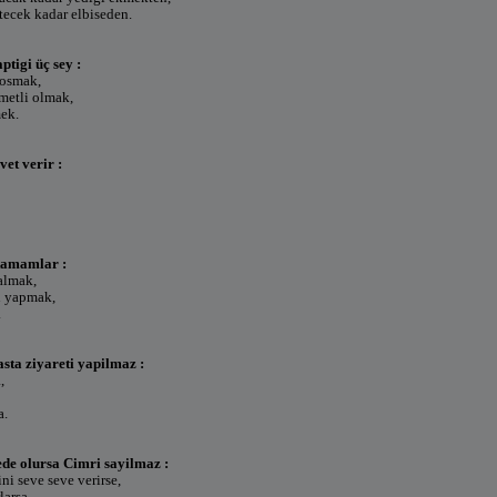
rtecek kadar elbiseden.
ptigi üç sey :
kosmak,
metli olmak,
ek.
vet verir :
tamamlar :
almak,
n yapmak,
.
sta ziyareti yapilmaz :
,
a.
ede olursa Cimri sayilmaz :
ni seve seve verirse,
larsa,