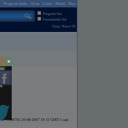
m
Program İndir
Oyun
Linux
Mobil
Mac
Program Ara
Forumlarda Ara
Giriş
/
Kayıt Ol
in.
dir!
#249765 26-08-2007 19:31 GMT-1 saat