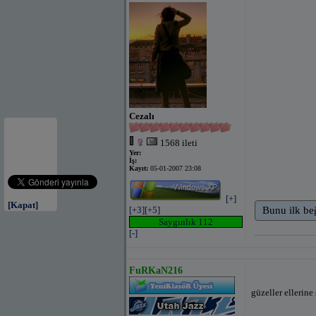
Cezalı
1568 ileti
Yer:
İş:
Kayıt:
05-01-2007 23:08
[+]
[Kapat]
[+3]
[+5]
Bunu ilk be
Saygınlık 112
[-]
FuRKaN216
güzeller ellerine