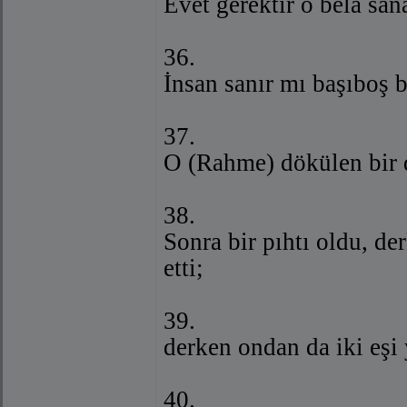
Evet gerektir o bela san
36.
İnsan sanır mı başıboş b
37.
O (Rahme) dökülen bir 
38.
Sonra bir pıhtı oldu, d
etti;
39.
derken ondan da iki eşi 
40.