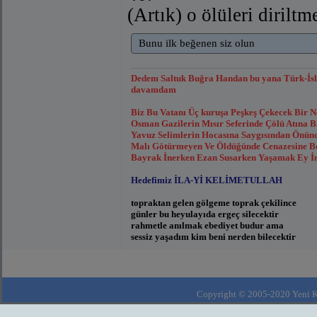
(Artık) o ölüleri dirilt
Bunu ilk beğenen siz olun
Dedem Saltuk Buğra Handan bu yana Türk-İsl
davamdam
Biz Bu Vatanı Üç kuruşa Peşkeş Çekecek Bir 
Osman Gazilerin Mısır Seferinde Çölü Atına
Yavuz Selimlerin Hocasına Saygısından Önünde
Malı Götürmeyen Ve Öldüğünde Cenazesine Bor
Bayrak İnerken Ezan Susarken Yaşamak Ey İns
Hedefimiz İLA-Yİ KELİMETULLAH
topraktan gelen gölgeme toprak çekilince
günler bu heyulayıda ergeç silecektir
rahmetle anılmak ebediyet budur ama
sessiz yaşadım kim beni nerden bilecektir
Eyvâh! Beş on kâfirin îmanına kandık;
Bir uykuya daldık ki: cehennemde uyandık!
Copyright © 2005-2020 Yeni Kla
Mehmedim,sevinin ,başlar yüksekte!
Ölsek de sevinin,eve dönsek de!