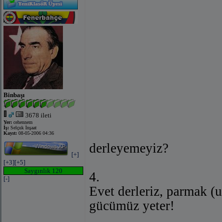
Binbaşı
3678 ileti
Yer:
cehennem
İş:
Selçuk İnşaat
Kayıt:
08-05-2006 04:36
derleyemeyiz?
[+]
[+3]
[+5]
Saygınlık 120
4.
[-]
Evet derleriz, parmak (u
gücümüz yeter!