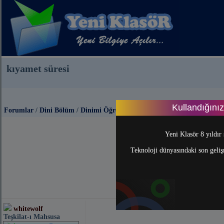
kıyamet süresi
Kullandığını
Forumlar
/
Dini Bölüm
/
Dinimi Öğreniyorum
Yeni Klasör 8 yıldır 
Teknoloji dünyasındaki son gelişm
whitewolf
Teşkilat-ı Mahsusa