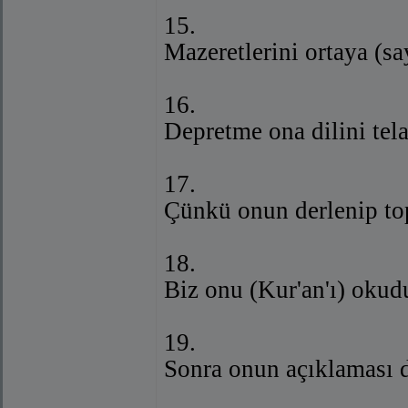
15.
Mazeretlerini ortaya (sa
16.
Depretme ona dilini tel
17.
Çünkü onun derlenip top
18.
Biz onu (Kur'an'ı) oku
19.
Sonra onun açıklaması da