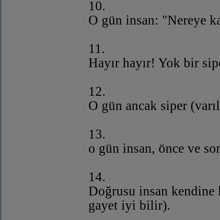
10.
O gün insan: "Nereye ka
11.
Hayır hayır! Yok bir sip
12.
O gün ancak siper (varı
13.
o gün insan, önce ve sonr
14.
Doğrusu insan kendine ka
gayet iyi bilir).