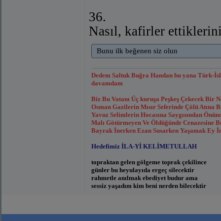
36.
Nasıl, kafirler ettikleri
Bunu ilk beğenen siz olun
Dedem Saltuk Buğra Handan bu yana Türk-İsl
davamdam
Biz Bu Vatanı Üç kuruşa Peşkeş Çekecek Bir 
Osman Gazilerin Mısır Seferinde Çölü Atına
Yavuz Selimlerin Hocasına Saygısından Önünde
Malı Götürmeyen Ve Öldüğünde Cenazesine Bor
Bayrak İnerken Ezan Susarken Yaşamak Ey İns
Hedefimiz İLA-Yİ KELİMETULLAH
topraktan gelen gölgeme toprak çekilince
günler bu heyulayıda ergeç silecektir
rahmetle anılmak ebediyet budur ama
sessiz yaşadım kim beni nerden bilecektir
Eyvâh! Beş on kâfirin îmanına kandık;
Bir uykuya daldık ki: cehennemde uyandık!