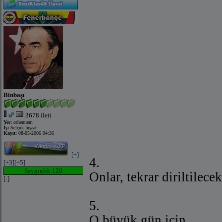
Binbaşı
3678 ileti
Yer:
cehennem
İş:
Selçuk İnşaat
Kayıt:
08-05-2006 04:36
[+]
4.
[+3]
[+5]
Saygınlık 120
Onlar, tekrar diriltilec
[-]
5.
O büyük gün için.