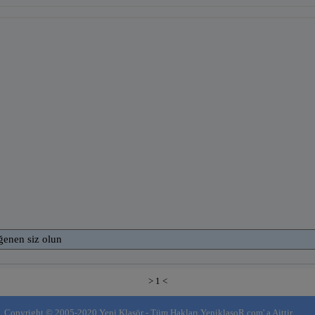
ğenen siz olun
> 1 <
Copyright © 2005-2020 Yeni Klasör - Tüm Hakları YeniklasoR.com' a Aittir.