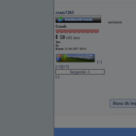
crazy7263
saolasen
Cezalı
105 ileti
Yer:
İş:
Kayıt:
31-08-2007 08:01
[+]
[+3]
[+5]
Saygınlık -1
[-]
Bunu ilk be