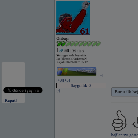
Onbaşı
139 ileti
Yer:
şşşu anda beyrutda
İş:
(öğrenci) HackermaN
Kayıt:
08-09-2007 05:42
[+]
[+3]
[+5]
Saygınlık -3
[-]
Bunu ilk be
[Kapat]
bağlantıyı göste