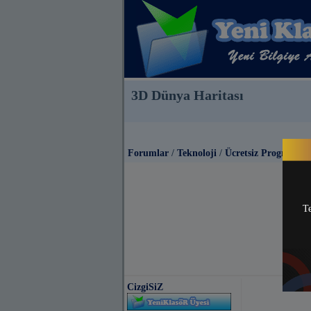
3D Dünya Haritası
Forumlar
/
Teknoloji
/
Ücretsiz Programlar
Te
CizgiSiZ