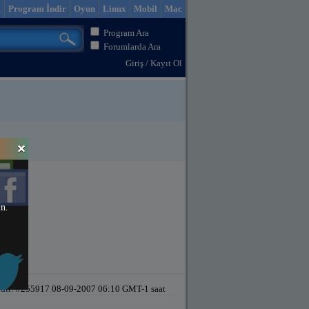
m
Program İndir
Oyun
Linux
Mobil
Mac
Program Ara
Forumlarda Ara
Giriş
/
Kayıt Ol
in.
dir!
#255917 08-09-2007 06:10 GMT-1 saat