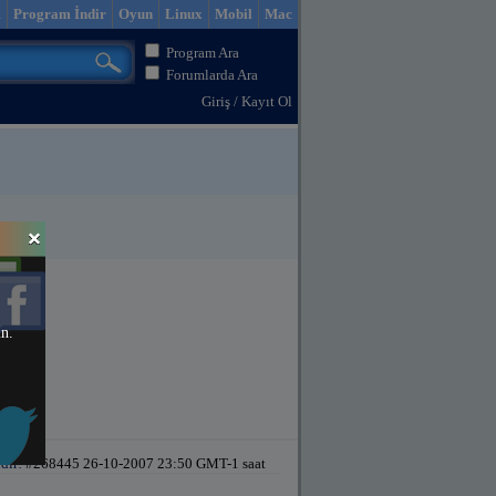
m
Program İndir
Oyun
Linux
Mobil
Mac
Program Ara
Forumlarda Ara
Giriş
/
Kayıt Ol
in.
dir!
#268445 26-10-2007 23:50 GMT-1 saat