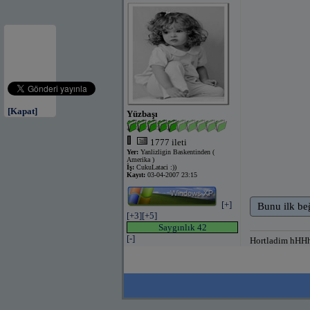
[Kapat]
Yüzbaşı
1777 ileti
Yer:
Yanlizligin Baskentinden (
Amerika )
İş:
CukuLataci :))
Kayıt:
03-04-2007 23:15
[+]
Bunu ilk be
[+3]
[+5]
Saygınlık 42
[-]
Hortladim hHH