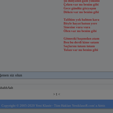
Şu dünyanın gam yükünü
Çeken var mı benim gibi
Gece gündüz gözyaşını
Döken var mı benim gibi
Talihim yok bahtım kara
Böyle hayat batsın yere
Sinesine vura vura
Ölen var mı benim gibi
Gitmezki başımdan atam
Ben bu derdi kime satam
Saçlarını tutam tutam
Yolan var mı benim gibi
ğenen siz olun
hhahhAah
> 1 <
Copyright © 2005-2020 Yeni Klasör - Tüm Hakları YeniklasoR.com' a Aittir.