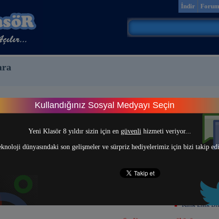
İndir
Foru
ara
Kullandığınız Sosyal Medyayı Seçin
> 1 <
Yeni Klasör 8 yıldır sizin için en
güvenli
hizmeti veriyor...
knoloji dünyasındaki son gelişmeler ve sürpriz hediyelerimiz için bizi takip ed
Kırık Link Bil