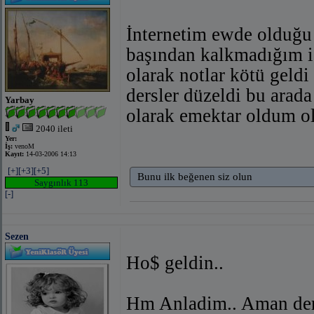
İnternetim ewde olduğ
başından kalkmadığım iç
olarak notlar kötü geldi
dersler düzeldi bu arad
Yarbay
olarak emektar oldum o
2040 ileti
Yer:
İş:
venoM
Kayıt:
14-03-2006 14:13
[+]
[+3]
[+5]
Bunu ilk beğenen siz olun
Saygınlık 113
[-]
Sezen
Ho$ geldin..
Hm Anladim.. Aman ders