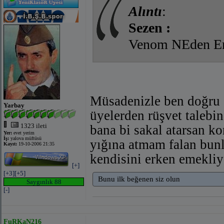
Alıntı
:
Sezen :
Venom NEden Eme
Müsadenizle ben doğru 
Yarbay
üyelerden rüşvet talebi
1323 ileti
bana bi sakal atarsan k
Yer:
evet yerim
İş:
yalova müftüsü
yığına atmam falan bunl
Kayıt:
19-10-2006 21:35
kendisini erken emekliy
[+]
[+3]
[+5]
Bunu ilk beğenen siz olun
Saygınlık 88
[-]
FuRKaN216