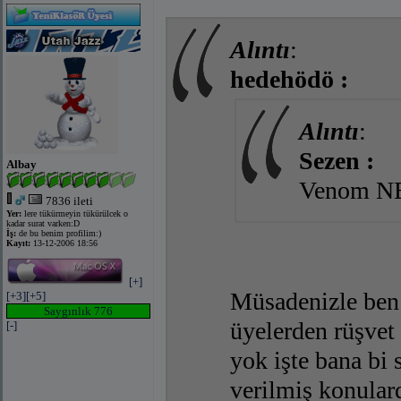
Alıntı
:
hedehödö :
Alıntı
:
Sezen :
Albay
Venom NEd
7836 ileti
Yer:
lere tükürmeyin tükürülcek o
kadar surat varken:D
İş:
de bu benim profilim:)
Kayıt:
13-12-2006 18:56
[+]
Müsadenizle ben 
[+3]
[+5]
Saygınlık 776
üyelerden rüşvet
[-]
yok işte bana bi
verilmiş konular