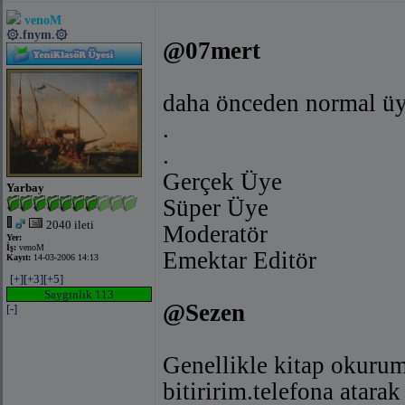
venoM
۞.fnym.۞
@07mert
daha önceden normal ü
.
.
Gerçek Üye
Yarbay
Süper Üye
2040 ileti
Moderatör
Yer:
İş:
venoM
Emektar Editör
Kayıt:
14-03-2006 14:13
[+]
[+3]
[+5]
Saygınlık 113
@Sezen
[-]
Genellikle kitap okurum
bitiririm.telefona atar