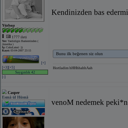
Kendinizden bas edermis
Yüzbaşı
1777 ileti
Yer:
Yanlizligin Baskentinden (
Amerika )
İş:
CukuLataci :))
Kayıt:
03-04-2007 23:15
Bunu ilk beğenen siz olun
[+]
[+3]
[+5]
Hortladim hHHhhahhAah
Saygınlık 42
[-]
Casper
Esmâ ül Hüsnâ
venoM nedemek peki*ne