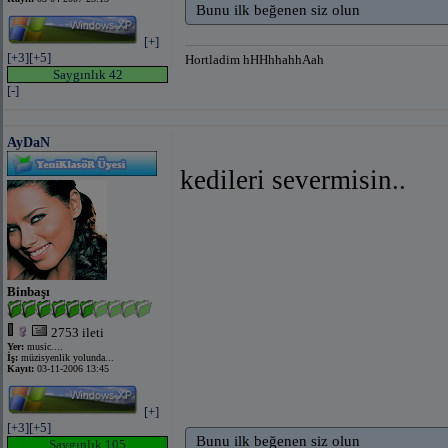
Bunu ilk beğenen siz olun
[+]
[+3]
[+5]
Hortladim hHHhhahhAah
Saygınlık 42
[-]
AyDaN
kedileri severmisin..
Binbaşı
2753 ileti
Yer:
music....
İş:
müzisyenlik yolunda...
Kayıt:
03-11-2006 13:45
[+]
[+3]
[+5]
Bunu ilk beğenen siz olun
Saygınlık 105