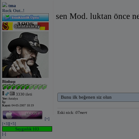
tma
Rock Out..!
sen Mod. luktan önce ne
Binbaşı
3330 ileti
Bunu ilk beğenen siz olun
Yer:
Antalya
İş:
Kayıt:
04-05-2007 18:19
Eski nick:
07mert
[+]
[+3]
[+5]
Saygınlık 103
[-]