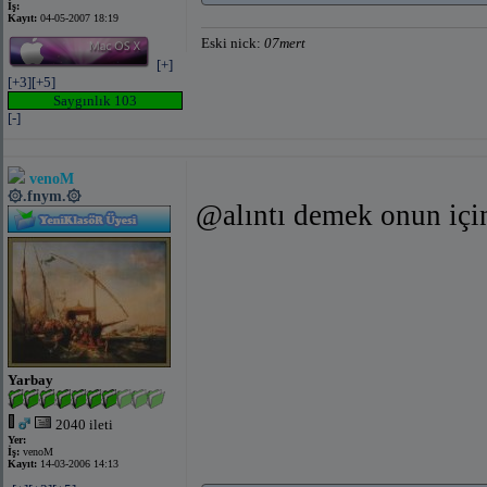
İş:
Kayıt:
04-05-2007 18:19
Eski nick:
07mert
[+]
[+3]
[+5]
Saygınlık 103
[-]
venoM
۞.fnym.۞
@alıntı demek onun içi
Yarbay
2040 ileti
Yer:
İş:
venoM
Kayıt:
14-03-2006 14:13