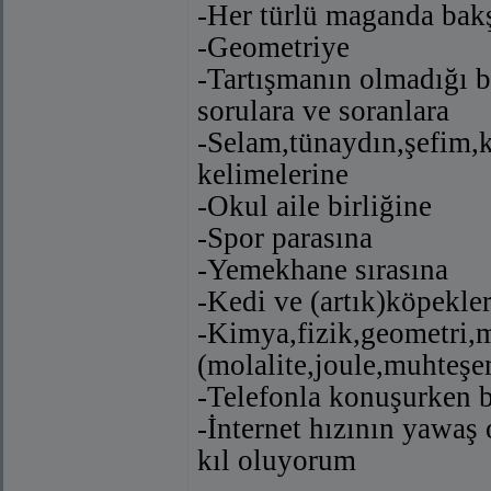
-Her türlü maganda bak
-Geometriye
-Tartışmanın olmadığı bi
sorulara ve soranlara
-Selam,tünaydın,şefim,k
kelimelerine
-Okul aile birliğine
-Spor parasına
-Yemekhane sırasına
-Kedi ve (artık)köpekle
-Kimya,fizik,geometri,m
(molalite,joule,muhteşe
-Telefonla konuşurken b
-İnternet hızının yawaş
kıl oluyorum