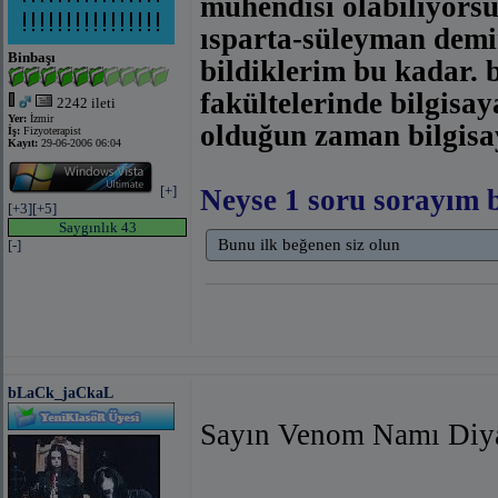
mühendisi olabiliyorsu
ısparta-süleyman demir
Binbaşı
bildiklerim bu kadar. 
fakültelerinde bilgis
2242 ileti
Yer:
İzmir
olduğun zaman bilgisa
İş:
Fizyoterapist
Kayıt:
29-06-2006 06:04
[+]
Neyse 1 soru sorayım b
[+3]
[+5]
Saygınlık 43
Bunu ilk beğenen siz olun
[-]
bLaCk_jaCkaL
Sayın Venom Namı Diy