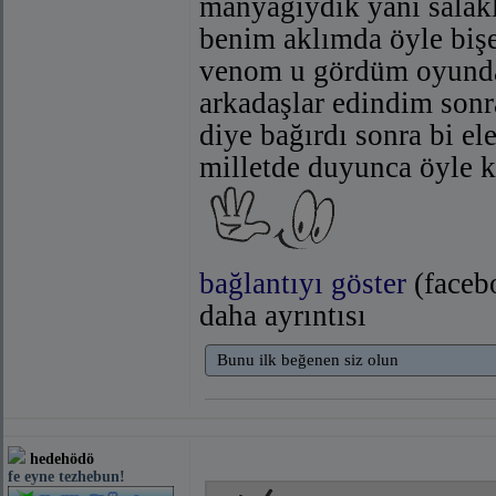
manyağıydık yani salakl
benim aklımda öyle biş
venom u gördüm oyunda
arkadaşlar edindim sonr
diye bağırdı sonra bi e
milletde duyunca öyle k
bağlantıyı göster
(faceb
daha ayrıntısı
Bunu ilk beğenen siz olun
hedehödö
fe eyne tezhebun!