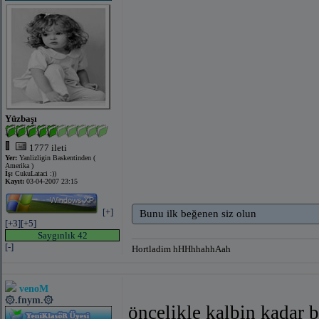
Yüzbaşı
1777 ileti
Yer:
Yanlizligin Baskentinden (
Amerika )
İş:
CukuLataci :))
Kayıt:
03-04-2007 23:15
[+]
Bunu ilk beğenen siz olun
[+3]
[+5]
Saygınlık 42
[-]
Hortladim hHHhhahhAah
venoM
۞.fnym.۞
öncelikle kalbin kadar b