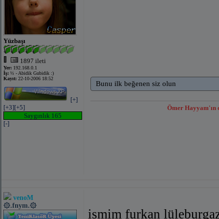
Yüzbaşı
1897 ileti
Yer:
192.168.0.1
İş:
½ - Abidik Gubidik :)
Kayıt:
22-10-2006 18:52
Bunu ilk beğenen siz olun
[+]
[+3]
[+5]
Ömer Hayyam'ın dün
Saygınlık 165
[-]
venoM
۞.fnym.۞
ismim furkan lüleburga