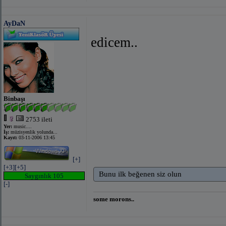
AyDaN
edicem..
Binbaşı
2753 ileti
Yer:
music....
İş:
müzisyenlik yolunda...
Kayıt:
03-11-2006 13:45
[+]
[+3]
[+5]
Bunu ilk beğenen siz olun
Saygınlık 105
[-]
some morons..