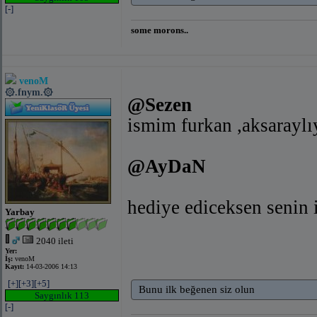
[-]
some morons..
venoM
۞.fnym.۞
@Sezen
ismim furkan ,aksarayl
@AyDaN
hediye ediceksen senin
Yarbay
2040 ileti
Yer:
İş:
venoM
Kayıt:
14-03-2006 14:13
[+]
[+3]
[+5]
Bunu ilk beğenen siz olun
Saygınlık 113
[-]