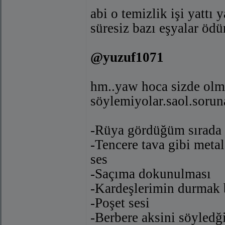
abi o temizlik işi yattı 
süresiz bazı eşyalar ödü
@yuzuf1071
hm..yaw hoca sizde olma
söylemiyolar.saol.sorun
-Rüya gördüğüm sırada b
-Tencere tava gibi meta
ses
-Saçıma dokunulması
-Kardeşlerimin durmak b
-Poşet sesi
-Berbere aksini söyledğ