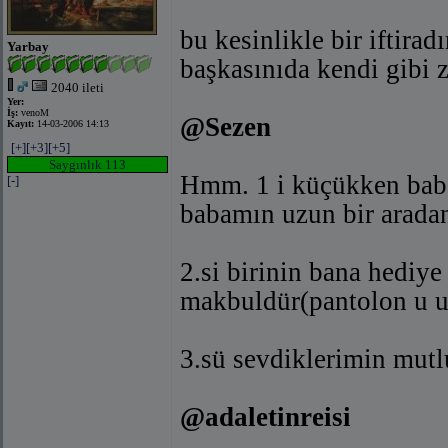
bu kesinlikle bir iftirad
Yarbay
başkasınıda kendi gibi
2040 ileti
Yer:
İş:
venoM
@Sezen
Kayıt:
14-03-2006 14:13
[+]
[+3]
[+5]
Saygınlık 113
Hmm. 1 i küçükken bab
[-]
babamın uzun bir aradan
2.si birinin bana hediye
makbuldür(pantolon u 
3.sü sevdiklerimin mut
@adaletinreisi