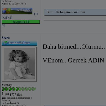
İş:
Öğrenci
Kayıt:
30-09-2007 10:40
Bunu ilk beğenen siz olun
[+]
[+3]
[+5]
Saygınlık 65
[-]
Sezen
Daha bitmedi..Olurmu..
VEnom.. Gercek ADIN N
Yüzbaşı
1777 ileti
Yer:
Yanlizligin Baskentinden (
Amerika )
İş:
CukuLataci :))
Kayıt:
03-04-2007 23:15