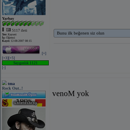
Yarbay
5117 ileti
Bunu ilk beğenen siz olun
Yer:
Kayseri
İş:
Öğrenci
Kayıt:
12-08-2007 08:15
[+]
[+3]
[+5]
Saygınlık 1121
[-]
tma
Rock Out..!
venoM yok