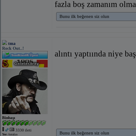
fazla boş zamanım olm
Bunu ilk beğenen siz olun
tma
Rock Out..!
alıntı yaptıında niye b
Binbaşı
3330 ileti
Bunu ilk beğenen siz olun
Yer:
Antalya