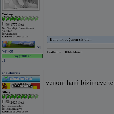
Yüzbaşı
1777 ileti
Yer:
Yanlizligin Baskentinden (
Amerika )
İş:
CukuLataci :))
Kayıt:
03-04-2007 23:15
Bunu ilk beğenen siz olun
[+]
[+3]
[+5]
Hortladim hHHhhahhAah
Saygınlık 42
[-]
adaletinreisi
venom hani bizimeve te
Albay
2427 ileti
Yer:
komuta merkezi
İş:
TeşkilatiEsasiye
Kayıt:
25-06-2006 06:09