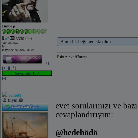
Binbaşı
3330 ileti
Bunu ilk beğenen siz olun
Yer:
Antalya
İş:
Kayıt:
04-05-2007 18:19
Eski nick:
07mert
[+]
[+3]
[+5]
Saygınlık 103
[-]
venoM
۞.fnym.۞
evet sorularınızı ve baz
cevaplandırıyım:
@hedehödö