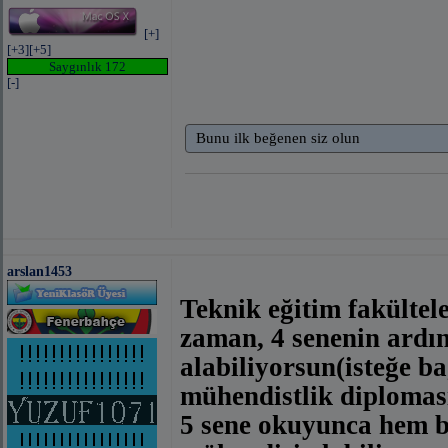
[+]
[+3]
[+5]
Saygınlık 172
[-]
Bunu ilk beğenen siz olun
arslan1453
Teknik eğitim fakültel
zaman, 4 senenin ardın
alabiliyorsun(isteğe ba
mühendistlik diploması
5 sene okuyunca hem b