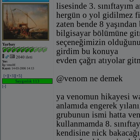
lisesinde 3. sınıftayım
hergün o yol gidilmez fi
zaten bende 8 yaşından 
bilgisayar bölümüne git
seçeneğimizin olduğunu
Yarbay
girdim bu konuya
2040 ileti
evden çağrı atıyolar gi
Yer:
İş:
venoM
Kayıt:
14-03-2006 14:13
[+]
[+3]
[+5]
@venom ne demek
Saygınlık 113
[-]
ya venomun hikayesi wa
anlamıda engerek yılanı,
grubunun ismi hatta ven
kullanmamda 8. sınıftay
kendisine nick bakacağı