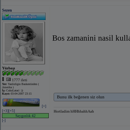
Sezen
Bos zamanini nasil kull
Yüzbaşı
1777 ileti
Yer:
Yanlizligin Baskentinden (
Amerika )
İş:
CukuLataci :))
Kayıt:
03-04-2007 23:15
Bunu ilk beğenen siz olun
[+]
[+3]
[+5]
Hortladim hHHhhahhAah
Saygınlık 42
[-]