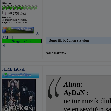
Binbaşı
2753 ileti
Yer:
music....
İş:
müzisyenlik yolunda...
Kayıt:
03-11-2006 13:45
[+]
[+3]
[+5]
Bunu ilk beğenen siz olun
Saygınlık 105
[-]
some morons..
bLaCk_jaCkaL
Alıntı
:
AyDaN :
ne tür müzik din
ve en sevdiğin şar