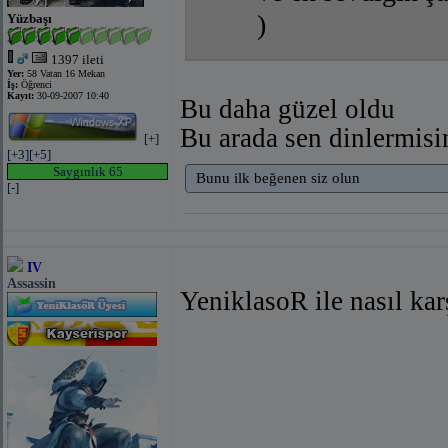
)
Yüzbaşı
1397 ileti
Yer:
58 Vatan 16 Mekan
İş:
Öğrenci
Kayıt:
30-09-2007 10:40
Bu daha güzel oldu
Bu arada sen dinlermis
[+]
[+3]
[+5]
Saygınlık 65
Bunu ilk beğenen siz olun
[-]
IV
Assassin
YeniklasoR ile nasıl kar