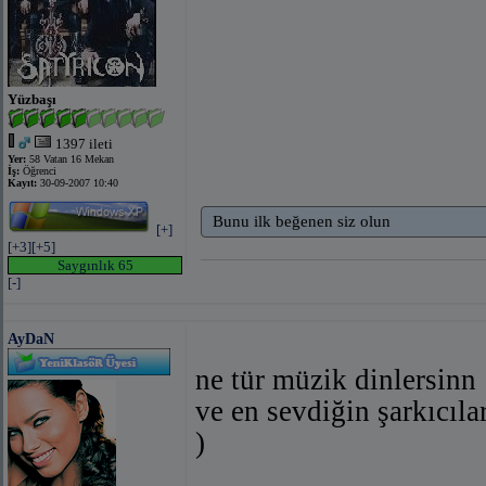
Yüzbaşı
1397 ileti
Yer:
58 Vatan 16 Mekan
İş:
Öğrenci
Kayıt:
30-09-2007 10:40
Bunu ilk beğenen siz olun
[+]
[+3]
[+5]
Saygınlık 65
[-]
AyDaN
ne tür müzik dinlersinn
ve en sevdiğin şarkıcılar
)