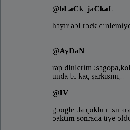
@bLaCk_jaCkaL
hayır abi rock dinlemi
@AyDaN
rap dinlerim ;sagopa,kol
unda bi kaç şarkısını,..
@IV
google da çoklu msn ara
baktım sonrada üye ol