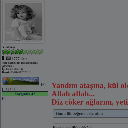
Yüzbaşı
1777 ileti
Yer:
Yanlizligin Baskentinden (
Amerika )
İş:
CukuLataci :))
Kayıt:
03-04-2007 23:15
Yandım ataşına, kül o
[+]
[+3]
[+5]
Allah allah...
Saygınlık 42
[-]
Diz cöker ağlarım, yet
Bunu ilk beğenen siz olun
Hortladim hHHhhahhAah