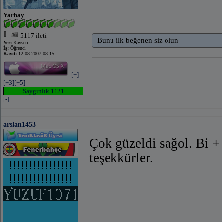
Yarbay
5117 ileti
Bunu ilk beğenen siz olun
Yer:
Kayseri
İş:
Öğrenci
Kayıt:
12-08-2007 08:15
[+]
[+3]
[+5]
Saygınlık 1121
[-]
arslan1453
Çok güzeldi sağol. Bi +
teşekkürler.