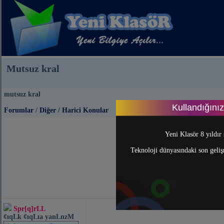
Mutsuz kral
mutsuz kral
Kullandığını
Forumlar
/
Diğer
/
Harici Konular
Yeni Klasör 8 yıldır 
Teknoloji dünyasındaki son gelişm
Spr[q]rLL
¢ıqLk ¢ıqLıa yanLnzM