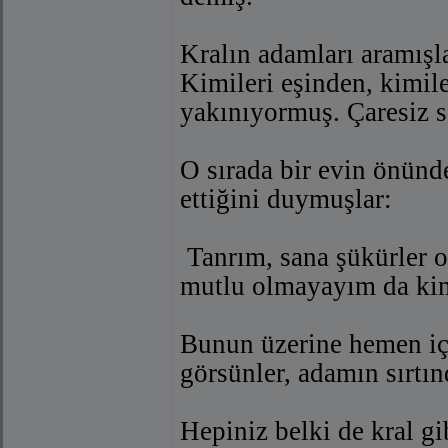
Kralın adamları aramışla
Kimileri eşinden, kimil
yakınıyormuş. Çaresiz s
O sırada bir evin önünde
ettiğini duymuşlar:
 Tanrım, sana şükürler
mutlu olmayayım da ki
Bunun üzerine hemen içer
görsünler, adamın sırtın
Hepiniz belki de kral g