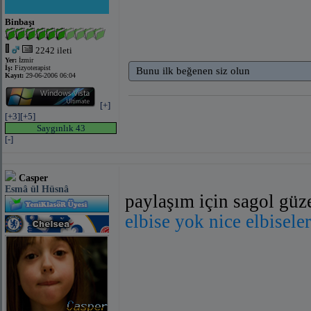
Binbaşı
2242 ileti
Yer:
İzmir
İş:
Fizyoterapist
Bunu ilk beğenen siz olun
Kayıt:
29-06-2006 06:04
[+]
[+3]
[+5]
Saygınlık 43
[-]
Casper
Esmâ ül Hüsnâ
paylaşım için sagol güz
elbise yok nice elbisel