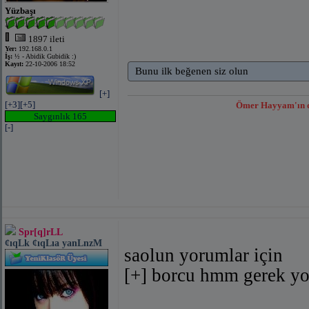
Yüzbaşı
1897 ileti
Yer:
192.168.0.1
İş:
½ - Abidik Gubidik :)
Kayıt:
22-10-2006 18:52
Bunu ilk beğenen siz olun
[+]
[+3]
[+5]
Ömer Hayyam'ın dün
Saygınlık 165
[-]
Spr[q]rLL
¢ıqLk ¢ıqLıa yanLnzM
saolun yorumlar için
[+] borcu hmm gerek yo