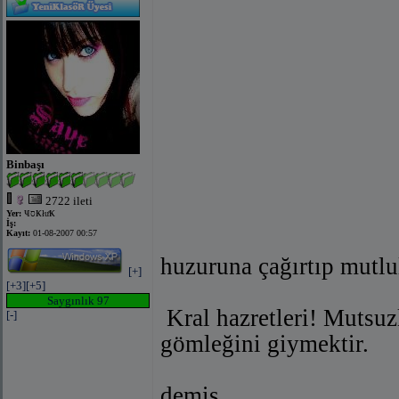
Binbaşı
2722 ileti
Yer:
ҸסҜłưҜ
İş:
Kayıt:
01-08-2007 00:57
huzuruna çağırtıp mutl
[+]
[+3]
[+5]
Saygınlık 97
 Kral hazretleri! Muts
[-]
gömleğini giymektir.
demiş.