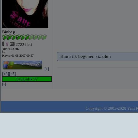
Binbaşı
2722 ileti
Yer:
ҸסҜłưҜ
İş:
Kayıt:
01-08-2007 00:57
Bunu ilk beğenen siz olun
[+]
[+3]
[+5]
Saygınlık 97
[-]
Copyright © 2005-2020 Yeni Kla