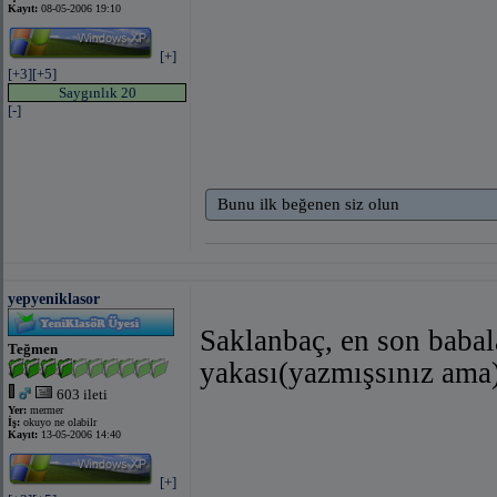
Kayıt:
08-05-2006 19:10
[+]
[+3]
[+5]
Saygınlık 20
[-]
Bunu ilk beğenen siz olun
yepyeniklasor
Saklanbaç, en son babal
Teğmen
yakası(yazmışsınız ama
603 ileti
Yer:
mermer
İş:
okuyo ne olabilr
Kayıt:
13-05-2006 14:40
[+]