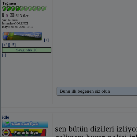
Teğmen
613 ileti
Yer:
bilmem...
İş:
malesef ÖRENCİ
Kayıt:
08-05-2006 19:10
[+]
[+3]
[+5]
Saygınlık 20
[-]
Bunu ilk beğenen siz olun
idle
sen bütün dizileri izliy