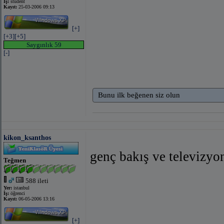
İş:
student
Kayıt:
25-03-2006 09:13
[+]
[+3]
[+5]
Saygınlık 59
[-]
Bunu ilk beğenen siz olun
kikon_ksanthos
genç bakış ve televizyo
Teğmen
588 ileti
Yer:
istanbul
İş:
öğrenci
Kayıt:
06-05-2006 13:16
[+]