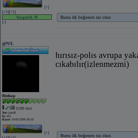
[+]
[+3]
[+5]
Saygınlık 38
Bunu ilk beğenen siz olun
[-]
@N!L
hırısız-polıs avrupa yak
cıkabılır(izlenmezmi)
Binbaşı
2100 ileti
Yer:
izmiR
İş:
zZz
Kayıt:
19-03-2006 09:50
[+]
Bunu ilk beğenen siz olun
[+3]
[+5]