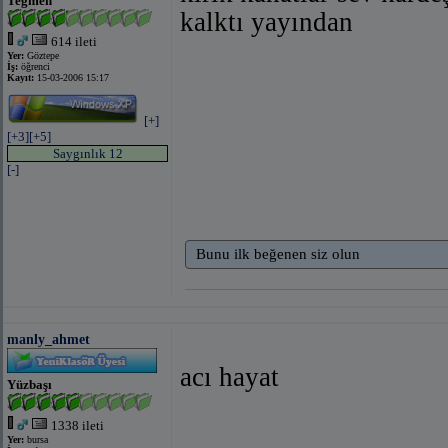
Teğmen
kalktı yayından
614 ileti
Yer:
Göztepe
İş:
öğrenci
Kayıt:
15-03-2006 15:17
[+]
[+3]
[+5]
Saygınlık 12
[-]
Bunu ilk beğenen siz olun
manly_ahmet
acı hayat
Yüzbaşı
1338 ileti
Yer:
bursa