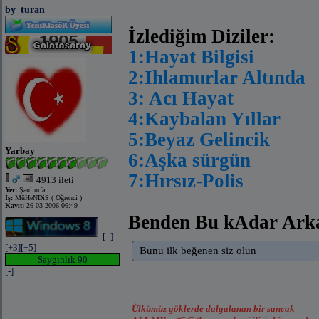
by_turan
İzlediğim Diziler:
1:Hayat Bilgisi
2:Ihlamurlar Altında
3: Acı Hayat
4:Kaybalan Yıllar
5:Beyaz Gelincik
Yarbay
6:Aşka sürgün
7:Hırsız-Polis
4913 ileti
Yer:
Şanlıurfa
İş:
MüHeNDiS ( Öğrenci )
Kayıt:
26-03-2006 06:49
Benden Bu kAdar Ark
[+]
[+3]
[+5]
Bunu ilk beğenen siz olun
Saygınlık 90
[-]
Ülkümüz göklerde dalgalanan bir sancak