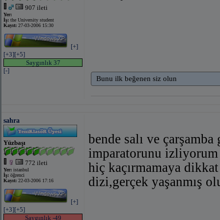
907 ileti
Yer:
İş:
the University student
Kayıt:
27-03-2006 15:30
[+]
[+3]
[+5]
Saygınlık 37
[-]
Bunu ilk beğenen siz olun
sahra
bende salı ve çarşamba g
Yüzbaşı
imparatorunu izliyorum
772 ileti
hiç kaçırmamaya dikka
Yer:
istanbul
İş:
öğrenci
dizi,gerçek yaşanmış ol
Kayıt:
22-03-2006 17:16
[+]
[+3]
[+5]
Saygınlık -49