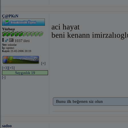
Ç@PKıN
aci hayat
Yüzbaşı
beni kenann imirzalıogl
1037 ileti
Yer:
uskudar
İş:
ogrenci
Kayıt:
21-02-2006 20:19
[+]
[+3]
[+5]
Saygınlık 19
[-]
Bunu ilk beğenen siz olun
sadoo