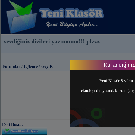
sevdiğiniz dizileri yazınnnnn!!! plzzz
Kullandığını
Forumlar
/
Eğlence
/
GeyiK
Yeni Klasör 8 yıldır 
Teknoloji dünyasındaki son gelişm
Eski Dost...