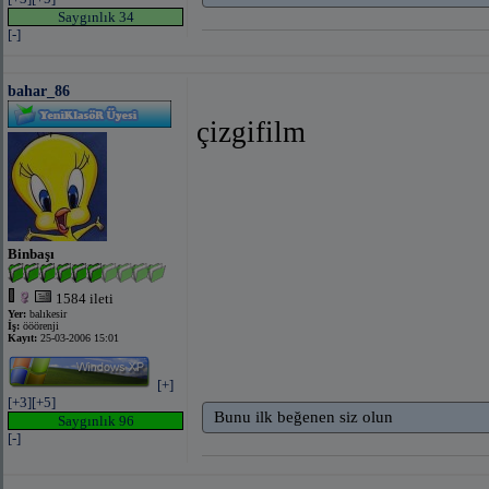
Saygınlık 34
[-]
bahar_86
çizgifilm
Binbaşı
1584 ileti
Yer:
balıkesir
İş:
ööörenji
Kayıt:
25-03-2006 15:01
[+]
[+3]
[+5]
Bunu ilk beğenen siz olun
Saygınlık 96
[-]