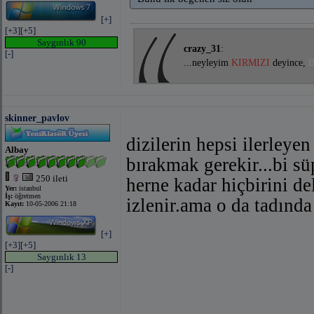
[+]
[+3]
[+5]
Saygınlık 90
crazy_31
:
[-]
...neyleyim
KIRMIZI
deyince,
skinner_pavlov
dizilerin hepsi ilerleye
Albay
bırakmak gerekir...bi sü
250 ileti
herne kadar hiçbirini de
Yer:
istanbul
İş:
öğretmen
izlenir.ama o da tadında
Kayıt:
10-05-2006 21:18
[+]
[+3]
[+5]
Saygınlık 13
[-]