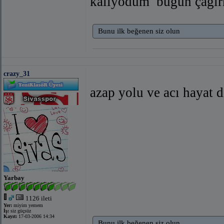
kalıyodum
bugün çağır
Bunu ilk beğenen siz olun
crazy_31
azap yolu ve acı hayat d
Yarbay
1126 ileti
Yer:
miyim yemem
İş:
siz güçsüz
Kayıt:
17-03-2006 14:34
Bunu ilk beğenen siz olun