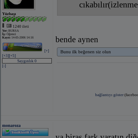
cıkabılır(izlenm
Yüzbaşı
1240 ileti
Yer:
BURSA
İş:
Öğrenci
bende aynen
Kayıt:
14-05-2006 14:16
[+]
Bunu ilk beğenen siz olun
[+3]
[+5]
Saygınlık 0
[-]
bağlantıyı göster
(faceboo
monaroza
ya biras fark yaratın di