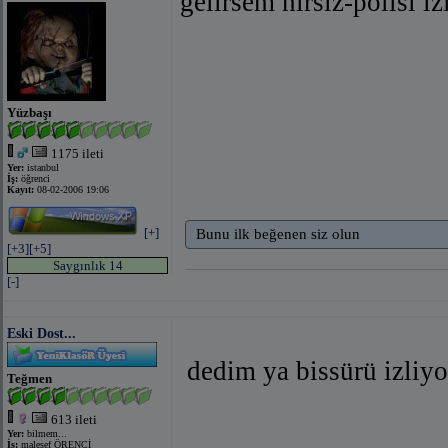
gelirsem hırsız-polisi i
Yüzbaşı
1175 ileti
Yer:
istanbul
İş:
öğrenci
Kayıt:
08-02-2006 19:06
[+]
Bunu ilk beğenen siz olun
[+3]
[+5]
Saygınlık 14
[-]
Eski Dost...
dedim ya bissürü izli
Teğmen
613 ileti
Yer:
bilmem...
İş:
malesef ÖRENCİ