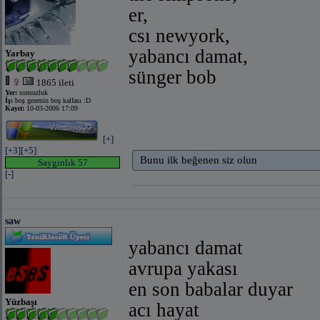
er,
csı newyork,
yabancı damat,
Yarbay
sünger bob
1865 ileti
Yer:
sonsuzluk
İş:
boş gezenin boş kalfası :D
Kayıt:
10-03-2006 17:09
[+]
[+3]
[+5]
Bunu ilk beğenen siz olun
Saygınlık 57
[-]
saw
yabancı damat
avrupa yakası
en son babalar duyar
Yüzbaşı
acı hayat