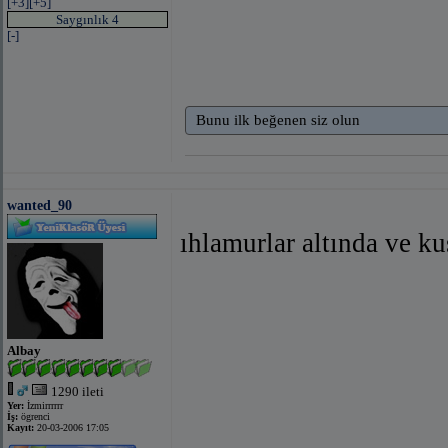
[+3]
[+5]
Saygınlık 4
[-]
Bunu ilk beğenen siz olun
wanted_90
ıhlamurlar altında ve ku
Albay
1290 ileti
Yer:
İzmirrrrrr
İş:
ögrenci
Kayıt:
20-03-2006 17:05