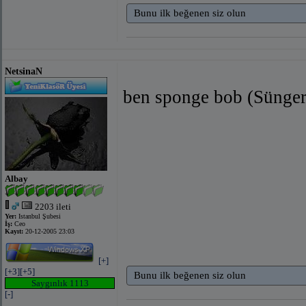
Bunu ilk beğenen siz olun
NetsinaN
ben sponge bob (Sünger
Albay
2203 ileti
Yer:
Istanbul Şubesi
İş:
Ceo
Kayıt:
20-12-2005 23:03
[+]
[+3]
[+5]
Bunu ilk beğenen siz olun
Saygınlık 1113
[-]