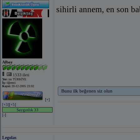
sihirli annem, en son ba
Albay
1533 ileti
Yer:
im TÜRKİYE
İş:
öğrenci
Kayıt:
20-12-2005 23:02
Bunu ilk beğenen siz olun
[+]
[+3]
[+5]
Saygınlık 33
[-]
Legolas