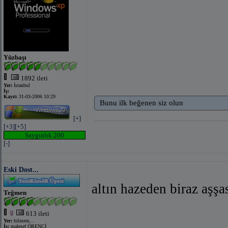
Yüzbaşı
1892 ileti
Yer:
İstanbul
İş:
Kayıt:
31-03-2006 10:29
Bunu ilk beğenen siz olun
[+]
[+3]
[+5]
Saygınlık 200
[-]
Eski Dost...
altın hazeden biraz aşşa
Teğmen
613 ileti
Yer:
bilmem...
İş:
malesef ÖRENCİ