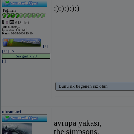
:):):):):)
Teğmen
613 ileti
Yer:
bilmem...
İş:
malesef ÖRENCİ
Kayıt:
08-05-2006 19:10
[+]
[+3]
[+5]
Saygınlık 20
[-]
Bunu ilk beğenen siz olun
ultramawi
avrupa yakası,
the simpsons,