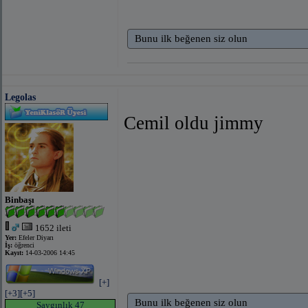
Bunu ilk beğenen siz olun
Legolas
Cemil oldu jimmy
Binbaşı
1652 ileti
Yer:
Efeler Diyarı
İş:
öğrenci
Kayıt:
14-03-2006 14:45
[+]
[+3]
[+5]
Bunu ilk beğenen siz olun
Saygınlık 47