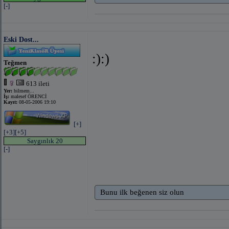
[-]
Eski Dost...
:):)
Teğmen
613 ileti
Yer:
bilmem...
İş:
malesef ÖRENCİ
Kayıt:
08-05-2006 19:10
[+]
[+3]
[+5]
Saygınlık 20
[-]
Bunu ilk beğenen siz olun