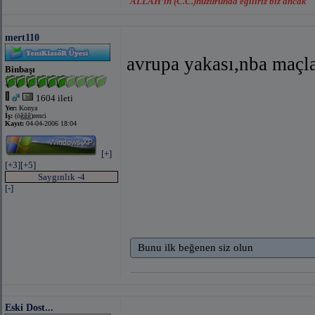
ALLAH’ın (C.C.)huzurunda eğiliriz biz ancak
mert110
avrupa yakası,nba maçla
Binbaşı
1604 ileti
Yer:
Konya
İş:
(öğğğ)renci
Kayıt:
04-04-2006 18:04
[+]
[+3]
[+5]
Saygınlık -4
[-]
Bunu ilk beğenen siz olun
Eski Dost...