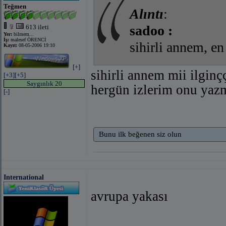
Teğmen
Alıntı
:
sadoo :
613 ileti
Yer:
bilmem...
İş:
malesef ÖRENCİ
sihirli annem, en
Kayıt:
08-05-2006 19:10
[+]
sihirli annem mii ilginç
[+3]
[+5]
Saygınlık 20
hergün izlerim onu yaz
[-]
Bunu ilk beğenen siz olun
International
avrupa yakası