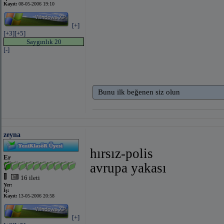
Kayıt:
08-05-2006 19:10
[+]
[+3]
[+5]
Saygınlık 20
[-]
Bunu ilk beğenen siz olun
zeyna
hırsız-polis
Er
avrupa yakası
16 ileti
Yer:
İş:
Kayıt:
13-05-2006 20:58
[+]