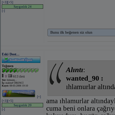
[+3]
[+5]
Saygınlık 24
[-]
Bunu ilk beğenen siz olun
Eski Dost...
Teğmen
Alıntı
:
wanted_90 :
613 ileti
Yer:
bilmem...
İş:
malesef ÖRENCİ
ıhlamurlar altınd
Kayıt:
08-05-2006 19:10
[+]
ama ıhlamurlar altınday
[+3]
[+5]
Saygınlık 20
cuma beni onlara çağrıy
[-]