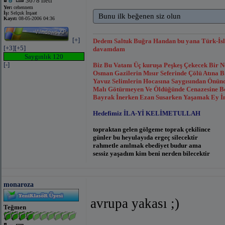
3678 ileti
Yer:
cehennem
İş:
Selçuk İnşaat
Bunu ilk beğenen siz olun
Kayıt:
08-05-2006 04:36
[+]
Dedem Saltuk Buğra Handan bu yana Türk-İsl
[+3]
[+5]
davamdam
Saygınlık 120
[-]
Biz Bu Vatanı Üç kuruşa Peşkeş Çekecek Bir 
Osman Gazilerin Mısır Seferinde Çölü Atına
Yavuz Selimlerin Hocasına Saygısından Önünde
Malı Götürmeyen Ve Öldüğünde Cenazesine Bor
Bayrak İnerken Ezan Susarken Yaşamak Ey İns
Hedefimiz İLA-Yİ KELİMETULLAH
topraktan gelen gölgeme toprak çekilince
günler bu heyulayıda ergeç silecektir
rahmetle anılmak ebediyet budur ama
sessiz yaşadım kim beni nerden bilecektir
Eyvâh! Beş on kâfirin îmanına kandık;
monaroza
Bir uykuya daldık ki: cehennemde uyandık!
avrupa yakası ;)
Mehmedim,sevinin ,başlar yüksekte!
Teğmen
Ölsek de sevinin,eve dönsek de!
Sanma bu tekerlek kalır tümsekte!