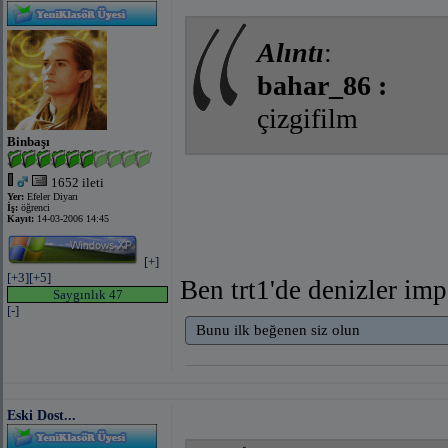
Alıntı
:
bahar_86 :
çizgifilm
Binbaşı
1652 ileti
Yer:
Efeler Diyarı
İş:
öğrenci
Kayıt:
14-03-2006 14:45
[+]
[+3]
[+5]
Ben trt1'de denizler im
Saygınlık 47
[-]
Bunu ilk beğenen siz olun
Eski Dost...