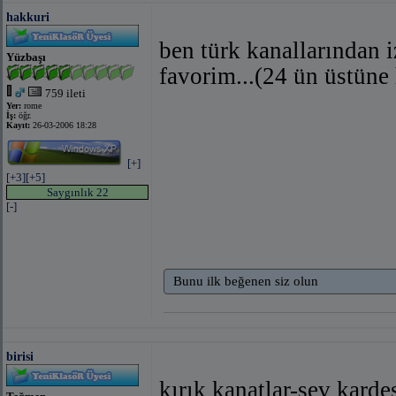
hakkuri
ben türk kanallarından
Yüzbaşı
favorim...(24 ün üstüne 
759 ileti
Yer:
rome
İş:
öğr.
Kayıt:
26-03-2006 18:28
[+]
[+3]
[+5]
Saygınlık 22
[-]
Bunu ilk beğenen siz olun
birisi
kırık kanatlar-sev kard