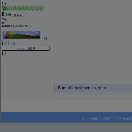
Er
19 ileti
Yer:
İş:
Kayıt:
14-06-2007 09:45
[+]
[+3]
[+5]
Saygınlık 0
[-]
Bunu ilk beğenen siz olun
Copyright © 2005-2020 Yeni Kla