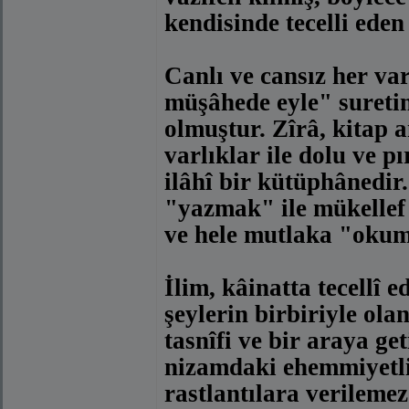
kendisinde tecelli ede
Canlı ve cansız her varl
müşâhede eyle" suretin
olmuştur. Zîrâ, kitap 
varlıklar ile dolu ve p
ilâhî bir kütüphânedir
"yazmak" ile mükellef
ve hele mutlaka "okumak
İlim, kâinatta tecellî e
şeylerin birbiriyle ol
tasnîfi ve bir araya ge
nizamdaki ehemmiyetli
rastlantılara verilemez