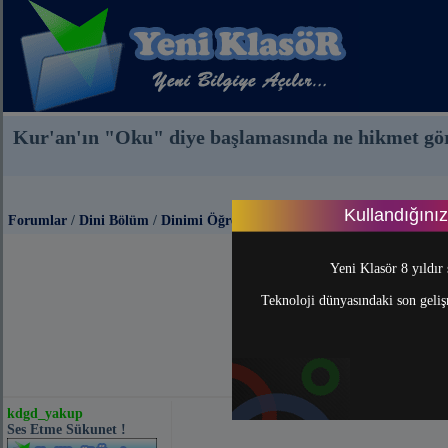
Kur'an'ın "Oku" diye başlamasında ne hikmet gö
Kullandığını
Forumlar
/
Dini Bölüm
/
Dinimi Öğreniyorum
Yeni Klasör 8 yıldır 
Teknoloji dünyasındaki son gelişm
kdgd_yakup
Ses Etme Sükunet !