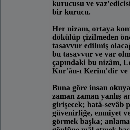
kurucusu ve vaz'edicis
bir kurucu.
Her nizam, ortaya konm
dökülüp çizilmeden ön
tasavvur edilmiş olacağ
bu tasavvur ve var olma
çapındaki bu nizâm, L
Kur'ân-ı Kerim'dir ve 
Buna göre insan okuya
zaman zaman yanlış an
girişecek; hatâ-sevâb p
güvenirliğe, emniyet v
görmek başka; anlamak
gönlüne mâl etmek baş