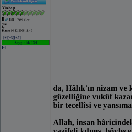
Yüzbaşı
1789 ileti
Yer:
İş:
Kayıt:
10-12-2006 11:40
[+]
[+3]
[+5]
Saygınlık 134
[-]
da, Hâlık'ın nizam ve 
güzelliğine vukûf kaza
bir tecellîsi ve yansıma
Allah, insan hâricinde
vazifeli kılmış, böylece