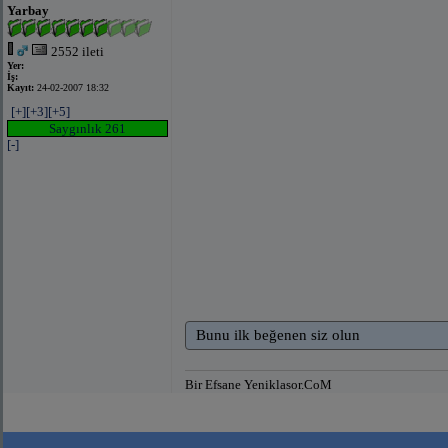
Yarbay
2552 ileti
Yer:
İş:
Kayıt:
24-02-2007 18:32
[+]
[+3]
[+5]
Saygınlık 261
[-]
Bunu ilk beğenen siz olun
Bir Efsane Yeniklasor.CoM