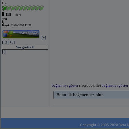
Er
1 ileti
Yer:
İş:
Kayıt:
02-02-2008 12:31
[+]
[+3]
[+5]
Saygınlık 0
[-]
bağlantıyı göster
(facebook ile)
bağlantıyı göster
Bunu ilk beğenen siz olun
Copyright © 2005-2020 Yeni Kla