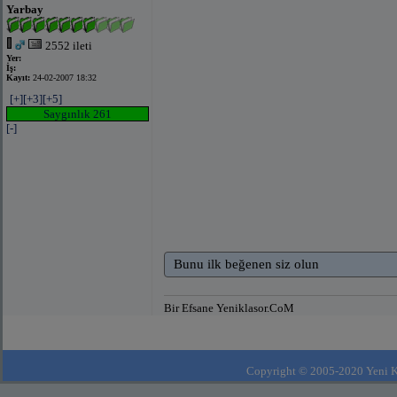
Yarbay
2552 ileti
Yer:
İş:
Kayıt:
24-02-2007 18:32
[+]
[+3]
[+5]
Saygınlık 261
[-]
Bunu ilk beğenen siz olun
Bir Efsane Yeniklasor.CoM
Copyright © 2005-2020 Yeni Kla