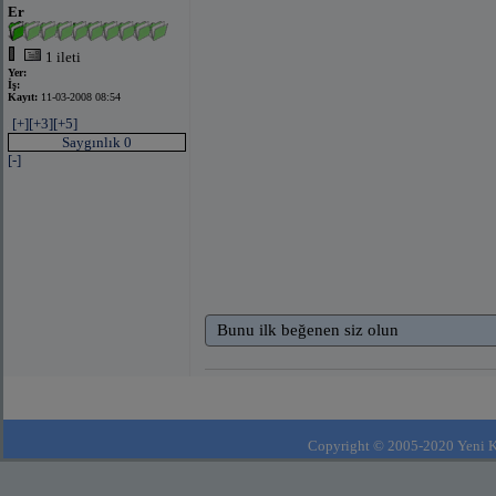
Er
1 ileti
Yer:
İş:
Kayıt:
11-03-2008 08:54
[+]
[+3]
[+5]
Saygınlık 0
[-]
Bunu ilk beğenen siz olun
Copyright © 2005-2020 Yeni Kla