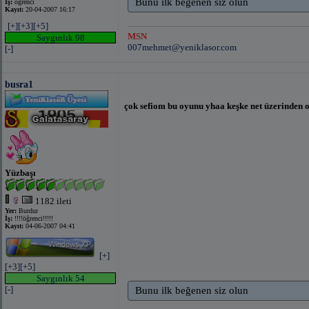
Bunu ilk beğenen siz olun
İş:
öğrenci
Kayıt:
20-04-2007 16:17
[+]
[+3]
[+5]
MSN
Saygınlık 98
007mehmet@yeniklasor.com
[-]
busra1
çok sefiom bu oyunu yhaa keşke net üzerinden o
Yüzbaşı
1182 ileti
Yer:
Burdur
İş:
!!!!öğrenci!!!!!
Kayıt:
04-06-2007 04:41
[+]
[+3]
[+5]
Saygınlık 54
[-]
Bunu ilk beğenen siz olun