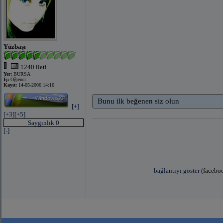
Yüzbaşı
1240 ileti
Yer:
BURSA
İş:
Öğrenci
Kayıt:
14-05-2006 14:16
Bunu ilk beğenen siz olun
[+]
[+3]
[+5]
Saygınlık 0
[-]
bağlantıyı göster
(faceboo