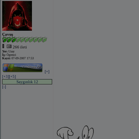
Çavuş
266 ileti
Yer:
Uzay
İş:
Ögrenci
Kayıt:
07-09-2007 17:53
[+]
[+3]
[+5]
Saygınlık 12
[-]