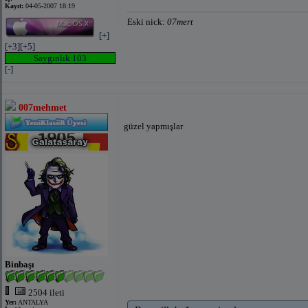
Kayıt:
04-05-2007 18:19
Eski nick:
07mert
[+]
[+3]
[+5]
Saygınlık 103
[-]
007mehmet
güzel yapmışlar
Binbaşı
2504 ileti
Yer:
ANTALYA