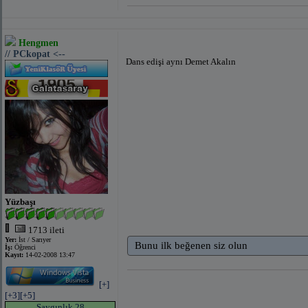
Hengmen
// PCkopat <--
Dans edişi aynı Demet Akalın
Yüzbaşı
1713 ileti
Yer:
İst / Sarıyer
Bunu ilk beğenen siz olun
İş:
Öğrenci
Kayıt:
14-02-2008 13:47
[+]
[+3]
[+5]
Saygınlık 28