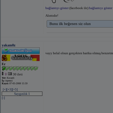
bağlantıyı göster
(facebook ile)
bağlantıyı göster
Alıntıdır!
Bunu ilk beğenen siz olun
yakam0z
vayy helal olsun gerçekten harika olmuş benzetmi
Er
30 ileti
Yer:
Kocaeli
İş:
öqrenci
Kayıt:
07-05-2008 15:59
[+]
[+3]
[+5]
Saygınlık 1
[-]