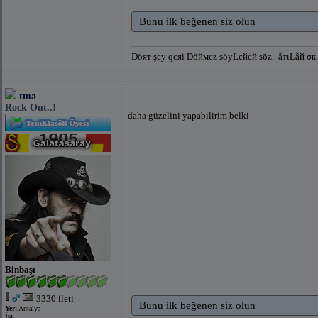
Bunu ilk beğenen siz olun
Döят şєу qєяi Döймєz ѕöуLєйєй ѕöz.. ẫтιLẫй σк.. 
tma
Rock Out..!
daha güzelini yapabilirim belki
Binbaşı
3330 ileti
Bunu ilk beğenen siz olun
Yer:
Antalya
İş: