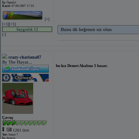
İş:
Ögrenci
Kayıt:
07-09-2007 17:53
[+]
[+3]
[+5]
Saygınlık 12
Bunu ilk beğenen siz olun
[-]
crazy-charisma07
By The Hayat...
bu kız Demet Akalına 5 basar.
Çavuş
1261 ileti
Yer:
Sence ?
İş:
Avea-iş