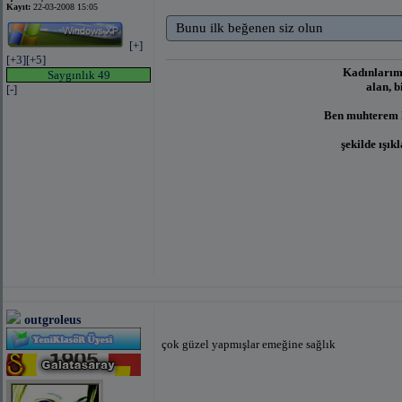
Kayıt:
22-03-2008 15:05
Bunu ilk beğenen siz olun
[+]
[+3]
[+5]
Kadınlarımı
Saygınlık 49
alan, b
[-]
Ben muhterem h
şekilde ışık
outgroleus
çok güzel yapmışlar emeğine sağlık