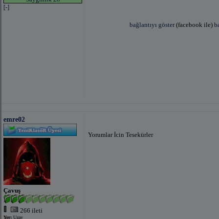
[-]
bağlantıyı göster
(facebook ile)
b
bağlantıyı göster
(faceboo
emre02
Yorumlar İcin Tesekürler
bağlantıyı göster
(fac
Çavuş
266 ileti
Yer:
Uzay