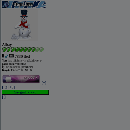
Albay
7836 ileti
Yer:
lere tükürmeyin tükürülcek o
kadar surat varken:D
İş:
de bu benim profilim:)
Kayıt:
13-12-2006 18:56
[+]
[+3]
[+5]
Saygınlık 776
[-]