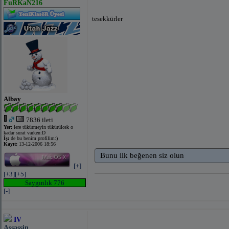
FuRKaN216
tesekkürler
Albay
7836 ileti
Yer:
lere tükürmeyin tükürülcek o
kadar surat varken:D
İş:
de bu benim profilim:)
Kayıt:
13-12-2006 18:56
Bunu ilk beğenen siz olun
[+]
[+3]
[+5]
Saygınlık 776
[-]
IV
Assassin