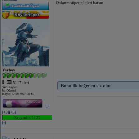
Onlarım süper güçleri batsın.
Yarbay
5117 ileti
Bunu ilk beğenen siz olun
Yer:
Kayseri
İş:
Öğrenci
Kayıt:
12-08-2007 08:15
[+]
[+3]
[+5]
Saygınlık 1121
[-]