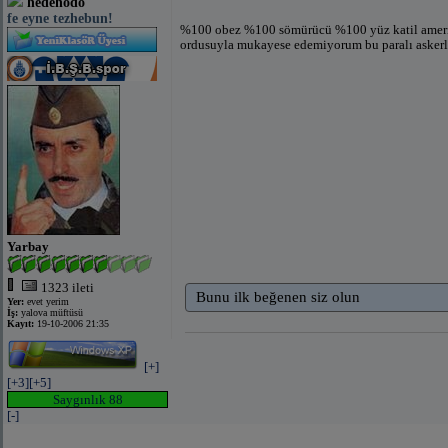
hedehödö
fe eyne tezhebun!
%100 obez %100 sömürücü %100 yüz katil amerika.
ordusuyla mukayese edemiyorum bu paralı askerle
Yarbay
1323 ileti
Bunu ilk beğenen siz olun
Yer:
evet yerim
İş:
yalova müftüsü
Kayıt:
19-10-2006 21:35
[+]
[+3]
[+5]
Saygınlık 88
[-]