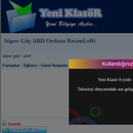
Süper Güç ABD Ordusu ResimLeRi
süper güç\' abd\'
Kullandığını
Forumlar
/
Eğlence
/
Güzel Resimler
Yeni Klasör 8 yıldır 
Teknoloji dünyasındaki son gelişm
Assasin