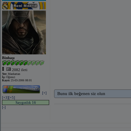
Binbaşı
2082 ileti
Yer:
Manhattan
İş:
Öğrenci
Kayıt:
25-03-2006 08:01
[+]
Bunu ilk beğenen siz olun
[+3]
[+5]
Saygınlık 16
[-]