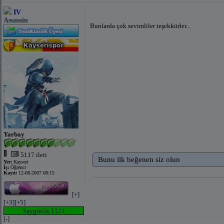
IV
Assassin
Bunlarda çok sevimliler teşekkürler...
Yarbay
5117 ileti
Bunu ilk beğenen siz olun
Yer:
Kayseri
İş:
Öğrenci
Kayıt:
12-08-2007 08:15
[+]
[+3]
[+5]
Saygınlık 1121
[-]