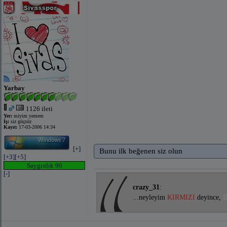
Yarbay
1126 ileti
Yer:
miyim yemem
İş:
siz güçsüz
Kayıt:
17-03-2006 14:34
[+]
Bunu ilk beğenen siz olun
[+3]
[+5]
Saygınlık 90
[-]
crazy_31
:
...neyleyim
KIRMIZI
deyince,