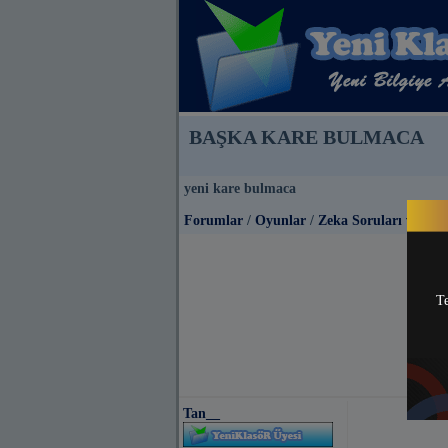
BAŞKA KARE BULMACA
yeni kare bulmaca
Forumlar
/
Oyunlar
/
Zeka Soruları ve Bil
Te
Tan__