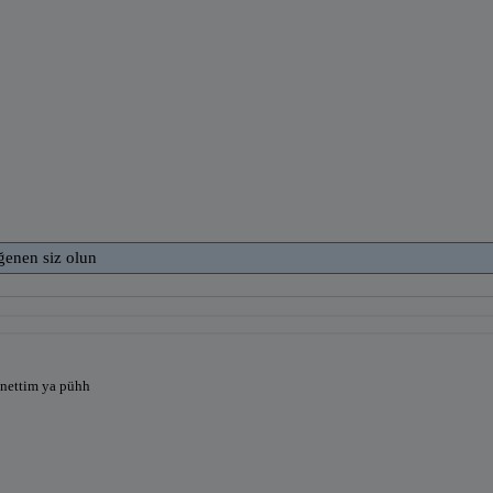
ğenen siz olun
nnettim ya pühh