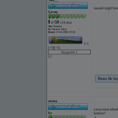
önemli değil bir
Çavuş
119 ileti
Yer:
İstanbul
İş:
Tasarım Takip
Kayıt:
21-05-2006 10:50
[+]
[+3]
[+5]
Saygınlık 1
[-]
Bunu ilk be
zeyna
yazıyorum arkad
Er
kedieti7
:)