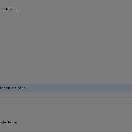
dahaki sefere
ğenen siz olun
aşlar bakın