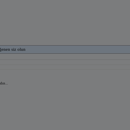
ğenen siz olun
dın...