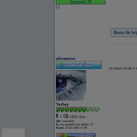
Saygınlık 59
[-]
Bunu ilk be
ultramawi
ya nasıl olcak o 
Yarbay
1865 ileti
Yer:
sonsuzluk
İş:
boş gezenin boş kalfası :D
Kayıt:
10-03-2006 17:09