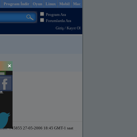
m
Program İndir
Oyun
Linux
Mobil
Mac
Program Ara
Forumlarda Ara
Giriş
/
Kayıt Ol
in.
ildir!
#45855 27-05-2006 18:45 GMT-1 saat