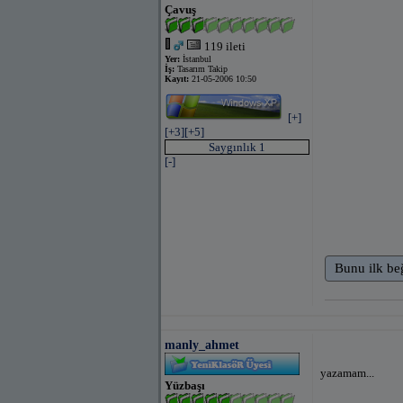
Çavuş
119 ileti
Yer:
İstanbul
İş:
Tasarım Takip
Kayıt:
21-05-2006 10:50
[+]
[+3]
[+5]
Saygınlık 1
[-]
Bunu ilk be
manly_ahmet
yazamam...
Yüzbaşı