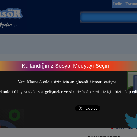
İndir
Foru
Kullandığınız Sosyal Medyayı Seçin
meceler
> 1 <
Yeni Klasör 8 yıldır sizin için en
güvenli
hizmeti veriyor...
knoloji dünyasındaki son gelişmeler ve sürpriz hediyelerimiz için bizi takip ed
Kırık Link B