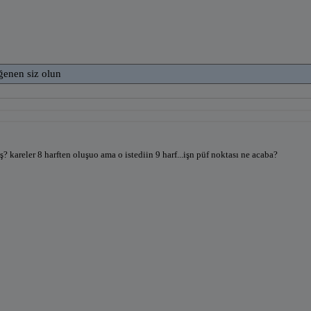
ğenen siz olun
iş? kareler 8 harften oluşuo ama o istediin 9 harf...işn püf noktası ne acaba?