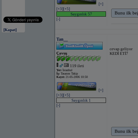
[+]
[+3]
[+5]
Bunu ilk be
Saygınlık 57
[-]
[Kapat]
Tan__
cevap geliyor
Çavuş
KEDİ ETİ7
119 ileti
Yer:
İstanbul
İş:
Tasarım Takip
Kayıt:
21-05-2006 10:50
[+]
[+3]
[+5]
Saygınlık 1
[-]
Bunu ilk be