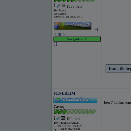
1338 ileti
Yer:
bursa
İş:
student
Kayıt:
25-03-2006 09:13
[+]
[+3]
[+5]
Saygınlık 59
[-]
Bunu ilk be
FENERLIM
ben 7 kelime za
Çavuş
194 ileti
Yer:
FENERBAHCE
CUMHURİYETINDEN
İş:
FENER HASTASI