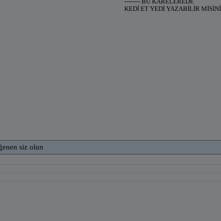
-------- BU KARELEREDE
KEDİ ET YEDİ YAZABİLİR MİSİN
ğenen siz olun