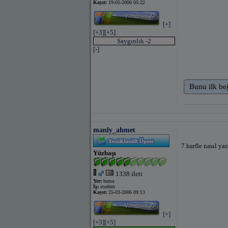
Kayıt:
19-05-2006 05:22
[+]
[+3]
[+5]
Saygınlık -2
[-]
Bunu ilk be
manly_ahmet
7 harfle nasıl yaz
Yüzbaşı
1338 ileti
Yer:
bursa
İş:
student
Kayıt:
25-03-2006 09:13
[+]
[+3]
[+5]