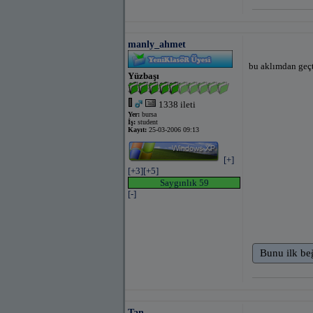
manly_ahmet
bu aklımdan geçt
Yüzbaşı
1338 ileti
Yer:
bursa
İş:
student
Kayıt:
25-03-2006 09:13
[+]
[+3]
[+5]
Saygınlık 59
[-]
Bunu ilk be
Tan__