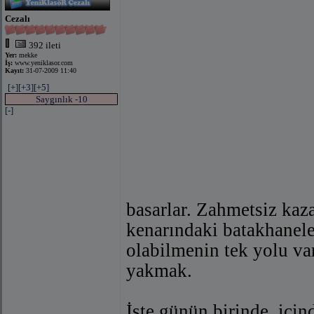
Cezalı
392 ileti
Yer:
mekke
İş:
www.yeniklasor.com
Kayıt:
31-07-2009 11:40
[+]
[+3]
[+5]
Saygınlık -10
[-]
basarlar. Zahmetsiz kaza
kenarındaki batakhanele
olabilmenin tek yolu va
yakmak.
İşte günün birinde, içi