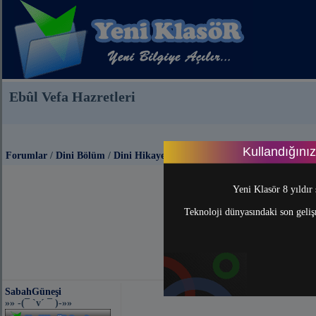
Ebûl Vefa Hazretleri
Kullandığını
Forumlar
/
Dini Bölüm
/
Dini Hikayeler
Yeni Klasör 8 yıldır 
Teknoloji dünyasındaki son gelişm
SabahGüneşi
»» -(¯ `v´ ¯ )-»»