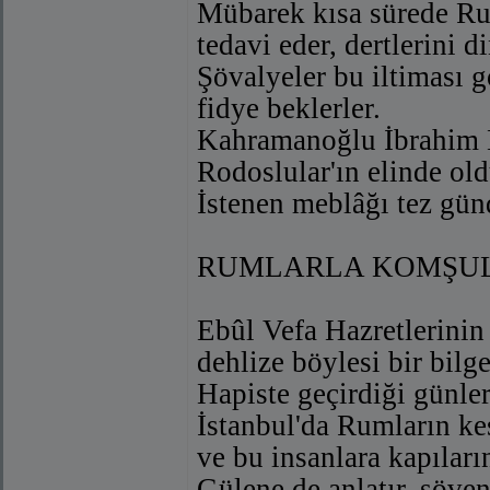
Mübarek kısa sürede Rum
tedavi eder, dertlerini 
Şövalyeler bu iltiması g
fidye beklerler.
Kahramanoğlu İbrahim B
Rodoslular'ın elinde o
İstenen meblâğı tez günd
RUMLARLA KOMŞUL
Ebûl Vefa Hazretlerinin 
dehlize böylesi bir bilg
Hapiste geçirdiği günler
İstanbul'da Rumların kes
ve bu insanlara kapıları
Gülene de anlatır, söve