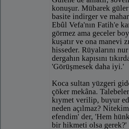
konuşur. Mübarek güler 
basite indirger ve mahar
Ebûl Vefa'nın Fatih'e kar
görmez ama geceler boyu
kuşatır ve ona manevi zı
hisseder. Rüyalarını nu
dergahın kapısını tıkırd
'Görüşmesek daha iyi.'
Koca sultan yüzgeri gi
çöker mekâna. Talebele
kıymet verilip, buyur ed
neden açılmaz? Nitekim 
efendim' der, 'Hem hün
bir hikmeti olsa gerek?'