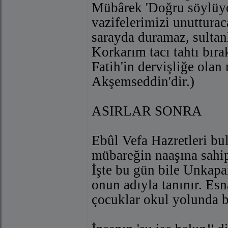
Mübârek 'Doğru söylüyo
vazifelerimizi unutturac
sarayda duramaz, sultan
Korkarım tacı tahtı bırak
Fatih'in dervişliğe ola
Akşemseddin'dir.)
ASIRLAR SONRA
Ebûl Vefa Hazretleri bu
mübareğin naaşına sahip 
İşte bu gün bile Unkapa
onun adıyla tanınır. E
çocuklar okul yolunda bi