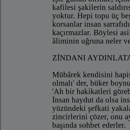
kafilesi şakilerin saldı
yoktur. Hepi topu üç be
korsanlar insan sarrafı
kaçırmazlar. Böylesi asi
âliminin uğruna neler v
ZİNDANI AYDINLAT
Mübârek kendisini hapis
olmalı' der, büker boynu
'Ah bir hakikatleri göreb
İnsan haydut da olsa in
yüzündeki şefkati yakala
zincirlerini çözer, onu 
başında sohbet ederler.