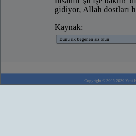
İnsanın 'şu işe bakın!' d
gidiyor, Allah dostları 
Kaynak:
Bunu ilk beğenen siz olun
Copyright © 2005-2020 Yeni Kla