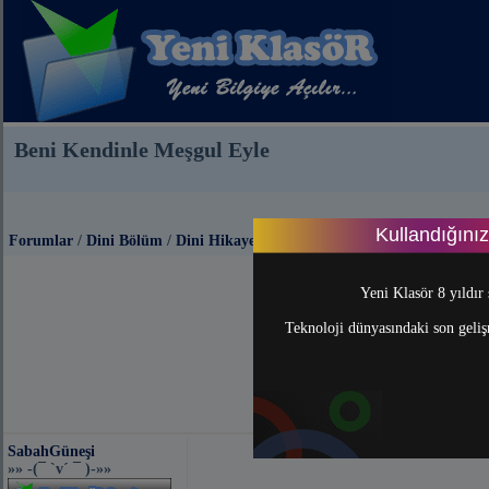
Beni Kendinle Meşgul Eyle
Kullandığını
Forumlar
/
Dini Bölüm
/
Dini Hikayeler
Yeni Klasör 8 yıldır 
Teknoloji dünyasındaki son gelişm
SabahGüneşi
»» -(¯ `v´ ¯ )-»»