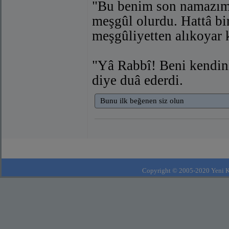
"Bu benim son namazımdır
meşgûl olurdu. Hattâ bir
meşgûliyetten alıkoyar 
"Yâ Rabbî! Beni kendin
diye duâ ederdi.
Bunu ilk beğenen siz olun
Copyright © 2005-2020 Yeni Kla