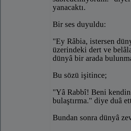
yanacaktı.
Bir ses duyuldu:
"Ey Râbia, istersen düny
üzerindeki dert ve belâla
dünyâ bir arada bulunm
Bu sözü işitince;
"Yâ Rabbî! Beni kendinl
bulaştırma." diye duâ ett
Bundan sonra dünyâ zevk