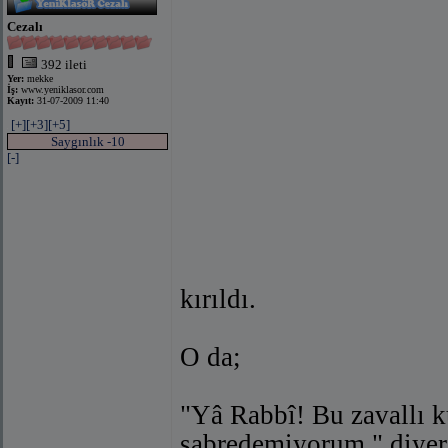
Cezalı
392 ileti
Yer:
mekke
İş:
www.yeniklasor.com
Kayıt:
31-07-2009 11:40
[+]
[+3]
[+5]
Saygınlık -10
[-]
kırıldı.
O da;
"Yâ Rabbî! Bu zavallı k
sabredemiyorum." diyere