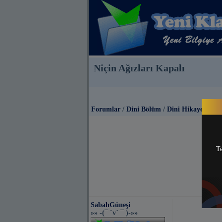
Niçin Ağızları Kapalı
Forumlar
/
Dini Bölüm
/
Dini Hikayeler
Te
SabahGüneşi
»» -(¯ `v´ ¯ )-»»