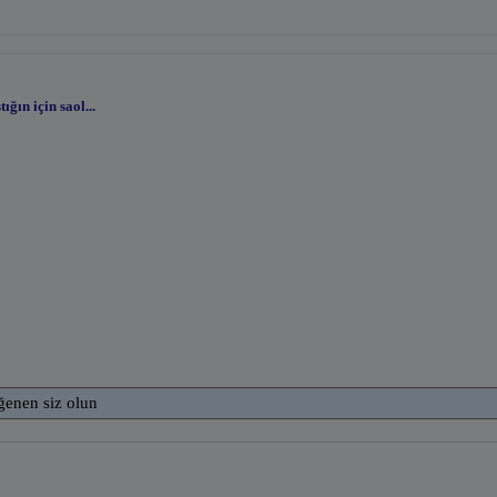
ığın için saol...
ğenen siz olun