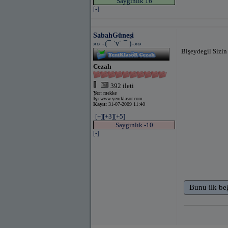
Saygınlık 16
[-]
SabahGüneşi
»» -(¯ `v´ ¯ )-»»
Bişeydegil Sizin
Cezalı
392 ileti
Yer:
mekke
İş:
www.yeniklasor.com
Kayıt:
31-07-2009 11:40
[+]
[+3]
[+5]
Saygınlık -10
[-]
Bunu ilk be