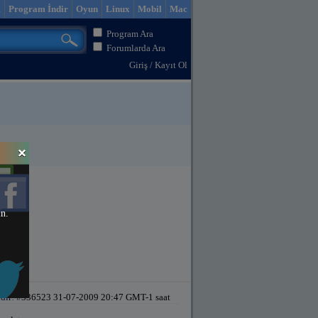
m
Program İndir
Oyun
Linux
Mobil
Mac
Program Ara
Forumlarda Ara
Giriş
/
Kayıt Ol
in.
dir!
#336523 31-07-2009 20:47 GMT-1 saat