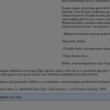
Şeyh Necmüddin Ali (k.s.) hazretleri
Zaman zaman ziyaretime gelen bir kad
hâtundu. Yine bir gün ziyâretime gelm
hâlimi biliyordu. Evimde bir-iki gö
arpa-buğday gibi bir şey verirse o a
Kullanılacakları zamana kadar temiz
kadın içlerinde bir şey var zannetti 
- Mâdem ki elin dar, niçin şu ambar
-Boş onlar, dedim.
- O halde, dedi, niçin ağızlarını kap
-Temiz dursun diye...
Kalktı, onların kapaklarını açtı ve ş
 kapalı oldukları için boştur. Eğer ağızları açılsa, onlar da aç ve açık olan ağız gibi
 vakti gelince, her şeyin rızkını yine kendisine münâsip bir şeyden eriştirir.
apınca, çok geçmeden Allah (c.c.) o ambarlara o kadar buğday gönderdi ki, bölmeleri
man Câmi k.s., Nefehâtü'l-Üns, Terc. Lâmiî Çelebi, v. 1532 Fazilet Takvimi, 2001
ğenen siz olun