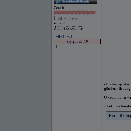
Cezalı
392 ileti
Yer:
mekke
İş:
www.yeniklasor.com
Kayıt:
31-07-2009 11:40
[+]
[+3]
[+5]
Saygınlık -10
[-]
- Bunlar, ağızları
gönderir. İhtiyaç
O kadın bu işi y
Alıntı: Abdurrah
Bunu ilk be