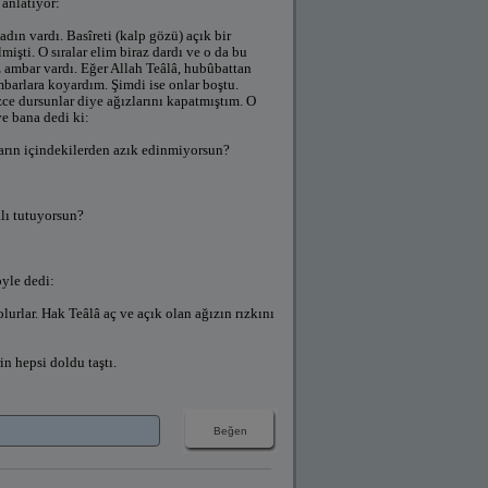
 anlatıyor:
ın vardı. Basîreti (kalp gözü) açık bir
işti. O sıralar elim biraz dardı ve o da bu
z ambar vardı. Eğer Allah Teâlâ, hubûbattan
mbarlara koyardım. Şimdi ise onlar boştu.
ce dursunlar diye ağızlarını kapatmıştım. O
ve bana dedi ki:
ların içindekilerden azık edinmiyorsun?
alı tutuyorsun?
öyle dedi:
 olurlar. Hak Teâlâ aç ve açık olan ağızın rızkını
n hepsi doldu taştı.