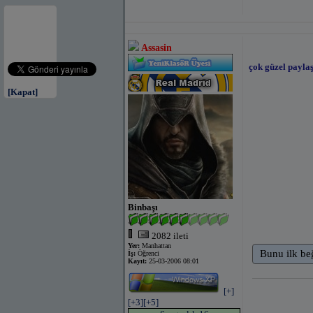
Assasin
çok güzel paylaşt
[Kapat]
Binbaşı
2082 ileti
Yer:
Manhattan
Bunu ilk be
İş:
Öğrenci
Kayıt:
25-03-2006 08:01
[+]
[+3]
[+5]