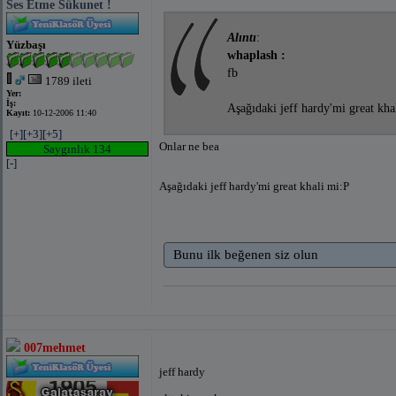
Ses Etme Sükunet !
Alıntı
:
Yüzbaşı
whaplash :
fb
1789 ileti
Yer:
İş:
Aşağıdaki jeff hardy'mi great kha
Kayıt:
10-12-2006 11:40
[+]
[+3]
[+5]
Onlar ne bea
Saygınlık 134
[-]
Aşağıdaki jeff hardy'mi great khali mi
:P
Bunu ilk beğenen siz olun
007mehmet
jeff hardy