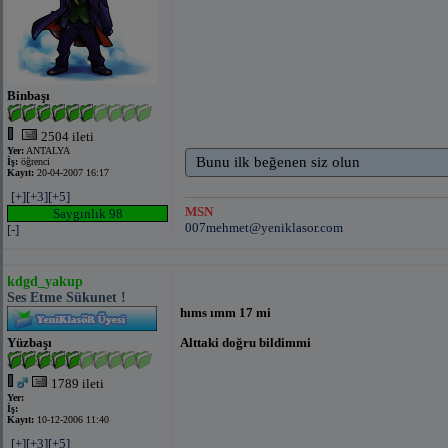
Binbaşı
2504 ileti
Yer:
ANTALYA
Bunu ilk beğenen siz olun
İş:
öğrenci
Kayıt:
20-04-2007 16:17
[+]
[+3]
[+5]
MSN
Saygınlık 98
007mehmet@yeniklasor.com
[-]
kdgd_yakup
Ses Etme Sükunet !
hıms ımm 17 mi
Yüzbaşı
Alttaki doğru bildimmi
1789 ileti
Yer:
İş:
Kayıt:
10-12-2006 11:40
[+]
[+3]
[+5]