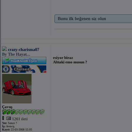
Bunu ilk beğenen siz olun
crazy-charisma07
By The Hayat...
esiyor biraz
Alttaki emo musun ?
Çavuş
1261 ileti
Yer:
Sence ?
İş:
Avea-iş
Kayıt:
22-03-2008 15:05