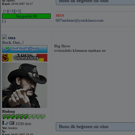
Bunu ilk beğenen siz olun
İş:
öğrenci
Kayıt:
20-04-2007 16:17
[+]
[+3]
[+5]
MSN
Saygınlık 98
007mehmet@yeniklasor.com
[-]
tma
Rock Out..!
Big Show
evinizdeki klimanın markası ne
Binbaşı
3330 ileti
Bunu ilk beğenen siz olun
Yer:
Antalya
İş:
Kayıt:
04-05-2007 18:19