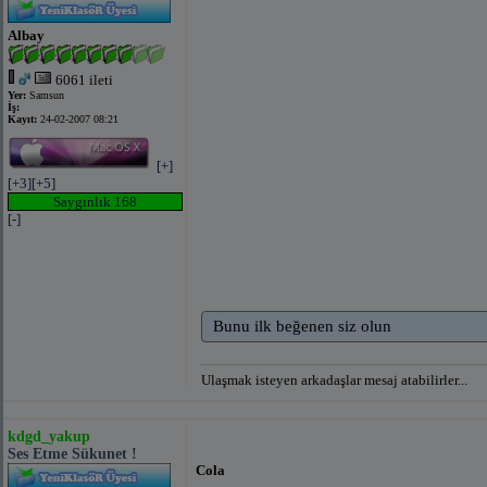
Albay
6061 ileti
Yer:
Samsun
İş:
Kayıt:
24-02-2007 08:21
[+]
[+3]
[+5]
Saygınlık 168
[-]
Bunu ilk beğenen siz olun
Ulaşmak isteyen arkadaşlar mesaj atabilirler...
kdgd_yakup
Ses Etme Sükunet !
Cola