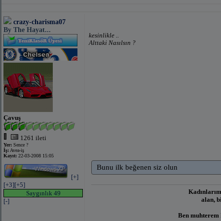
crazy-charisma07
By The Hayat...
kesinlikle ..
Alttaki Nasılsın ?
Çavuş
1261 ileti
Yer:
Sence ?
İş:
Avea-iş
Kayıt:
22-03-2008 15:05
Bunu ilk beğenen siz olun
[+]
[+3]
[+5]
Kadınlarımı
Saygınlık 49
alan, b
[-]
Ben muhterem h