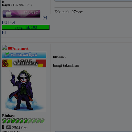
İş:
Kayıt:
04-05-2007 18:19
Eski nick:
07mert
[+]
[+3]
[+5]
Saygınlık 103
[-]
007mehmet
mehmet
hangi takımlısın
Binbaşı
2504 ileti
Yer:
ANTALYA