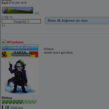
İş:
öğrenci
Kayıt:
07-01-2007 08:58
[+]
[+3]
[+5]
Bunu ilk beğenen siz olun
Saygınlık 3
[-]
007mehmet
bilmem
alttaki sence gircekmi
Binbaşı
2504 ileti