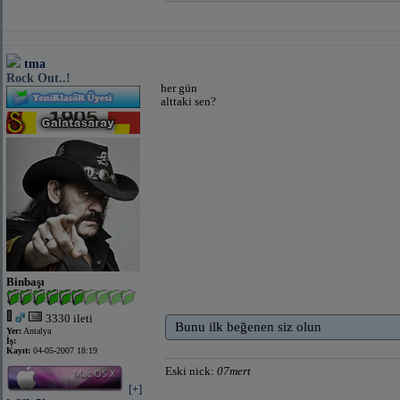
tma
Rock Out..!
her gün
alttaki sen?
Binbaşı
3330 ileti
Bunu ilk beğenen siz olun
Yer:
Antalya
İş:
Kayıt:
04-05-2007 18:19
Eski nick:
07mert
[+]