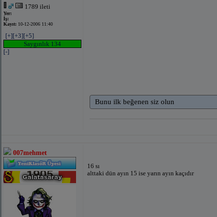
1789 ileti
Yer:
İş:
Kayıt:
10-12-2006 11:40
[+]
[+3]
[+5]
Saygınlık 134
[-]
Bunu ilk beğenen siz olun
007mehmet
16 sı
alttaki dün ayın 15 ise yarın ayın kaçıdır