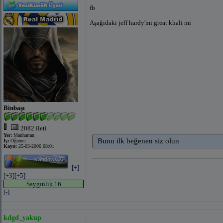
fb
Aşağıdaki jeff hardy'mi great khali mi
Binbaşı
2082 ileti
Yer:
Manhattan
Bunu ilk beğenen siz olun
İş:
Öğrenci
Kayıt:
25-03-2006 08:01
[+]
[+3]
[+5]
Saygınlık 16
[-]
kdgd_yakup