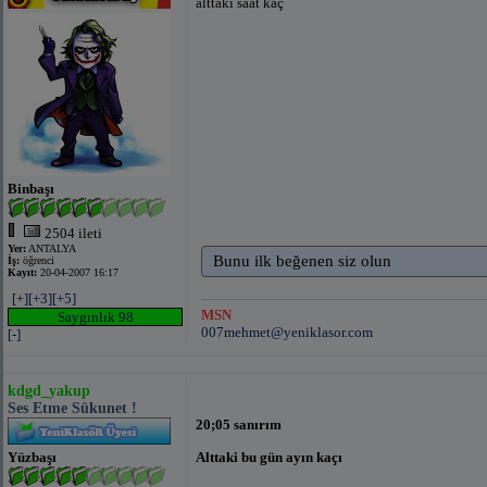
alttaki saat kaç
Binbaşı
2504 ileti
Yer:
ANTALYA
Bunu ilk beğenen siz olun
İş:
öğrenci
Kayıt:
20-04-2007 16:17
[+]
[+3]
[+5]
MSN
Saygınlık 98
007mehmet@yeniklasor.com
[-]
kdgd_yakup
Ses Etme Sükunet !
20;05 sanırım
Yüzbaşı
Alttaki bu gün ayın kaçı