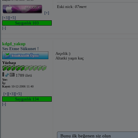
Eski nick:
07mert
[+]
[+3]
[+5]
Saygınlık 103
[-]
kdgd_yakup
Ses Etme Sükunet !
Arçelik:)
Altatki yaşın kaç
Yüzbaşı
1789 ileti
Yer:
İş:
Kayıt:
10-12-2006 11:40
[+]
[+3]
[+5]
Saygınlık 134
[-]
Bunu ilk beğenen siz olun