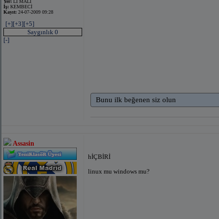
Yer:
Lİ MALI
İş:
KEMBECİ
Kayıt:
24-07-2009 09:28
[+]
[+3]
[+5]
Saygınlık 0
[-]
Bunu ilk beğenen siz olun
Assasin
hİÇBİRİ
linux mu windows mu?