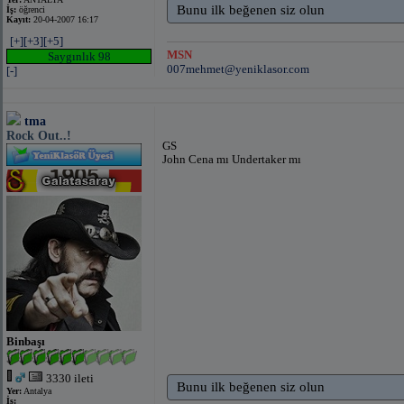
Bunu ilk beğenen siz olun
İş:
öğrenci
Kayıt:
20-04-2007 16:17
[+]
[+3]
[+5]
MSN
Saygınlık 98
007mehmet@yeniklasor.com
[-]
tma
Rock Out..!
GS
John Cena mı Undertaker mı
Binbaşı
3330 ileti
Bunu ilk beğenen siz olun
Yer:
Antalya
İş: