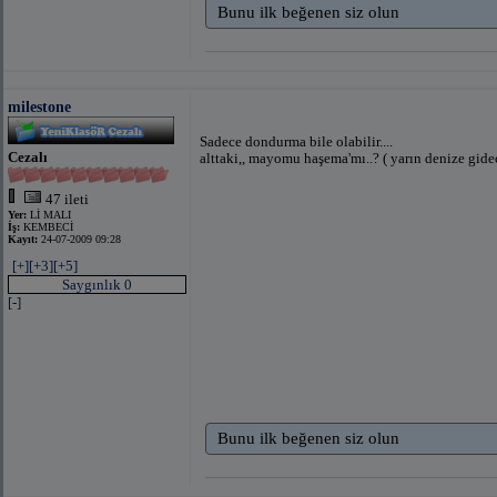
Bunu ilk beğenen siz olun
milestone
Sadece dondurma bile olabilir....
Cezalı
alttaki,, mayomu haşema'mı..? ( yarın denize gide
47 ileti
Yer:
Lİ MALI
İş:
KEMBECİ
Kayıt:
24-07-2009 09:28
[+]
[+3]
[+5]
Saygınlık 0
[-]
Bunu ilk beğenen siz olun