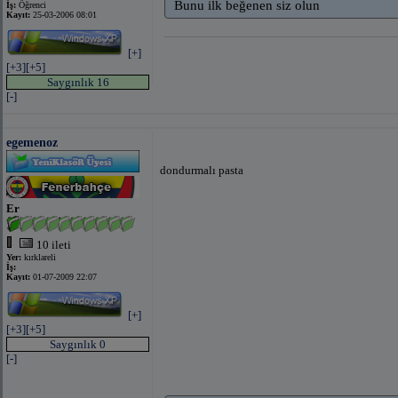
Bunu ilk beğenen siz olun
İş:
Öğrenci
Kayıt:
25-03-2006 08:01
[+]
[+3]
[+5]
Saygınlık 16
[-]
egemenoz
dondurmalı pasta
Er
10 ileti
Yer:
kırklareli
İş:
Kayıt:
01-07-2009 22:07
[+]
[+3]
[+5]
Saygınlık 0
[-]