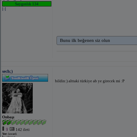
Saygınlık 134
[-]
Bunu ilk beğenen siz olun
sech;)
bildin:) alttaki türkiye ab ye girecek mi :P
Onbaşı
142 ileti
Yer:
kocaeli