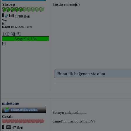
Yüzbaşı
Taç,üye mesajı:)
1789 ileti
Yer:
İş:
Kayıt:
10-12-2006 11:40
[+]
[+3]
[+5]
Saygınlık 134
[-]
Bunu ilk beğenen siz olun
milestone
Soruyu anlamadım....
Cezalı
camel'mi marlboro'mu...???
47 ileti