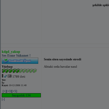
şekilde ışık
kdgd_yakup
Ses Etme Sükunet !
Senin siten sayesinde stresli
Yüzbaşı
Alttaki orda havalar nasıl
1789 ileti
Yer:
İş:
Kayıt:
10-12-2006 11:40
[+]
[+3]
[+5]
Saygınlık 134
[-]