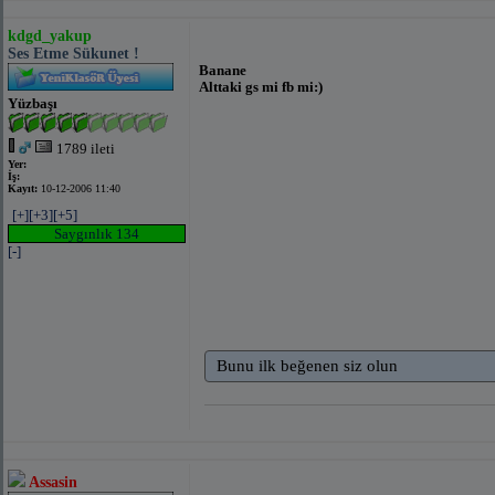
kdgd_yakup
Ses Etme Sükunet !
Banane
Alttaki gs mi fb mi:)
Yüzbaşı
1789 ileti
Yer:
İş:
Kayıt:
10-12-2006 11:40
[+]
[+3]
[+5]
Saygınlık 134
[-]
Bunu ilk beğenen siz olun
Assasin