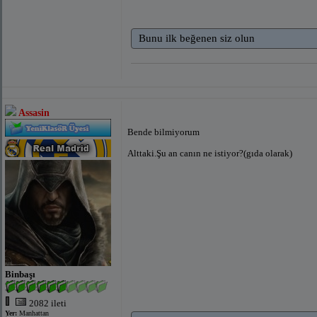
Bunu ilk beğenen siz olun
Assasin
Bende bilmiyorum
Alttaki.Şu an canın ne istiyor?(gıda olarak)
Binbaşı
2082 ileti
Yer:
Manhattan