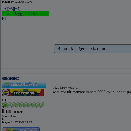
Kayıt:
10-12-2006 11:40
[+]
[+3]
[+5]
Saygınlık 134
[-]
Bunu ilk beğenen siz olun
egemenoz
hiçbirşey yoktur..
wwe raw ultimamate impact 2009 oyununda tuşta
Er
10 ileti
Yer:
kırklareli
İş:
Kayıt:
01-07-2009 22:07