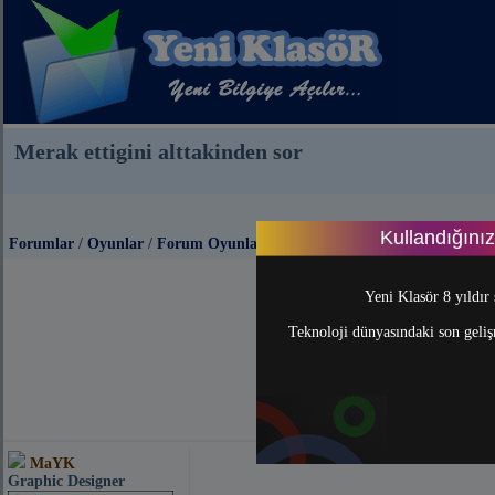
Merak ettigini alttakinden sor
Kullandığını
Forumlar
/
Oyunlar
/
Forum Oyunları
Önceki Sayfa
Yeni Klasör 8 yıldır 
Teknoloji dünyasındaki son gelişm
MaYK
Graphic Designer