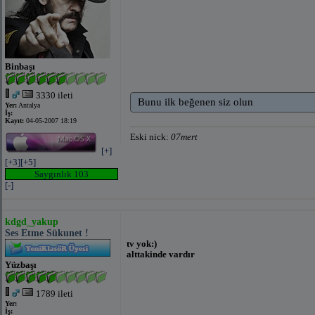
Binbaşı
3330 ileti
Bunu ilk beğenen siz olun
Yer:
Antalya
İş:
Kayıt:
04-05-2007 18:19
Eski nick:
07mert
[+]
[+3]
[+5]
Saygınlık 103
[-]
kdgd_yakup
Ses Etme Sükunet !
tv yok:)
alttakinde vardır
Yüzbaşı
1789 ileti
Yer:
İş: