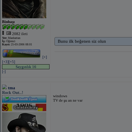
Binbaşı
2082 ileti
Yer:
Manhattan
Bunu ilk beğenen siz olun
İş:
Öğrenci
Kayıt:
25-03-2006 08:01
[+]
[+3]
[+5]
Saygınlık 16
[-]
tma
Rock Out..!
windows
TV de şu an ne var