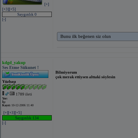
[+]
[+3]
[+5]
Saygınlık 0
[-]
Bunu ilk beğenen siz olun
kdgd_yakup
Ses Etme Sükunet !
Bilmiyorum
çok merak ettiysen alttaki söylesin
Yüzbaşı
1789 ileti
Yer:
İş:
Kayıt:
10-12-2006 11:40
[+]
[+3]
[+5]
Saygınlık 134
[-]