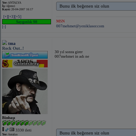
Yer:
ANTALYA
Bunu ilk beğenen siz olun
İş:
öğrenci
Kayıt:
20-04-2007 16:17
[+]
[+3]
[+5]
MSN
Saygınlık 98
007mehmet@yeniklasor.com
[-]
tma
Rock Out..!
30 yıl sonra girer
007mehmet in adı ne
Binbaşı
3330 ileti
Bunu ilk beğenen siz olun
Yer:
Antalya