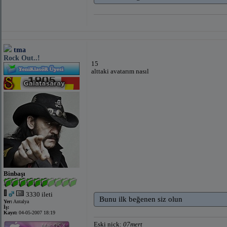
tma
Rock Out..!
15
alttaki avatarım nasıl
Binbaşı
3330 ileti
Bunu ilk beğenen siz olun
Yer:
Antalya
İş:
Kayıt:
04-05-2007 18:19
Eski nick:
07mert