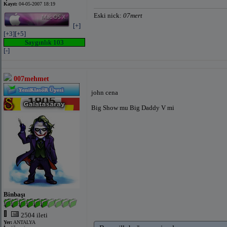
Kayıt:
04-05-2007 18:19
Eski nick:
07mert
[+]
[+3]
[+5]
Saygınlık 103
[-]
007mehmet
john cena
Big Show mu Big Daddy V mi
Binbaşı
2504 ileti
Yer:
ANTALYA