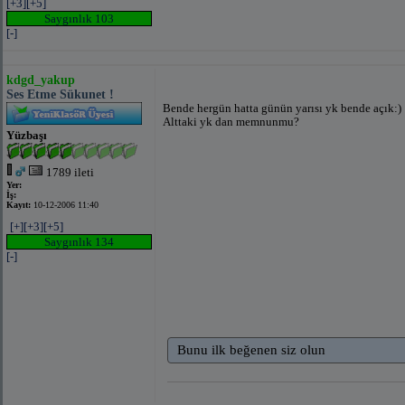
[+3]
[+5]
Saygınlık 103
[-]
kdgd_yakup
Ses Etme Sükunet !
Bende hergün hatta günün yarısı yk bende açık:)
Alttaki yk dan memnunmu?
Yüzbaşı
1789 ileti
Yer:
İş:
Kayıt:
10-12-2006 11:40
[+]
[+3]
[+5]
Saygınlık 134
[-]
Bunu ilk beğenen siz olun