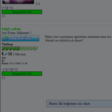
[+]
[+3]
[+5]
Saygınlık 103
[-]
kdgd_yakup
Ses Etme Sükunet !
Daha yine yazmıştım:)gitardan anlamam ama sen 
Alttaki ne sıklıkla yk dasın?
Yüzbaşı
1789 ileti
Yer:
İş:
Kayıt:
10-12-2006 11:40
[+]
[+3]
[+5]
Saygınlık 134
[-]
Bunu ilk beğenen siz olun