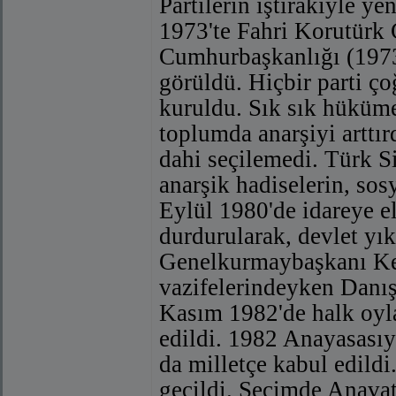
Partilerin iştirakiyle 
1973'te Fahri Korutürk 
Cumhurbaşkanlığı (1973
görüldü. Hiçbir parti ç
kuruldu. Sık sık hüküme
toplumda anarşiyi arttı
dahi seçilemedi. Türk S
anarşik hadiselerin, so
Eylül 1980'de idareye e
durdurularak, devlet yık
Genelkurmaybaşkanı Ke
vazifelerindeyken Danış
Kasım 1982'de halk oyl
edildi. 1982 Anayasası
da milletçe kabul edildi
geçildi. Seçimde Anavat