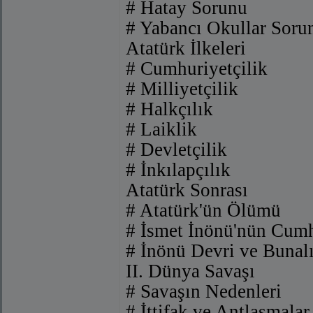
# Hatay Sorunu
# Yabancı Okullar Soru
Atatürk İlkeleri
# Cumhuriyetçilik
# Milliyetçilik
# Halkçılık
# Laiklik
# Devletçilik
# İnkılapçılık
Atatürk Sonrası
# Atatürk'ün Ölümü
# İsmet İnönü'nün Cumh
# İnönü Devri ve Bunalı
II. Dünya Savaşı
# Savaşın Nedenleri
# İttifak ve Antlaşmalar