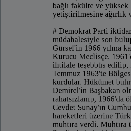
bağlı fakülte ve yüksek
yetiştirilmesine ağırlık v
# Demokrat Parti iktida
müdahalesiyle son bulu
Gürsel'in 1966 yılına 
Kurucu Meclisçe, 1961'd
ihtilale teşebbüs edili
Temmuz 1963'te Bölgesel
kurdular. Hükümet buhra
Demirel'in Başbakan olm
rahatsızlanıp, 1966'da
Cevdet Sunay'ın Cumhur
hareketleri üzerine Tür
muhtıra verdi. Muhtıra 