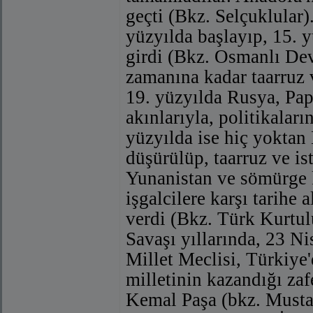
geçti (Bkz. Selçuklular)
yüzyılda başlayıp, 15.
girdi (Bkz. Osmanlı Dev
zamanına kadar taarruz 
19. yüzyılda Rusya, Papa
akınlarıyla, politikaları
yüzyılda ise hiç yoktan
düşürülüp, taarruz ve ist
Yunanistan ve sömürge k
işgalcilere karşı tarihe
verdi (Bkz. Türk Kurtulu
Savaşı yıllarında, 23 N
Millet Meclisi, Türkiye'
milletinin kazandığı z
Kemal Paşa (bkz. Musta