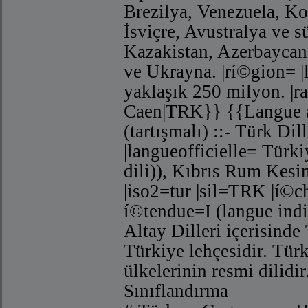
Brezilya, Venezuela, Ko
İsviçre, Avustralya ve s
Kazakistan, Azerbaycan
ve Ukrayna. |rí©gion= |
yaklaşık 250 milyon. |
Caen|TRK}} {{Langue agg
(tartışmalı) ::- Türk Dil
|langueofficielle= Tür
dili)), Kıbrıs Rum Kes
|iso2=tur |sil=TRK |í©ch
í©tendue=I (langue indi
Altay Dilleri içerisind
Türkiye lehçesidir. Tü
ülkelerinin resmi dilid
Sınıflandırma