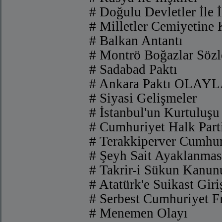
# Doğulu Devletler İle İ
# Milletler Cemiyetine K
# Balkan Antantı
# Montrö Boğazlar Sözl
# Sadabad Paktı
# Ankara Paktı OLAY
# Siyasi Gelişmeler
# İstanbul'un Kurtuluşu
# Cumhuriyet Halk Part
# Terakkiperver Cumhur
# Şeyh Sait Ayaklanmas
# Takrir-i Sükun Kanun
# Atatürk'e Suikast Giri
# Serbest Cumhuriyet Fı
# Menemen Olayı