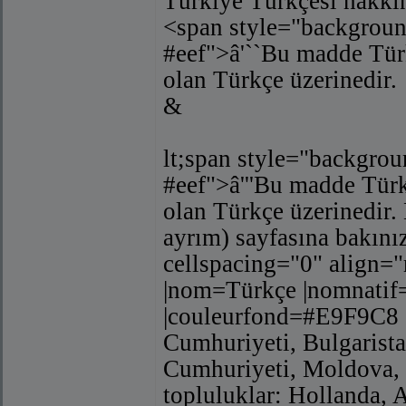
Türkiye Türkçesi hakkın
<span style="background
#eef">â'``Bu madde Tü
olan Türkçe üzerinedir.
&
lt;span style="backgrou
#eef">â'''Bu madde Tür
olan Türkçe üzerinedir.
ayrım) sayfasına bakınız
cellspacing="0" align="
|nom=Türkçe |nomnatif=
|couleurfond=#E9F9C8 |
Cumhuriyeti, Bulgarist
Cumhuriyeti, Moldova, 
topluluklar: Hollanda, 