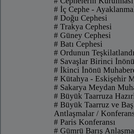
# Cephelerin Kurulması
# İç Cephe - Ayaklanma
# Doğu Cephesi
# Trakya Cephesi
# Güney Cephesi
# Batı Cephesi
# Ordunun Teşkilatlandı
# Savaşlar Birinci İnön
# İkinci İnönü Muhaber
# Kütahya - Eskişehir 
# Sakarya Meydan Muha
# Büyük Taarruza Hazır
# Büyük Taarruz ve Ba
Antlaşmalar / Konferans
# Paris Konferansı
# Gümrü Barış Anlaşma