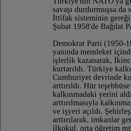
Türkiye'nin NATO'ya gir
savaşı durdurmuşsa da 
İttifak sisteminin gereğ
Şubat 1958'de Bağdat P
Demokrat Parti (1950-1
yanında memleket içind
işlerlik kazanarak, İki
kurtarıldı. Türkiye kal
Cumhuriyet devrinde kuru
arttırıldı. Hür teşebbüs
kalkınmadaki yerini aldı
arttırılmasıyla kalkınma 
ve işyeri açıldı. Şehirl
arttırılarak, imkanlar g
ilkokul, orta öğretim mü