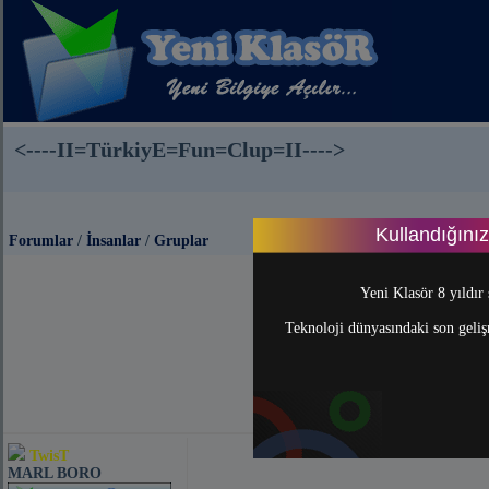
<----II=TürkiyE=Fun=Clup=II---->
Kullandığını
Forumlar
/
İnsanlar
/
Gruplar
Yeni Klasör 8 yıldır 
Teknoloji dünyasındaki son gelişm
TwisT
MARL BORO