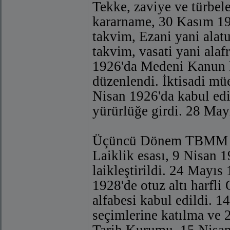
Tekke, zaviye ve türbele
kararname, 30 Kasım 192
takvim, Ezani yani alatu
takvim, vasati yani alaf
1926'da Medeni Kanun k
düzenlendi. İktisadi m
Nisan 1926'da kabul ed
yürürlüğe girdi. 28 May
Üçüncü Dönem TBMM (19
Laiklik esası, 9 Nisan 
laikleştirildi. 24 Mayı
1928'de otuz altı harfli
alfabesi kabul edildi. 
seçimlerine katılma ve 2
Tarih Kurumu, 15 Nisan 