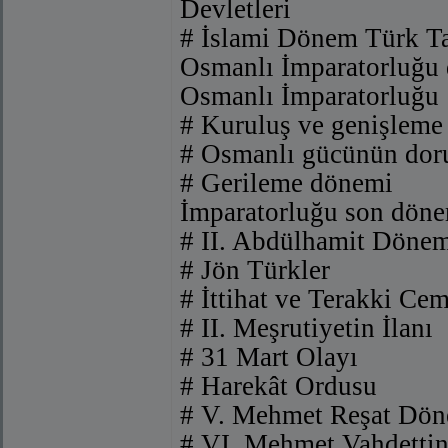
Devletleri
# İslami Dönem Türk Ta
Osmanlı İmparatorluğu
Osmanlı İmparatorluğu
# Kuruluş ve genişleme
# Osmanlı gücünün dor
# Gerileme dönemi
İmparatorluğu son dön
# II. Abdülhamit Döne
# Jön Türkler
# İttihat ve Terakki Cem
# II. Meşrutiyetin İlanı
# 31 Mart Olayı
# Harekât Ordusu
# V. Mehmet Reşat Dö
# VI. Mehmet Vahdetti