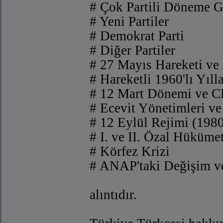
# Çok Partili Döneme G
# Yeni Partiler
# Demokrat Parti
# Diğer Partiler
# 27 Mayıs Hareketi v
# Hareketli 1960'lı Yıl
# 12 Mart Dönemi ve C
# Ecevit Yönetimleri v
# 12 Eylül Rejimi (198
# I. ve II. Özal Hükümet
# Körfez Krizi
# ANAP'taki Değişim v
alıntıdır.