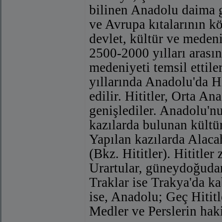
bilinen Anadolu daima g
ve Avrupa kıtalarının k
devlet, kültür ve medeni
2500-2000 yılları aras
medeniyeti temsil ettil
yıllarında Anadolu'da Hi
edilir. Hititler, Orta A
genişlediler. Anadolu'n
kazılarda bulunan kültür
Yapılan kazılarda Alaca
(Bkz. Hititler). Hititle
Urartular, güneydoğudan 
Traklar ise Trakya'da ka
ise, Anadolu; Geç Hititle
Medler ve Perslerin hak