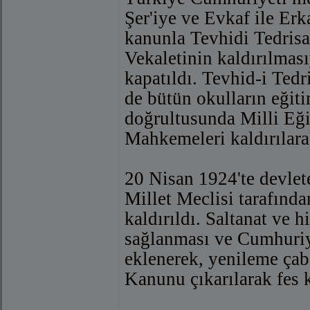
Şer'iye ve Evkaf ile Erk
kanunla Tevhidi Tedrisat
Vekaletinin kaldırılmas
kapatıldı. Tevhid-i Ted
de bütün okulların eğitim
doğrultusunda Milli Eğit
Mahkemeleri kaldırılara
20 Nisan 1924'te devle
Millet Meclisi tarafında
kaldırıldı. Saltanat ve h
sağlanması ve Cumhuriyet
eklenerek, yenileme çab
Kanunu çıkarılarak fes k