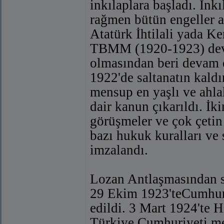
inkılaplara başladı. İnk
rağmen bütün engeller aş
Atatürk İhtilali yada 
TBMM (1920-1923) devr
olmasından beri devam 
1922'de saltanatın kald
mensup en yaşlı ve ahl
dair kanun çıkarıldı. 
görüşmeler ve çok çetin
bazı hukuk kuralları ve
imzalandı.
Lozan Antlaşmasından so
29 Ekim 1923'teCumhuriye
edildi. 3 Mart 1924'te 
Türkiye Cumhuriyeti mem