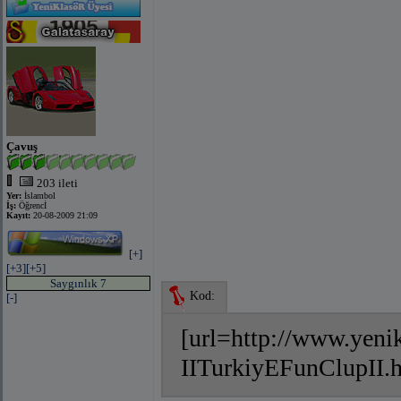
Çavuş
203 ileti
Yer:
İslambol
İş:
Öğrencİ
Kayıt:
20-08-2009 21:09
[+]
[+3]
[+5]
Saygınlık 7
Kod:
[-]
[url=http://www.yeni
IITurkiyEFunClupII.h