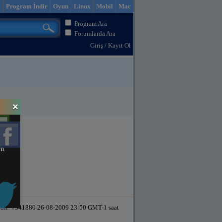
m
Program İndir
Oyun
Linux
Mobil
Mac
Program Ara
Forumlarda Ara
Giriş
/
Kayıt Ol
in.
dir!
#341880 26-08-2009 23:50 GMT-1 saat