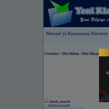
Mecusi'yi Ramazana Hürmet 
Forumlar
/
Dini Bölüm
/
Dini Hikayeler
Te
Quick_man34
-- AdministratoR --