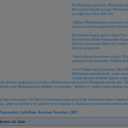
Bir Ramazan günü idi. Müslüman mah
Mecusi'nin küçük çocuğu Müslüman
çocuğun bu halini fark etti:
-Oğlum Müslümanların arasında yeme
onlarca muhterem günlerdir, diyerek
Her faninin başına gelen ölüm O'nu
bulunan bir Allah dostlarından birço
Halbuki hayatında Allah diye ateşe 
ilahiye mugayirdi.
-Nasıl oldu da bu nimete eriştin! Bi
namazını bile kılmadık. Dediklerind
-Evet! Doğru söylüyorsunuz. Ben M
Müslüman mahallesinde, onlar oruç
onların gözleri önünde ekmek yem
bende hürmet ettiğim için Cenabı-ı Allah benim ruhumu bir Müslüman olarak aldı. Ö
 eşhedü enne Muhammeden abdühu ve resuıühu." dedirtti ve ondan sonra ruhumu te
ettiği nokta şudur. Bir Mecusi Ramazan ayına gösterdiği hürmetten dolayı imanın tad
sı, şehevati nefsaniyeyi gemleyen bir mümin ve Ramazan ayına hürmet edenin dur
aşayanlar, Salih Büte, Kayıhan Yayınları, 2007
ğenen siz olun