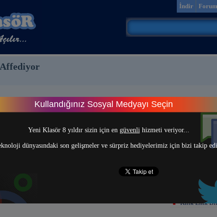
İndir
Foru
Affediyor
Kullandığınız Sosyal Medyayı Seçin
> 1 <
Yeni Klasör 8 yıldır sizin için en
güvenli
hizmeti veriyor...
knoloji dünyasındaki son gelişmeler ve sürpriz hediyelerimiz için bizi takip ed
Kırık Link Bil