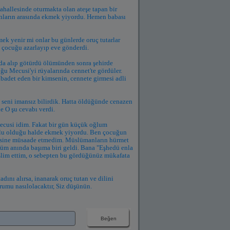
allesinde oturmakta olan ateşe tapan bir
ların arasında ekmek yiyordu. Hemen babası
k yenir mi onlar bu günlerde oruç tutarlar
 çocuğu azarlayıp eve gönderdi.
 da alıp götürdü ölümünden sonra şehirde
ğu Mecusi'yi rüyalarında cennet'te gördüler.
ibadet eden bir kimsenin, cennete girmesi adli
z seni imansız bilirdik. Hatta öldüğünde cenazen
e O şu cevabı verdi.
ecusi idim. Fakat bir gün küçük oğlum
lu olduğu halde ekmek yiyordu. Ben çocuğun
esine müsaade etmedim. Müslümanların hürmet
lüm anında başıma biri geldi. Bana "Eşhedü enla
slim ettim, o sebepten bu gördüğünüz mükafata
ını alırsa, inanarak oruç tutan ve dilini
umu nasılolacaktır, Siz düşünün.