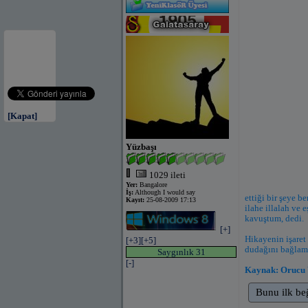
[Kapat]
Yüzbaşı
1029 ileti
Yer:
Bangalore
İş:
Although I would say
ettiği bir şeye 
Kayıt:
25-08-2009 17:13
ilahe illalah ve
kavuştum, dedi.
[+]
Hikayenin işaret 
[+3]
[+5]
dudağını bağlama
Saygınlık 31
[-]
Kaynak: Orucu Y
Bunu ilk be