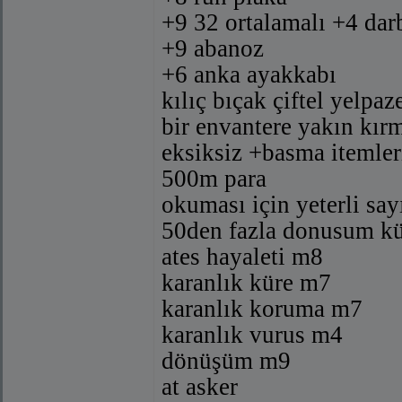
+9 32 ortalamalı +4 dar
+9 abanoz
+6 anka ayakkabı
kılıç bıçak çiftel yelpa
bir envantere yakın kır
eksiksiz +basma itemler
500m para
okuması için yeterli say
50den fazla donusum kür
ates hayaleti m8
karanlık küre m7
karanlık koruma m7
karanlık vurus m4
dönüşüm m9
at asker