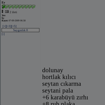
Er
2 ileti
Yer:
İş:
Kayıt:
07-09-2009 06:58
[+]
[+3]
[+5]
Saygınlık 0
[-]
dolunay
hortlak kılıcı
seytan cıkarma
seytani pala
+6 karabüyü zırhı
+8 ruh plaka