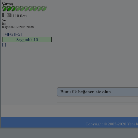
Çavuş
110 ileti
Yer:
İş:
Kayıt:
07-12-2011 20:38
[+]
[+3]
[+5]
Saygınlık 16
[-]
Bunu ilk beğenen siz olun
Copyright © 2005-2020 Yeni Kla