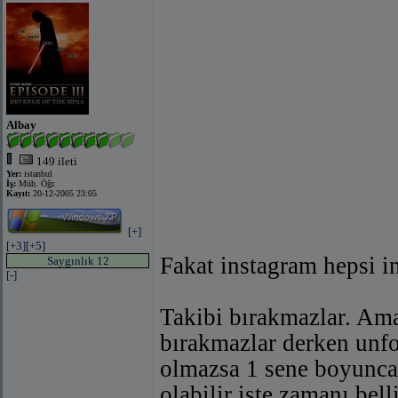
Albay
149 ileti
Yer:
istanbul
İş:
Müh. Öğr.
Kayıt:
20-12-2005 23:05
[+]
[+3]
[+5]
Fakat instagram hepsi in
Saygınlık 12
[-]
Takibi bırakmazlar. Ama 
bırakmazlar derken unf
olmazsa 1 sene boyunca
olabilir işte zamanı bell