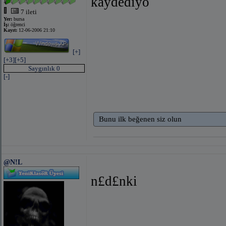
kaydediyo
7 ileti
Yer:
bursa
İş:
öğrenci
Kayıt:
12-06-2006 21:10
[+]
[+3]
[+5]
Saygınlık 0
[-]
Bunu ilk beğenen siz olun
@N!L
n£d£nki