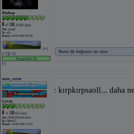
Binbaşı
2100 ileti
Yer:
izmiR
İş:
zZz
Kayıt:
19-03-2006 09:50
[+]
Bunu ilk beğenen siz olun
[+3]
[+5]
Saygınlık 34
[-]
miss_ceren
: kırpkırpsaoll... daha ne
Çavuş
63 ileti
Yer:
TRBZNluinFethye
İş:
ÖğrenCi
Kayıt:
14-06-2006 14:26