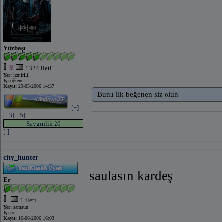
Yüzbaşı
1324 ileti
Yer:
izmirLi.
İş:
öğrenci
Kayıt:
29-05-2006 14:37
Bunu ilk beğenen siz olun
[+]
[+3]
[+5]
Saygınlık 20
[-]
city_hunter
saulasın kardeş
Er
1 ileti
Yer:
samsun
İş:
pc
Kayıt:
16-06-2006 16:03