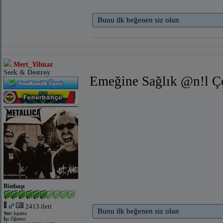
Bunu ilk beğenen siz olun
Mert_Yilmaz
Seek & Destroy
Emeğine Sağlık @n!l Ç
Binbaşı
2413 ileti
Bunu ilk beğenen siz olun
Yer:
Isparta
İş:
Öğrenci