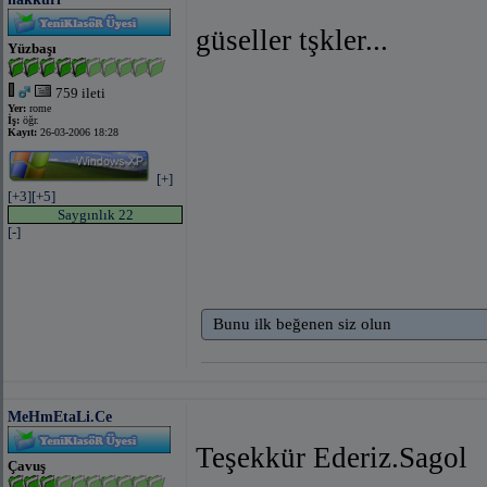
güseller tşkler...
Yüzbaşı
759 ileti
Yer:
rome
İş:
öğr.
Kayıt:
26-03-2006 18:28
[+]
[+3]
[+5]
Saygınlık 22
[-]
Bunu ilk beğenen siz olun
MeHmEtaLi.Ce
Teşekkür Ederiz.Sagol
Çavuş