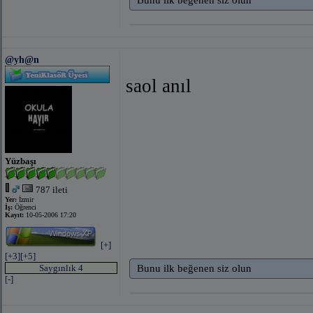
@yh@n
saol anıl
Yüzbaşı
787 ileti
Yer:
İzmir
İş:
Öğrenci
Kayıt:
10-05-2006 17:20
[+]
[+3]
[+5]
Saygınlık 4
Bunu ilk beğenen siz olun
[-]