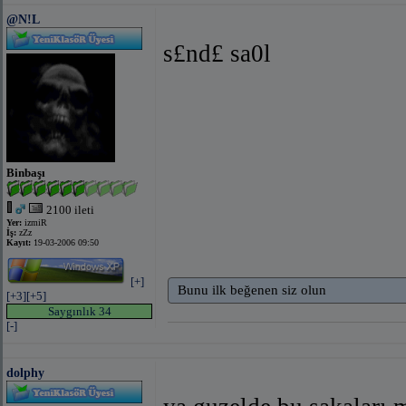
@N!L
s£nd£ sa0l
Binbaşı
2100 ileti
Yer:
izmiR
İş:
zZz
Kayıt:
19-03-2006 09:50
[+]
Bunu ilk beğenen siz olun
[+3]
[+5]
Saygınlık 34
[-]
dolphy