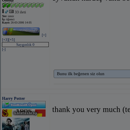
Onbaşı
33 ileti
Yer:
izmir
İş:
öğrenci
Kayıt:
26-03-2006 14:05
[+]
[+3]
[+5]
Saygınlık 0
[-]
Bunu ilk beğenen siz olun
Harry Potter
thank you very much (t