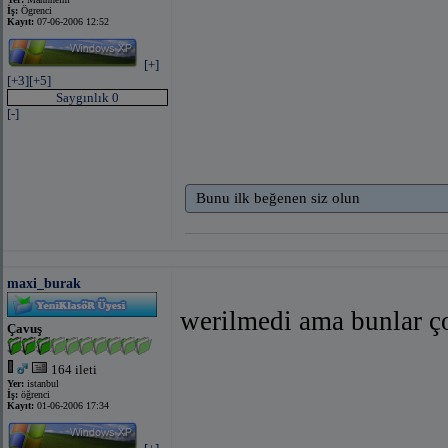
İş:
Ögrenci
Kayıt:
07-06-2006 12:52
[+]
[+3]
[+5]
Saygınlık 0
[-]
Bunu ilk beğenen siz olun
maxi_burak
werilmedi ama bunlar ço
Çavuş
164 ileti
Yer:
istanbul
İş:
öğrenci
Kayıt:
01-06-2006 17:34