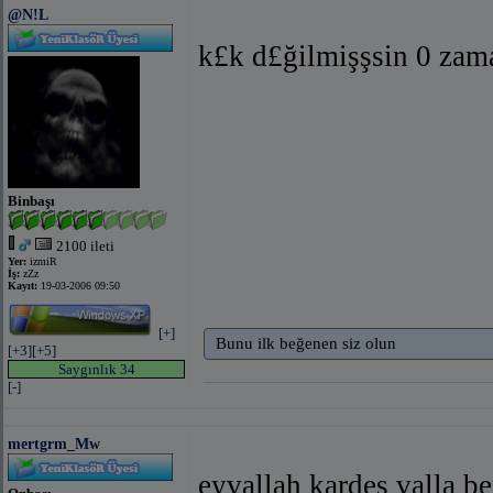
@N!L
k£k d£ğilmişşsin 0 za
Binbaşı
2100 ileti
Yer:
izmiR
İş:
zZz
Kayıt:
19-03-2006 09:50
[+]
Bunu ilk beğenen siz olun
[+3]
[+5]
Saygınlık 34
[-]
mertgrm_Mw
eyvallah kardeş valla b