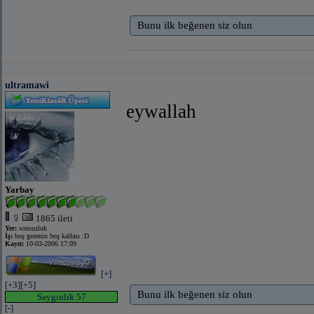
Bunu ilk beğenen siz olun
ultramawi
eywallah
Yarbay
1865 ileti
Yer:
sonsuzluk
İş:
boş gezenin boş kalfası :D
Kayıt:
10-03-2006 17:09
[+]
[+3]
[+5]
Bunu ilk beğenen siz olun
Saygınlık 57
[-]