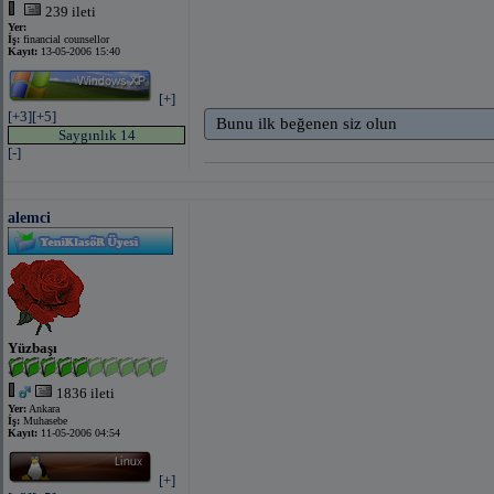
239 ileti
Yer:
İş:
financial counsellor
Kayıt:
13-05-2006 15:40
[+]
[+3]
[+5]
Bunu ilk beğenen siz olun
Saygınlık 14
[-]
alemci
Yüzbaşı
1836 ileti
Yer:
Ankara
İş:
Muhasebe
Kayıt:
11-05-2006 04:54
[+]