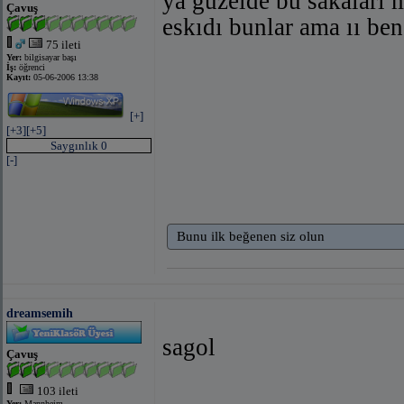
ya guzelde bu sakaları m
Çavuş
eskıdı bunlar ama ıı be
75 ileti
Yer:
bilgisayar başı
İş:
öğrenci
Kayıt:
05-06-2006 13:38
[+]
[+3]
[+5]
Saygınlık 0
[-]
Bunu ilk beğenen siz olun
dreamsemih
sagol
Çavuş
103 ileti
Yer:
Mannheim