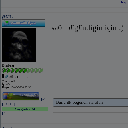
Rap'
@N!L
sa0l b£g£ndigin için :)
Binbaşı
2100 ileti
Yer:
izmiR
İş:
zZz
Kayıt:
19-03-2006 09:50
[+]
Bunu ilk beğenen siz olun
[+3]
[+5]
Saygınlık 34
[-]