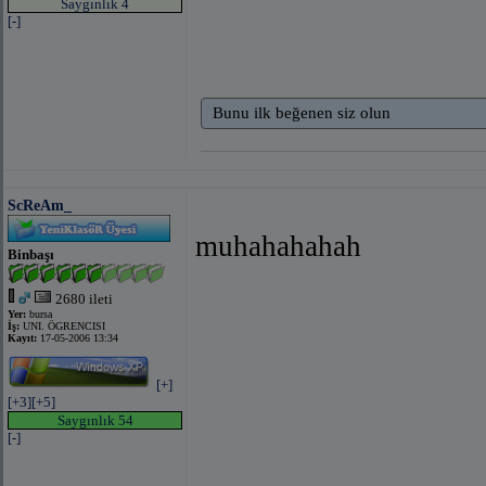
Saygınlık 4
[-]
Bunu ilk beğenen siz olun
ScReAm_
muhahahahah
Binbaşı
2680 ileti
Yer:
bursa
İş:
UNI. ÖGRENCISI
Kayıt:
17-05-2006 13:34
[+]
[+3]
[+5]
Saygınlık 54
[-]