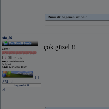
Bunu ilk beğenen siz olun
eda_56
çok güzel !!!
Cezalı
17 ileti
Yer:
pc nerde ben o da
İş:
ögreci ...
Kayıt:
12-06-2006 16:50
[+]
[+3]
[+5]
Saygınlık 0
[-]