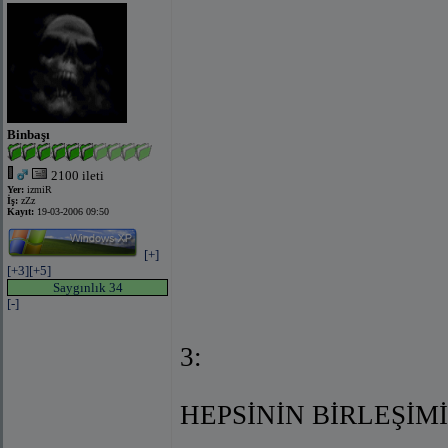
Binbaşı
2100 ileti
Yer:
izmiR
İş:
zZz
Kayıt:
19-03-2006 09:50
[+]
[+3]
[+5]
Saygınlık 34
[-]
3:
HEPSİNİN BİRLEŞİMİ