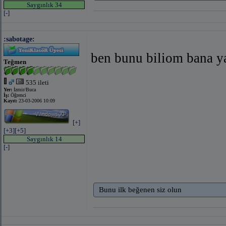
Saygınlık 34
[-]
:sabotage:
ben bunu biliom bana y
Teğmen
535 ileti
Yer:
İzmir/Buca
İş:
Öğrenci
Kayıt:
23-03-2006 10:09
[+]
[+3]
[+5]
Saygınlık 14
[-]
Bunu ilk beğenen siz olun