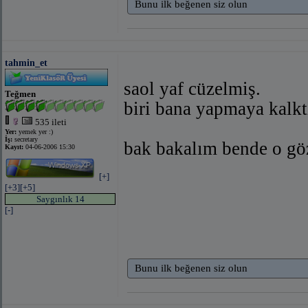
Bunu ilk beğenen siz olun
tahmin_et
saol yaf cüzelmiş.
Teğmen
biri bana yapmaya kal
535 ileti
Yer:
yemek yer :)
İş:
secretary
bak bakalım bende o g
Kayıt:
04-06-2006 15:30
[+]
[+3]
[+5]
Saygınlık 14
[-]
Bunu ilk beğenen siz olun