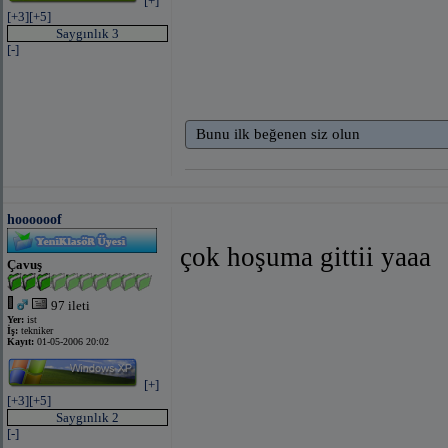
[+]
[+3]
[+5]
Saygınlık 3
[-]
Bunu ilk beğenen siz olun
hoooooof
çok hoşuma gittii yaaa
Çavuş
97 ileti
Yer:
ist
İş:
tekniker
Kayıt:
01-05-2006 20:02
[+]
[+3]
[+5]
Saygınlık 2
[-]