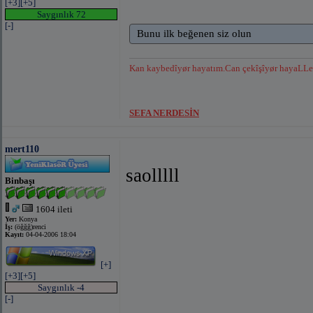
[+3]
[+5]
Saygınlık 72
[-]
Bunu ilk beğenen siz olun
Kan kaybedîyør hayatım.Can çekîşîyør hayaLLe
SEFA NERDESİN
mert110
saolllll
Binbaşı
1604 ileti
Yer:
Konya
İş:
(öğğğ)renci
Kayıt:
04-04-2006 18:04
[+]
[+3]
[+5]
Saygınlık -4
[-]