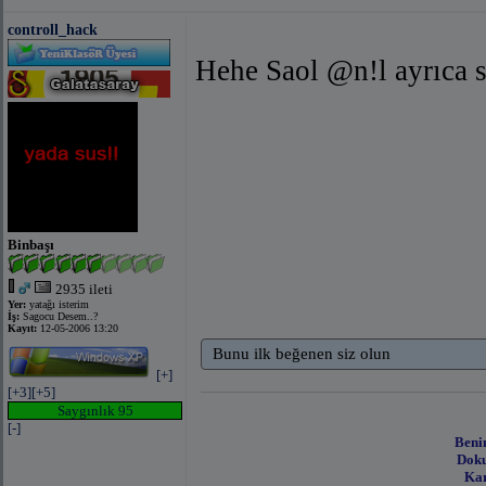
controll_hack
Hehe Saol @n!l ayrıca 
Binbaşı
2935 ileti
Yer:
yatağı isterim
İş:
Sagocu Desem..?
Kayıt:
12-05-2006 13:20
Bunu ilk beğenen siz olun
[+]
[+3]
[+5]
Saygınlık 95
[-]
Beni
Doku
Kar