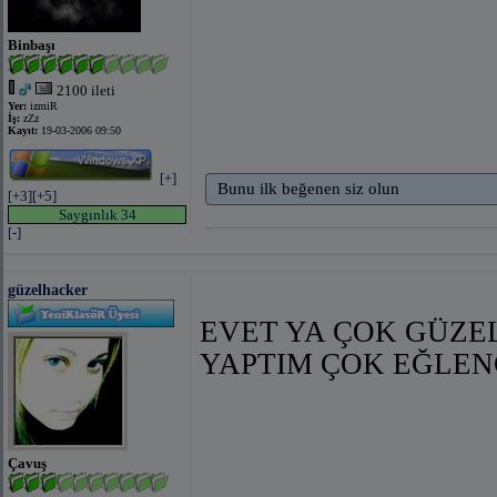
Binbaşı
2100 ileti
Yer:
izmiR
İş:
zZz
Kayıt:
19-03-2006 09:50
[+]
Bunu ilk beğenen siz olun
[+3]
[+5]
Saygınlık 34
[-]
güzelhacker
EVET YA ÇOK GÜZEL
YAPTIM ÇOK EĞLE
Çavuş