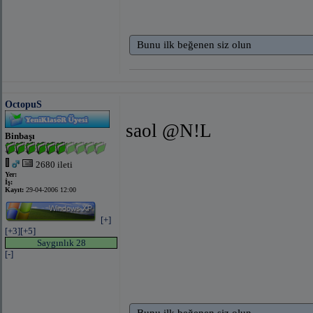
Bunu ilk beğenen siz olun
OctopuS
saol @N!L
Binbaşı
2680 ileti
Yer:
İş:
Kayıt:
29-04-2006 12:00
[+]
[+3]
[+5]
Saygınlık 28
[-]
Bunu ilk beğenen siz olun