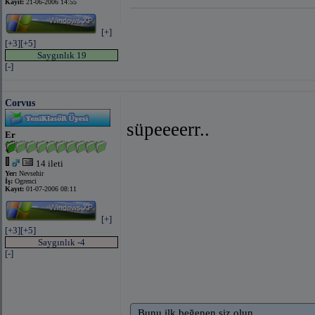
Kayıt:
21-06-2006 14:55
[+]
[+3]
[+5]
Saygınlık 19
[-]
Corvus
süpeeeerr..
Er
14 ileti
Yer:
Nevsehir
İş:
Ogrenci
Kayıt:
01-07-2006 08:11
[+]
[+3]
[+5]
Saygınlık -4
[-]
Bunu ilk beğenen siz olun