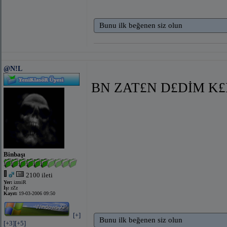
Bunu ilk beğenen siz olun
@N!L
BN ZAT£N D£DİM K£
Binbaşı
2100 ileti
Yer:
izmiR
İş:
zZz
Kayıt:
19-03-2006 09:50
[+]
Bunu ilk beğenen siz olun
[+3]
[+5]