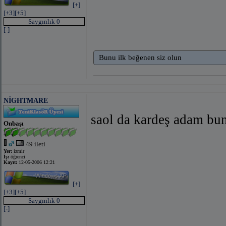
[+]
[+3]
[+5]
Saygınlık 0
[-]
Bunu ilk beğenen siz olun
NİGHTMARE
saol da kardeş adam 
Onbaşı
49 ileti
Yer:
izmir
İş:
öğrenci
Kayıt:
12-05-2006 12:21
[+]
[+3]
[+5]
Saygınlık 0
[-]