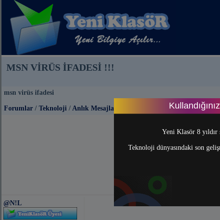
MSN VİRÜS İFADESİ !!!
msn virüs ifadesi
Kullandığını
Forumlar
/
Teknoloji
/
Anlık Mesajlaşma (Messenger)
Yeni Klasör 8 yıldır 
Teknoloji dünyasındaki son gelişm
@N!L