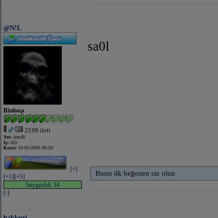
@N!L
sa0l
Binbaşı
2100 ileti
Yer:
izmiR
İş:
zZz
Kayıt:
19-03-2006 09:50
[+]
Bunu ilk beğenen siz olun
[+3]
[+5]
Saygınlık 34
[-]
hakkuri