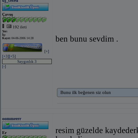
dj_cetesi
Çavuş
192 ileti
Yer:
İş:
ben bunu sevdim .
Kayıt:
04-06-2006 14:28
[+]
[+3]
[+5]
Saygınlık 3
[-]
Bunu ilk beğenen siz olun
oommeerr
resim güzelde kaydeder
Er