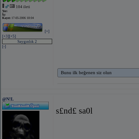
104 ileti
Yer:
İş:
Kayıt:
17-05-2006 18:04
[+]
[+3]
[+5]
Saygınlık 2
[-]
Bunu ilk beğenen siz olun
@N!L
s£nd£ sa0l