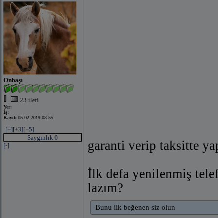
Onbaşı
23 ileti
Yer:
İş:
Kayıt:
05-02-2019 08:55
[+]
[+3]
[+5]
Saygınlık 0
garanti verip taksitte y
[-]
İlk defa yenilenmiş tele
lazım?
Bunu ilk beğenen siz olun