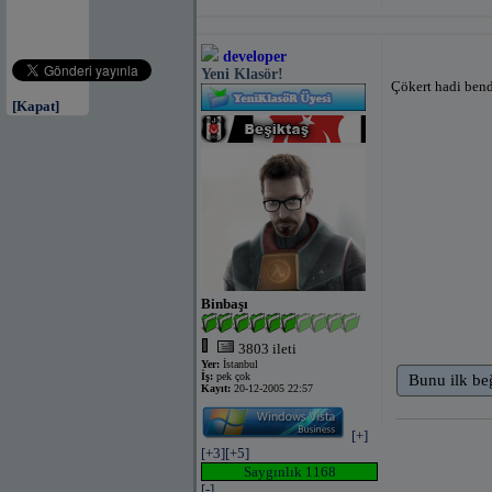
developer
Yeni Klasör!
Çökert hadi bend
[Kapat]
Binbaşı
3803 ileti
Yer:
İstanbul
İş:
pek çok
Bunu ilk be
Kayıt:
20-12-2005 22:57
[+]
[+3]
[+5]
Saygınlık 1168
[-]