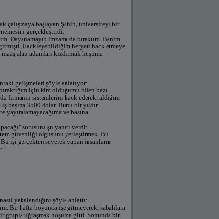
arak çalışmaya başlayan Şahin, üniversiteyi bir
enemesini gerçekleştirdi:
aldım. Dayanamayıp imzamı da bıraktım. Benim
gitmişti. Hackleyebildiğim heryeri hack etmeye
ra maaş alan adamları kızdırmak hoşuma
nraki gelişmeleri şöyle anlatıyor:
 bıraktığım için kim olduğumu bilen bazı
yıda firmanın sistemlerini hack ederek, aldığım
 iş başına 3500 dolar. Bunu bir yıldır
nette yayımlamayacağıma ve basına
pacağı" sorusuna şu yanıtı verdi:
stem güvenliği olgusunu yerleştirmek. Bu
 Bu işi gerçekten severek yapan insanların
r."
nasıl yakalandığını şöyle anlattı:
ım. Bir hafta boyunca işe gitmeyerek, sabahlara
ir grupla uğraşmak hoşuma gitti. Sonunda bir