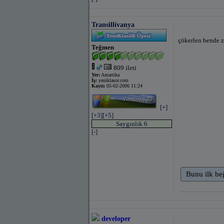
Transillivanya
çökerlen bende z
Teğmen
809 ileti
Yer:
Antartika
İş:
yeniklasor.com
Kayıt:
05-02-2006 11:24
[+]
[+3]
[+5]
Saygınlık 6
[-]
Bunu ilk be
developer