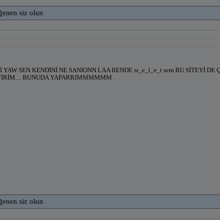
ğenen siz olun
Zİ YAW SEN KENDİNİ NE SANIONN LAA BENDE w_e_l_e_t sem BU SİTEYİ DE 
TİRİM.... BUNUDA YAPARRIMMMMMM .
ğenen siz olun