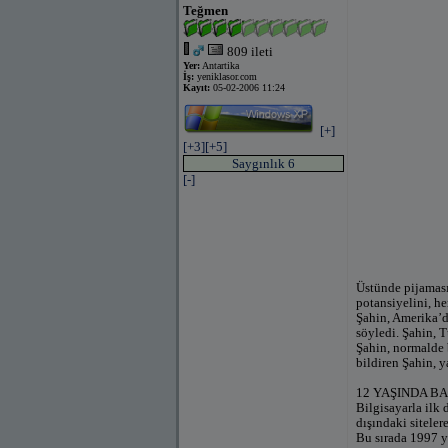
Teğmen
809 ileti
Yer:
Antartika
İş:
yeniklasor.com
Kayıt:
05-02-2006 11:24
[+]
[+3]
[+5]
Saygınlık 6
[-]
Üstünde pijaması
potansiyelini, he
Şahin, Amerika’d
söyledi. Şahin, T
Şahin, normalde 
bildiren Şahin, y
12 YAŞINDA B
Bilgisayarla ilk 
dışındaki sitele
Bu sırada 1997 y