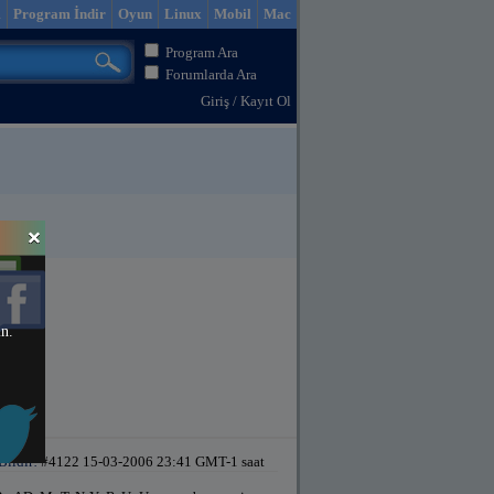
m
Program İndir
Oyun
Linux
Mobil
Mac
Program Ara
Forumlarda Ara
Giriş
/
Kayıt Ol
in.
Bildir!
#4122 15-03-2006 23:41 GMT-1 saat