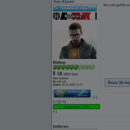
Yeni Klasör!
Ses yok galiba y
Binbaşı
3803 ileti
Yer:
İstanbul
İş:
pek çok
Bunu ilk be
Kayıt:
20-12-2005 22:57
[+]
[+3]
[+5]
Saygınlık 1168
[-]
bedavacı