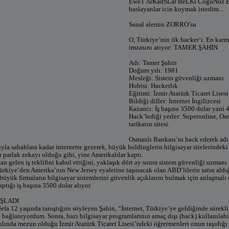
EweT ArKadSLar BeLKi CoguNuz B
baslayanlar icin koymak istedim...
Sanal alemin ZORRO’su
O, Türkiye’nin ilk hacker’ı. En karm
imzasını atıyor: TAMER ŞAHİN
Adı: Tamer Şahin
Doğum yılı: 1981
Mesleği: Sistem güvenliği uzmanı
Hobisi: Hackerlık
Eğitimi: İzmir Atatürk Ticaret Lise
Bildiği diller: İnternet İngilizcesi
Kazancı: İş başına 3500 dolar yani 
Hack’lediği yerler: Superonline, Os
tarikatın sitesi.
Osmanlı Bankası’nı hack ederek adı
yla sabahlara kadar internette gezerek, büyük holdinglerin bilgisayar sitelerindeki
r parlak zekayı olduğu gibi, yine Amerikalılar kaptı.
an gelen iş teklifini kabul ettiğini, yaklaşık dört ay sonra sistem güvenliği uzman
ürkiye’den Amerika’nın New Jersey eyaletine taşınacak olan ABD’lilerin satın aldığı
büyük firmaların bilgisayar sistemlerini güvenlik açıklarını bulmak için anlaşmalı 
aptığı iş başına 3500 dolar alıyor.
AŞLADI
defa 12 yaşında tanıştığını söyleyen Şahin, “İnternet, Türkiye’ye geldiğinde sürekl
re bağlanıyordum. Sonra, bazı bilgisayar programlarının amaç dışı (hack) kullanıla
ılında mezun olduğu İzmir Atatürk Ticaret Lisesi’ndeki öğretmenleri onun taşıdığı p