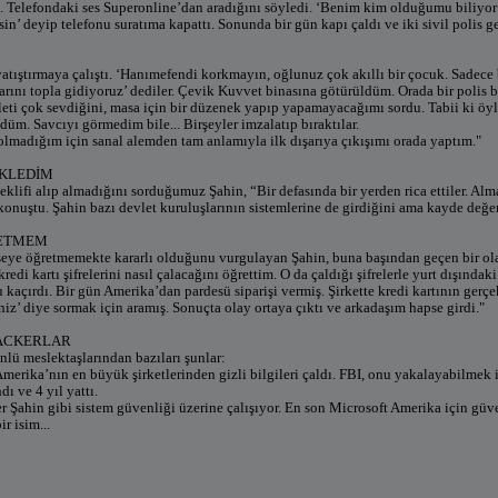
ı. Telefondaki ses Superonline’dan aradığını söyledi. ‘Benim kim olduğumu biliyor
in’ deyip telefonu suratıma kapattı. Sonunda bir gün kapı çaldı ve iki sivil polis ge
yatıştırmaya çalıştı. ‘Hanımefendi korkmayın, oğlunuz çok akıllı bir çocuk. Sadece 
arını topla gidiyoruz’ dediler. Çevik Kuvvet binasına götürüldüm. Orada bir polis b
uleti çok sevdiğini, masa için bir düzenek yapıp yapamayacağımı sordu. Tabii ki ö
düm. Savcıyı görmedim bile... Birşeyler imzalatıp bıraktılar.
 olmadığım için sanal alemden tam anlamıyla ilk dışarıya çıkışımı orada yaptım."
CKLEDİM
teklifi alıp almadığını sorduğumuz Şahin, “Bir defasında bir yerden rica ettiler. Alma
konuştu. Şahin bazı devlet kuruluşlarının sistemlerine de girdiğini ama kayde değer
RETMEM
seye öğretmemekte kararlı olduğunu vurgulayan Şahin, buna başından geçen bir o
redi kartı şifrelerini nasıl çalacağını öğrettim. O da çaldığı şifrelerle yurt dışındaki
u kaçırdı. Bir gün Amerika’dan pardesü siparişi vermiş. Şirkette kredi kartının ger
niz’ diye sormak için aramış. Sonuçta olay ortaya çıktı ve arkadaşım hapse girdi."
ACKERLAR
nlü meslektaşlarından bazıları şunlar:
merika’nın en büyük şirketlerinden gizli bilgileri çaldı. FBI, onu yakalayabilmek 
ı ve 4 yıl yattı.
 Şahin gibi sistem güvenliği üzerine çalışıyor. En son Microsoft Amerika için güven
r isim...