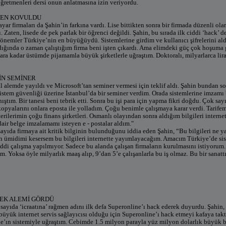
öğretmenleri dersi onun anlatmasına izin veriyordu.
EN KOVULDU
ayar firmaları da Şahin’in farkına vardı. Lise bittikten sonra bir firmada düzenli ol
 Zaten, lisede de pek parlak bir öğrenci değildi. Şahin, bu sırada ilk ciddi ‘hack’ d
önemler Türkiye’nin en büyüğüydü. Sistemlerine girdim ve kullanıcı şifrelerini 
dığında o zaman çalıştığım firma beni işten çıkardı. Ama elimdeki güç çok hoşuma 
ara kadar üstümde pijamamla büyük şirketlerle uğraştım. Doktoralı, milyarlarca li
İN SEMİNER
l alemde yayıldı ve Microsoft’tan seminer vermesi için teklif aldı. Şahin bundan so
sistem güvenliği üzerine İstanbul’da bir seminer verdim. Orada sistemlerine imzamı
ıştım. Bir tanesi beni tebrik etti. Sonra bu işi para için yapma fikri doğdu. Çok sa
 kopyalarını onlara eposta ile yolladım. Çoğu benimle çalışmaya karar verdi. Tarifem
rilerimin çoğu finans şirketleri. Osmanlı olayından sonra aldığım bilgileri inter
ir belge imzalamamı isteyen e - postalar aldım."
ayıda firmaya ait kritik bilginin bulunduğunu iddia eden Şahin, “Bu bilgileri ne ya
n ümidimi kesersem bu bilgileri internette yayımlayacağım. Amacım Türkiye’de si
iddi çalışma yapılmıyor. Sadece bu alanda çalışan firmaların kurulmasını istiyorum.
m. Yoksa öyle milyarlık maaş alıp, 9’dan 5’e çalışanlarla bu iş olmaz. Bu bir sanattı
ÇEK ALEMİ GÖRDÜ
ayıda ‘icraatına’ rağmen adını ilk defa Superonline’ı hack ederek duyurdu. Şahin, 
büyük internet servis sağlayıcısı olduğu için Superonline’ı hack etmeyi kafaya takt
e’ın sistemiyle uğraştım. Cebimde 1.5 milyon parayla yüz milyon dolarlık büyük b