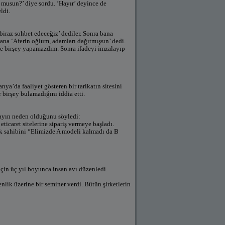
 musun?’ diye sordu. ‘Hayır’ deyince de
ldi.
biraz sohbet edeceğiz’ dediler. Sonra bana
ana ‘Aferin oğlum, adamları dağıtmışsın’ dedi.
yle birşey yapamazdım. Sonra ifadeyi imzalayıp
nya’da faaliyet gösteren bir tarikatın sitesini
 birşey bulamadığını iddia etti.
layın neden olduğunu söyledi:
 eticaret sitelerine sipariş vermeye başladı.
çek sahibini “Elimizde A modeli kalmadı da B
için üç yıl boyunca insan avı düzenledi.
lik üzerine bir seminer verdi. Bütün şirketlerin