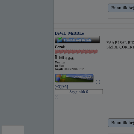
Bunu ilk be
DeViL_MiDDLe
YAA Bİ SAL Bİ
Cezalı
SİZİDE ÇÖKER
4 ileti
Yer:
rize
İş:
Yoq
Kayıt:
20-03-2006 19:25
[+]
[+3]
[+5]
Saygınlık 0
[-]
Bunu ilk be