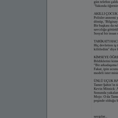
gün telefon çald
‘Yakında öğrenirs
AKILLI ÇOCUK
Polisler annemi 
dönüp, ‘Bilgisay
Bir başkası da r
savcılığa götürül
Sosyal bir insan
TARİKAT'I HA
Hiç devletten iş 
kilitledim" diye 
KİMSEYE ÖĞ
Bildiklerini kim
“Bir arkadaşıma k
Fakat, ipin ucun
modeli ister misi
ÜNLÜ UÇUK H
Tamer Şahin’in ü
Kevin Mitnick: A
Sonunda yakaland
Mojo: O da Tamer
peşinde olduğu bi
saygılar...