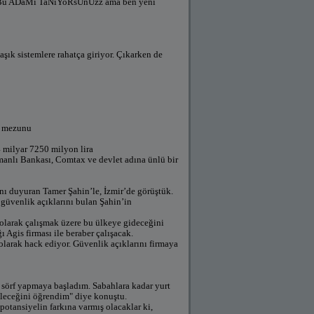
u ADaMı TaNıYoRsUnUzz ama ben yeni
aşık sistemlere rahatça giriyor. Çıkarken de
si mezunu
4 milyar 7250 milyon lira
manlı Bankası, Comtax ve devlet adına ünlü bir
nı duyuran Tamer Şahin’le, İzmir’de görüştük.
 güvenlik açıklarını bulan Şahin’in
ı olarak çalışmak üzere bu ülkeye gideceğini
 Agis firması ile beraber çalışacak.
olarak hack ediyor. Güvenlik açıklarını firmaya
i sörf yapmaya başladım. Sabahlara kadar yurt
bileceğini öğrendim" diye konuştu.
otansiyelin farkına varmış olacaklar ki,