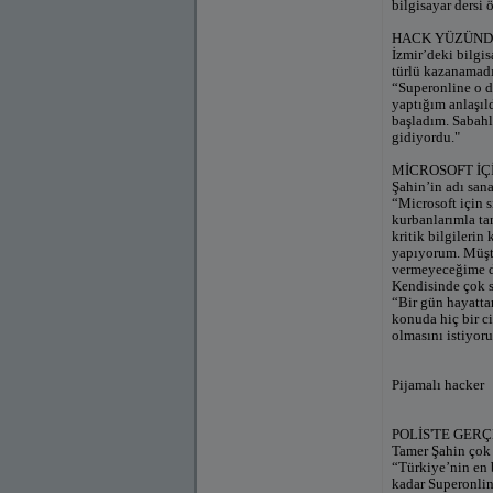
bilgisayar dersi 
HACK YÜZÜND
İzmir’deki bilgis
türlü kazanamadı.
“Superonline o d
yaptığım anlaşıl
başladım. Sabahl
gidiyordu."
MİCROSOFT İÇ
Şahin’in adı sana
“Microsoft için 
kurbanlarımla tan
kritik bilgilerin
yapıyorum. Müşte
vermeyeceğime da
Kendisinde çok s
“Bir gün hayatta
konuda hiç bir c
olmasını istiyoru
Pijamalı hacker
POLİS'TE GER
Tamer Şahin çok s
“Türkiye’nin en 
kadar Superonlin