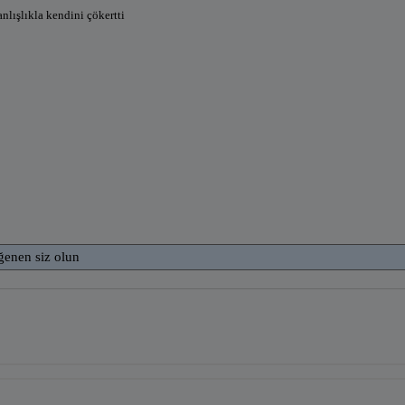
anlışlıkla kendini çökertti
ğenen siz olun