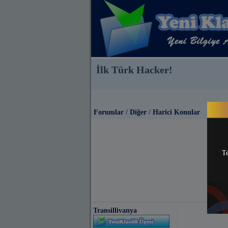
İlk Türk Hacker!
Forumlar
/
Diğer
/
Harici Konular
Te
Transillivanya