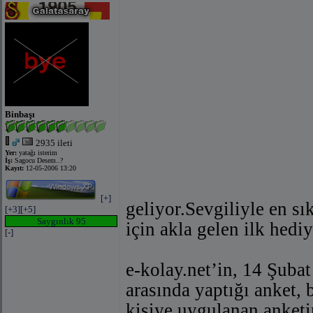
Binbaşı
2935 ileti
Yer:
yatağı isterim
İş:
Sagocu Desem..?
Kayıt:
12-05-2006 13:20
[+]
geliyor.Sevgiliyle en sı
[+3]
[+5]
Saygınlık 95
için akla gelen ilk hedi
[-]
e-kolay.net’in, 14 Şubat
arasında yaptığı anket, 
kişiye uygulanan anketi