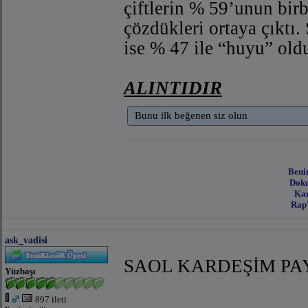
çiftlerin % 59’unun birbi
çözdükleri ortaya çıktı.
ise % 47 ile “huyu” old
ALINTIDIR
Bunu ilk beğenen siz olun
Beni
Doku
Kar
Rap'
ask_vadisi
SAOL KARDEŞİM PAY
Yüzbaşı
897 ileti