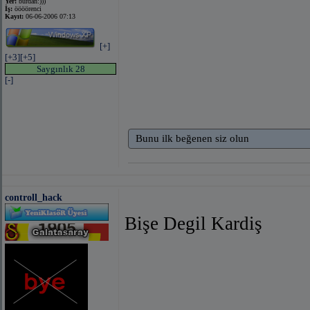
Yer:
burdan:)))
İş:
öööörenci
Kayıt:
06-06-2006 07:13
[+]
[+3]
[+5]
Saygınlık 28
[-]
Bunu ilk beğenen siz olun
controll_hack
Bişe Degil Kardiş