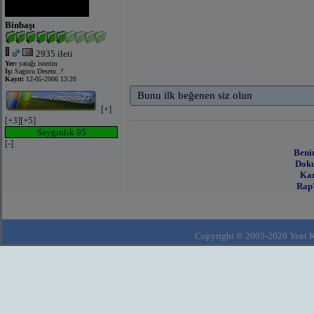
Binbaşı
2935 ileti
Yer:
yatağı isterim
İş:
Sagocu Desem..?
Kayıt:
12-05-2006 13:20
Bunu ilk beğenen siz olun
[+]
[+3]
[+5]
Saygınlık 95
[-]
Beni
Doku
Kar
Rap'
Copyright © 2005-2020 Yeni Kla