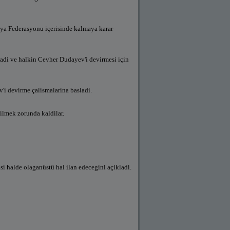
usya Federasyonu içerisinde kalmaya karar
adi ve halkin Cevher Dudayev'i devirmesi için
'i devirme çalismalarina basladi.
kilmek zorunda kaldilar.
si halde olaganüstü hal ilan edecegini açikladi.