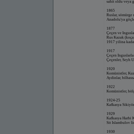
sahit oldu veya 
1865
Ruslar, sömürge 
Anadolu'ya göçler
1877
Çeçen ve Inguslar
Rus Kazak (koçak/
1917 yilina kadar
1917
Çeçen Inguslarla 
Çeçenler, Seyh U
1920
Komünistler, Kuz
Aydinlar, bilhass
1922
Komünistler, bölg
1924-25
Kafkasya Sikiyön
1929
Kafkasya Harbi K
Sit Islambulov li
1930