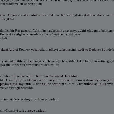
rini reddetmeleri ile son buldu.
vher Dudayev taraftarlarinin silah birakmasi için verdigi süreyi 48 saat daha uzatt
ni açikladi.
erilen bir Rus general, Yeltsin'in hareketinin anayasaya aykiri oldugunu belirterek,
onseyi yaptigi açiklamada, verilen süreyi cumartesi gece
teledi.
Bakani Andrei Kozirev, yabancilarin ülkeyi terketmesini istedi ve Dudayev'i bir def
e yarisindan itibaren Grozni'yi bombalamaya basladilar. Fakat kara harekâtina geçi
sya'nin ikinci bir adim atmasini beklediler.
ellikle sivil yerlesim birimlerini bombalayarak 16 kisinin
du. Grozni'ye yönelik hava saldirilari yine devam etti. Grozni disinda yogun çarp
ropavlovskaya köyünün Ruslarin eline geçtigini bildirdi. Cumhurbaskanligi Sarayina 
aziye düstügü belirtildi.
zni'nin merkezine dogru ilerlemeye basladi.
hir Grozni'yi terk etmeye basladi.