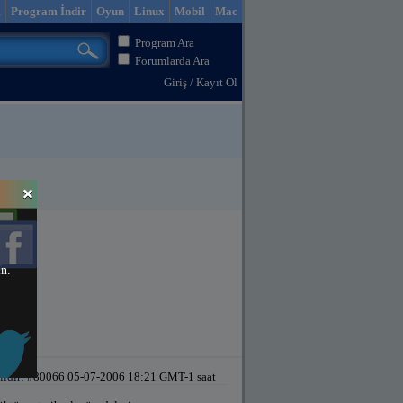
m
Program İndir
Oyun
Linux
Mobil
Mac
Program Ara
Forumlarda Ara
Giriş
/
Kayıt Ol
in.
ildir!
#80066 05-07-2006 18:21 GMT-1 saat