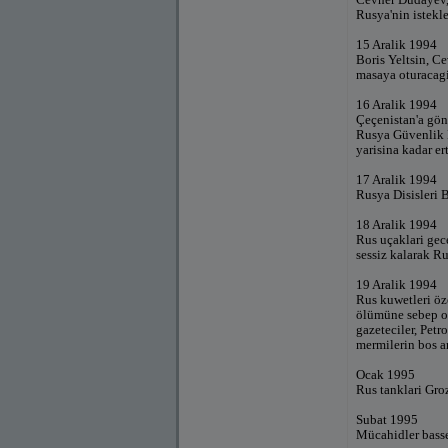
Rusya'nin istekle
15 Aralik 1994
Boris Yeltsin, Ce
masaya oturacagi
16 Aralik 1994
Çeçenistan'a gönd
Rusya Güvenlik K
yarisina kadar er
17 Aralik 1994
Rusya Disisleri 
18 Aralik 1994
Rus uçaklari gec
sessiz kalarak Ru
19 Aralik 1994
Rus kuwetleri öz
ölümüne sebep ol
gazeteciler, Pet
mermilerin bos ar
Ocak 1995
Rus tanklari Gro
Subat 1995
Mücahidler basse