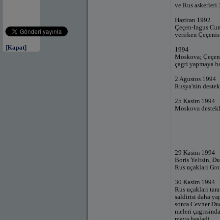
ve Rus askerleri
Haziran 1992
Çeçen-Ingus Cumh
verirken Çeçenis
[Kapat]
1994
Moskova; Çeçenis
çagri yapmaya ba
2 Agustos 1994
Rusya'nin destek
25 Kasim 1994
Moskova destekli 
29 Kasim 1994
Boris Yeltsin, Du
Rus uçaklari Gro
30 Kasim 1994
Rus uçaklari tara
saldirisi daha ya
sonra Cevher Dud
meleri çagrisind
maya basladi.