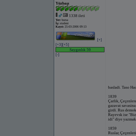
Yüzbaşı
1338 ileti
Yer:
bursa
İş:
student
Kayıt:
25-03-2006 09:13
[+]
[+3]
[+5]
Saygınlık 59
[-]
basladi. Taso Hac
1839
Çarlik, Çeçenler
gazavat savasina,
girdi. Rus demok
Rayevsk ise "Biz
idi" diye yazmak
1859
Ruslar, Çeçenler