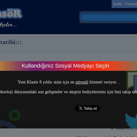
İndir
Foru
tarihi:::
Kullandığınız Sosyal Medyayı Seçin
> 1 <
Yeni Klasör 8 yıldır sizin için en
güvenli
hizmeti veriyor...
knoloji dünyasındaki son gelişmeler ve sürpriz hediyelerimiz için bizi takip ed
Kırık Link B