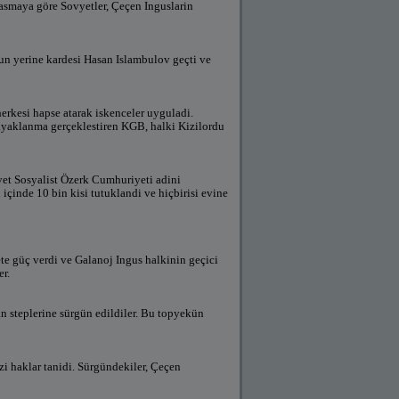
asmaya göre Sovyetler, Çeçen Inguslarin
'un yerine kardesi Hasan Islambulov geçti ve
rkesi hapse atarak iskenceler uyguladi.
r ayaklanma gerçeklestiren KGB, halki Kizilordu
et Sosyalist Özerk Cumhuriyeti adini
 içinde 10 bin kisi tutuklandi ve hiçbirisi evine
ete güç verdi ve Galanoj Ingus halkinin geçici
er.
an steplerine sürgün edildiler. Bu topyekün
zi haklar tanidi. Sürgündekiler, Çeçen