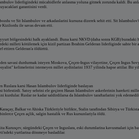
slambulov liderligindeki mücahidlerle anlasma yoluna gitmek zorunda kaldi. Bu anl
uyacaklari garantisini verdi.
ozdu ve Sit Islambulov ve arkadaslarini kursuna dizerek sehit etti. Sit Islambulov
 Kizilordu ile savas devam etti.
yurt bölgesindeki halk ayaklandi. Buna karsi NKVD (daha sonra KGB) buradaki he
erdeki milleti kötülemek için kizil partizan Ibrahim Gelderan liderliginde sahte bi
f ettiren Gelderan'a öldürttü.
eden savasi durdurmak isteyen Moskova, Çeçen-Ingus vilayetine, Çeçen Ingus Sovy
syalist" kelimelerini istemeyen millet aydinlarini 1937 yilinda hapse attilar. Bir yil
den Ruslara karsi Hasan Islambulov liderliginde baslayan
 birlestirdi. Satoy sehrini ele geçiren Hasan Islambulov askerlerinin hareketi mill
i kurdular. Ruslar ne kadar saldirdilarsa da Islambulov taraftarlarini yok edemedil
Karaçay, Balkar ve Ahiska Türkleriyle birlikte, Stalin tarafindan Sibirya ve Türkist
binlerce Çeçen açlik, salgin hastalik ve Rus kursunlariyla öldü.
kita Kurusçev, sürgündeki Çeçen ve Inguslara, eski durumlarina kavusmalari için ba
i'ndeki yurtlarina dönmeye basladilar.