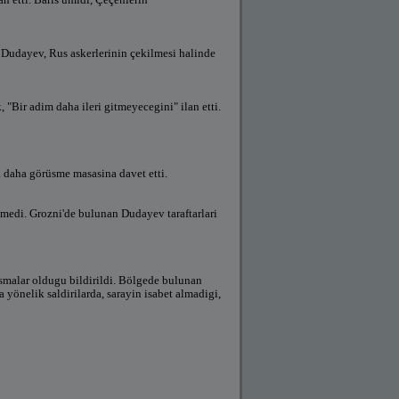
i. Dudayev, Rus askerlerinin çekilmesi halinde
 "Bir adim daha ileri gitmeyecegini" ilan etti.
a daha görüsme masasina davet etti.
lmedi. Grozni'de bulunan Dudayev taraftarlari
ismalar oldugu bildirildi. Bölgede bulunan
yönelik saldirilarda, sarayin isabet almadigi,