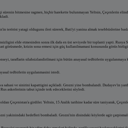
gi sürenin bitmesine ragmen, hiçbir harekette bulunmayan Yeltsin, Çeçenlerin elinde
kladi.
'in terörist yatagi oldugunu ileri sürerek, Bati'yi yanina almak tesebbüslerine basl
sizligini elde etmesinden sonra ilk dafa en üst seviyede bir toplanti yapti. Rusy
ari görüsmede, krizin sona ermesi için güç kullanilmamasi konusunda görüs birligin
seyi, taraflarin silahsizlandirilmasi için bütün anayasal tedbirlerin uygulanmaya 
ayasal tedbirlerin uygulanmasini istedi.
a sahasi ve sinirini kapattigini açikladi. Grozni yine bombalandi. Dudayev'in yardi
 Rus askerlerinin tabut içinde terk edeceklerini söyledi.
koldan Çeçenistan'a girdiler. Yeltsin, 15 Aralik tarihine kadar süre taniyarak, Çeçenle
ozni yakinindaki hedefleri bombaladi. Grozni'nin disindaki köylerde agir çarpisma
usya'yi uyararak bir adim daha atmalari halinde, gerilla savasi baslatacaklarini il