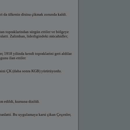
ari da ülkenin disina çikmak zorunda kaldi.
atan topraklarindan sürgün ettiler ve bölgeye
slatti. Zalimhan, liderligindeki mücahidler;
, 1918 yilinda kendi topraklarini geri aldilar.
unu ilan ettiler.
 basini ÇK (daha sonra KGB) yürütüyordu.
 edildi, kursuna dizildi.
baslatti. Bu uygulamaya karsi çikan Çeçenler,