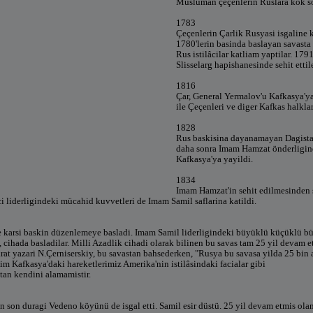
Müslüman çeçenlerin Ruslara kök sö
1783
Çeçenlerin Çarlik Rusyasi isgaline k
1780'lerin basinda baslayan savasta
Rus istilâcilar katliam yaptilar. 17
Slisselarg hapishanesinde sehit ettil
1816
Çar, General Yermalov'u Kafkasya'y
ile Çeçenleri ve diger Kafkas halklar
1828
Rus baskisina dayanamayan Dagis
daha sonra Imam Hamzat önderligind
Kafkasya'ya yayildi.
1834
Imam Hamzat'in sehit edilmesinden
i liderligindeki mücahid kuvvetleri de Imam Samil saflarina katildi.
e karsi baskin düzenlemeye basladi. Imam Samil liderligindeki büyüklü küçüklü b
 cihada basladilar. Milli Azadlik cihadi olarak bilinen bu savas tam 25 yil devam e
rat yazari N.Çerniserskiy, bu savastan bahsederken, "Rusya bu savasa yilda 25 bin 
im Kafkasya'daki hareketlerimiz Amerika'nin istilâsindaki facialar gibi
tan kendini alamamistir.
in son duragi Vedeno köyünü de isgal etti. Samil esir düstü. 25 yil devam etmis ola