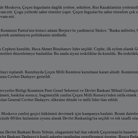
nde Moskova, Çeçen Inguslarin daglik yerlere, sehirlere, Rus Kazaklarinin yerlestiri
am etti. Çogu yerlerde sahte törenler yapti. Çeçen Inguslar bu sahte törenlere çok s
evam etti.
 Komünist Partisi'nin birinci adami Brejnev'in yardimcisi Süslov, "Baska milletler, S
iyerek asimilasyon politikasini sürdürdü.
 Cephesi kuruldu. Hoca Ahmet Bisultanov lider seçildi. Cephe, ilk eylem olarak G
sterileri düzenlemeye basladilar. Bu arada siyasi teskilâtlar da kuruldu. Bu teskilâtl
tayi toplandi. Kurultayda Çeçen Milli Komitesi kurulmasi karari alindi. Komiteni
asina Cevher Dudayev getirildi.
ovyetler Birligi Komünist Parti Genel Sekreteri ve Devlet Baskani Mihail Gorbaço
meti, baskilar sonucu; bagimsizlik yanlisi Çeçen Milli Konseyi'nden istifa etmek
 olan General Cevher Dudayev, ülkesine döndü ve milli lider ilan edildi.
Moskova yanlisi geçici hükümeti devirmek için kampanya baslatti. Resmi dairele
zde 80'den fazlasinin oyunu alarak Devlet Baskanligi'na seçildi ve tek tarafli olar
u Devlet Baskani Boris Yeltsin, olaganüstü hal ilan ederek Çeçenistan'in bassehri 
let Baskani Dudayev'e bagli askerler tarafindan engellenmesi üzerine, Rusya Parl