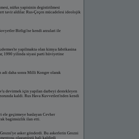
lmesi, nüfus yapisinin degistirilmesi
ert tavir aldilar. Rus-Çeçen mücadelesi ideolojik
ovyetler Birligi'ne kendi arzulari ile
udermes'te yapilmakta olan kimya fabrikasina
ar, 1990 yilinda siyasi parti hüviyetine
n adi daha sonra Milli Kongre olarak
v'u devirmek için yapilan darbeyi destekleyen
 zorunda kaldi. Rus Hava Kuvvetleri'nden kendi
ri ele geçirmeye baslayan Cevher
ak bagimsizlik ilan etti.
Grozni'ye asker gönderdi. Bu askerlerin Grozni
amentosu olaganüstü hali kaldirdi