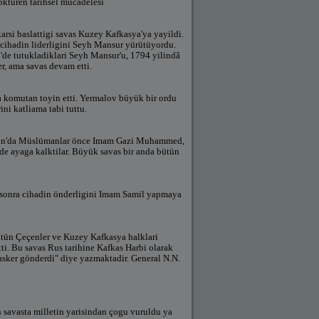
ktüren tarihsel mücadelesi
arsi baslattigi savas Kuzey Kafkasya'ya yayildi.
 cihadin liderligini Seyh Mansur yürütüyordu.
91'de tutukladiklari Seyh Mansur'u, 1794 yilindâ
er, ama savas devam etti.
a komutan toyin etti. Yermalov büyük bir ordu
ini katliama tabi tuttu.
tan'da Müslümanlar önce Imam Gazi Muhammed,
e ayaga kalktilar. Büyük savas bir anda bütün
 sonra cihadin önderligini Imam Samil yapmaya
ütün Çeçenler ve Kuzey Kafkasya halklari
tti. Bu savas Rus tarihine Kafkas Harbi olarak
asker gönderdi" diye yazmaktadir. General N.N.
n savasta milletin yarisindan çogu vuruldu ya