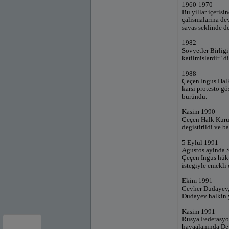
1960-1970
Bu yillar içerisi
çalismalarina dev
savas seklinde d
1982
Sovyetler Birligi
katilmislardir" d
1988
Çeçen Ingus Halk
karsi protesto gö
büründü.
Kasim 1990
Çeçen Halk Kurul
degistirildi ve b
5 Eylül 1991
Agustos ayinda S
Çeçen Ingus hükü
istegiyle emekli
Ekim 1991
Cevher Dudayev, 
Dudayev halkin yü
Kasim 1991
Rusya Federasyon
havaalaninda Dev