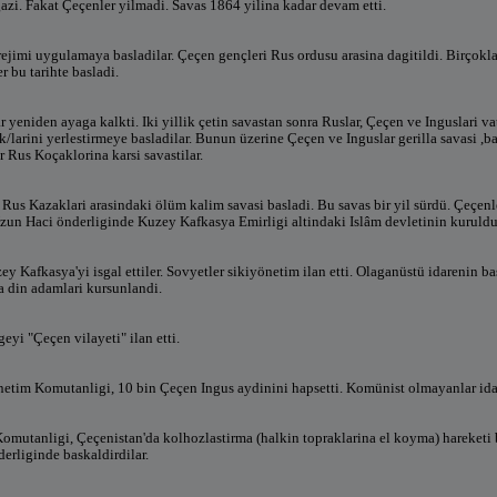
gazi. Fakat Çeçenler yilmadi. Savas 1864 yilina kadar devam etti.
rejimi uygulamaya basladilar. Çeçen gençleri Rus ordusu arasina dagitildi. Birçokl
 bu tarihte basladi.
 yeniden ayaga kalkti. Iki yillik çetin savastan sonra Ruslar, Çeçen ve Inguslari v
larini yerlestirmeye basladilar. Bunun üzerine Çeçen ve Inguslar gerilla savasi ,ba
 Rus Koçaklorina karsi savastilar.
Rus Kazaklari arasindaki ölüm kalim savasi basladi. Bu savas bir yil sürdü. Çeçenler
zun Haci önderliginde Kuzey Kafkasya Emirligi altindaki Islâm devletinin kuruldug
ey Kafkasya'yi isgal ettiler. Sovyetler sikiyönetim ilan etti. Olaganüstü idarenin
a din adamlari kursunlandi.
eyi "Çeçen vilayeti" ilan etti.
etim Komutanligi, 10 bin Çeçen Ingus aydinini hapsetti. Komünist olmayanlar idam
omutanligi, Çeçenistan'da kolhozlastirma (halkin topraklarina el koyma) hareketi 
derliginde baskaldirdilar.