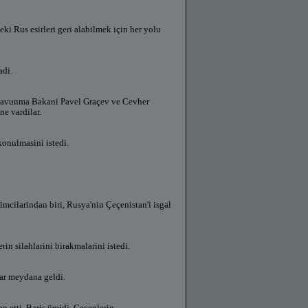
ki Rus esirleri geri alabilmek için her yolu
adi.
a Savunma Bakani Pavel Graçev ve Cevher
e vardilar.
konulmasini istedi.
mcilarindan biri, Rusya'nin Çeçenistan'i isgal
rin silahlarini birakmalarini istedi.
lar meydana geldi.
an etti. Baris ümidi, Çeçenlerin