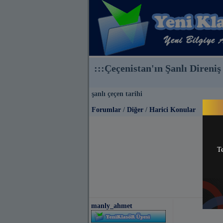
:::Çeçenistan'ın Şanlı Direniş 
şanlı çeçen tarihi
Forumlar
/
Diğer
/
Harici Konular
Te
manly_ahmet