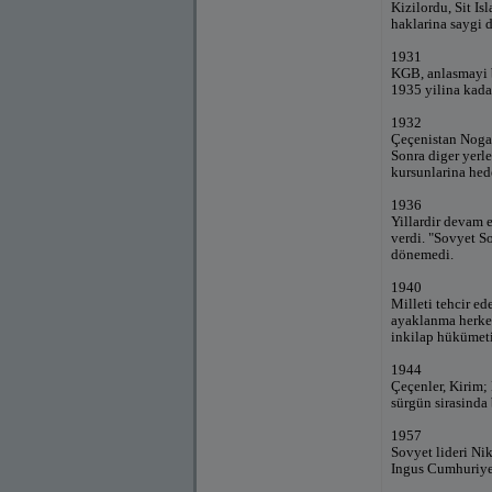
Kizilordu, Sit I
haklarina saygi d
1931
KGB, anlasmayi b
1935 yilina kadar
1932
Çeçenistan Nogay
Sonra diger yerl
kursunlarina hede
1936
Yillardir devam 
verdi. "Sovyet So
dönemedi.
1940
Milleti tehcir e
ayaklanma herkesi
inkilap hükümetin
1944
Çeçenler, Kirim; 
sürgün sirasinda 
1957
Sovyet lideri Ni
Ingus Cumhuriyet