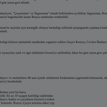
 3 gün sonra geri döndü.
uriyeti, "Çeçenistan" ve 'Ingusistan" olarak birbirinden ayrildilar. Ingusistan, R
tan'in bagimsizlik karari Rusya tarafindan reddedildi.
tan'in suçlular için karargâh olmaya basladigi seklinde propaganda yapmaya basl
sladi.
ledigi bilinen muhalefet tarafindan organize edilen Geçici Konsey, Cevher Dudayev
isyancilar, tank ve agir silahlarla Grozni'ye saldirdilar, fakat bir gün sonra geri çe
dayev ve muhalefete 48 saat içinde silahlarini birakmalari çagrisinda bulunarak, ak
zni'yi bombaladi.
findan yeni bir hava
pildi. En az 10 uçagin katildigi saldiridan
ayev, kadin ve çocuklara Grozni'yi terket-
a bulundu. Rusya, Çeçen sinirina asker yig-