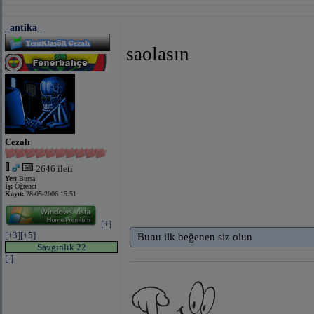
_antika_
saolasın
Cezalı
2646 ileti
Yer:
Bursa
İş:
Öğrenci
Kayıt:
28-05-2006 15:51
[+]
[+3]
[+5]
Bunu ilk beğenen siz olun
Saygınlık 22
[-]