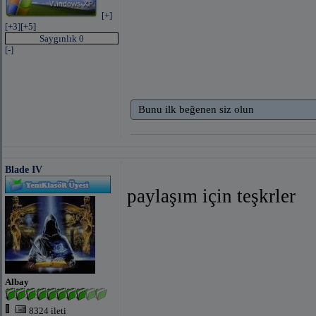
[+]
[+3]
[+5]
Saygınlık 0
[-]
Bunu ilk beğenen siz olun
Blade IV
paylaşım için teşkrler
Albay
8324 ileti