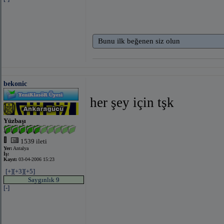
Bunu ilk beğenen siz olun
bekonic
her şey için tşk
Yüzbaşı
1539 ileti
Yer:
Antalya
İş:
Kayıt:
03-04-2006 15:23
[+]
[+3]
[+5]
Saygınlık 9
[-]