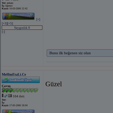
Yer:
ankara
İş:
öğrenci
Kayıt:
16-03-2006 12:42
[+]
[+3]
[+5]
Saygınlık 0
[-]
Bunu ilk beğenen siz olun
MeHmEtaLi.Ce
Güzel
Çavuş
104 ileti
Yer:
İş:
Kayıt:
17-05-2006 18:04