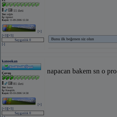
11 ileti
Yer:
niğde
İş:
ögrenci
Kayıt:
11-09-2006 15:50
bağlantıyı 
[+]
[+3]
[+5]
Bunu ilk beğenen siz olun
Saygınlık 0
[-]
kanookan
napacan bakem sn o pro
Çavuş
81 ileti
Yer:
bursa
İş:
Kasaplık.
Kayıt:
03-10-2006 14:58
[+]
[+3]
[+5]
Saygınlık 0