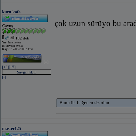
kuru kafa
çok uzun sürüyo bu ar
Çavuş
182 ileti
Yer:
İnternetten
İş:
hayalet avcısı
Kayıt:
17-03-2006 14:59
[+]
[+3]
[+5]
Saygınlık 1
[-]
Bunu ilk beğenen siz olun
master125