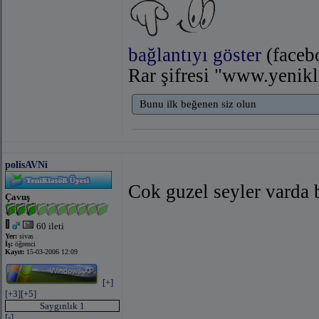
bağlantıyı göster
(faceb
Rar şifresi "www.yenikl
Bunu ilk beğenen siz olun
polisAVNi
Cok guzel seyler varda 
Çavuş
60 ileti
Yer:
sivas
İş:
öğrenci
Kayıt:
15-03-2006 12:09
[+]
[+3]
[+5]
Saygınlık 1
[-]