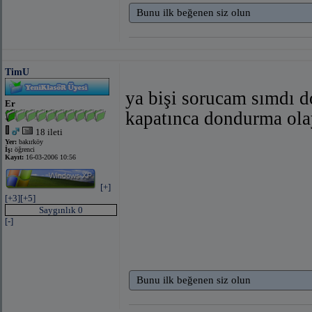
Bunu ilk beğenen siz olun
TimU
ya bişi sorucam sımdı
Er
kapatınca dondurma ola
18 ileti
Yer:
bakırköy
İş:
öğrenci
Kayıt:
16-03-2006 10:56
[+]
[+3]
[+5]
Saygınlık 0
[-]
Bunu ilk beğenen siz olun