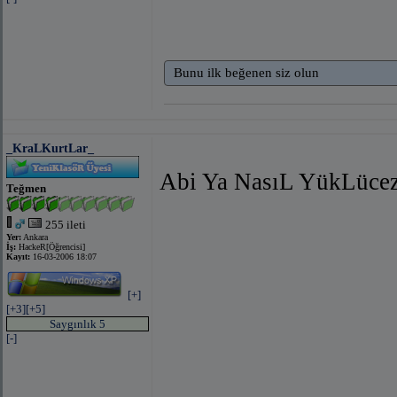
Bunu ilk beğenen siz olun
_KraLKurtLar_
Abi Ya NasıL YükLüce
Teğmen
255 ileti
Yer:
Ankara
İş:
HackeR[Öğrencisi]
Kayıt:
16-03-2006 18:07
[+]
[+3]
[+5]
Saygınlık 5
[-]