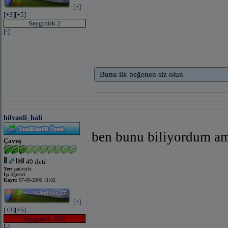
[+]
[+3]
[+5]
Saygınlık 2
[-]
Bunu ilk beğenen siz olun
hilvanli_hali
ben bunu biliyordum am
Çavuş
49 ileti
Yer:
şanlıurfa
İş:
öğrenci
Kayıt:
07-06-2006 11:02
[+]
[+3]
[+5]
Saygınlık -203
[-]