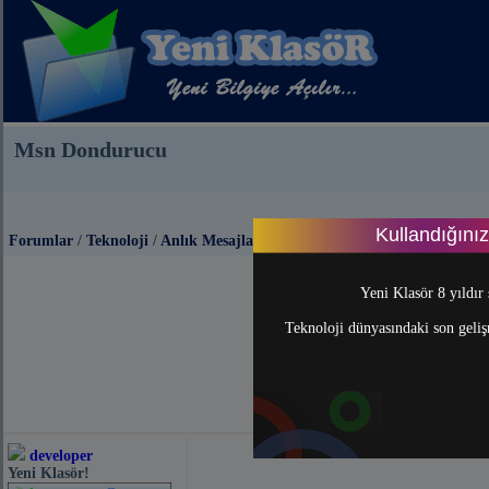
Msn Dondurucu
Kullandığını
Forumlar
/
Teknoloji
/
Anlık Mesajlaşma (Messenger)
Yeni Klasör 8 yıldır 
Teknoloji dünyasındaki son gelişm
developer
Yeni Klasör!