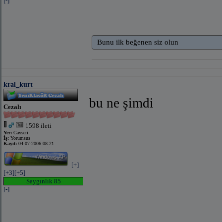
[-]
Bunu ilk beğenen siz olun
kral_kurt
bu ne şimdi
Cezalı
1598 ileti
Yer:
Gayseri
İş:
Yorumsus
Kayıt:
04-07-2006 08:21
[+]
[+3]
[+5]
Saygınlık 85
[-]