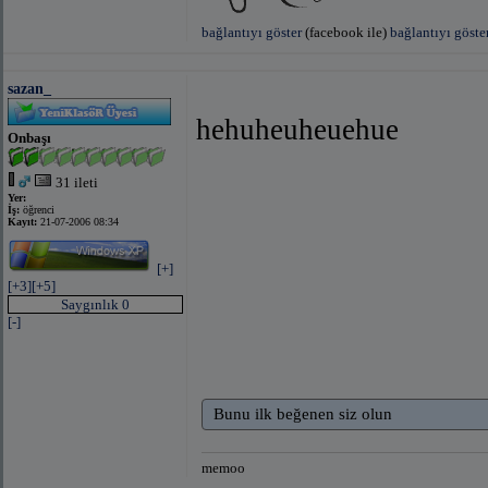
bağlantıyı göster
(facebook ile)
bağlantıyı göste
sazan_
hehuheuheuehue
Onbaşı
31 ileti
Yer:
İş:
öğrenci
Kayıt:
21-07-2006 08:34
[+]
[+3]
[+5]
Saygınlık 0
[-]
Bunu ilk beğenen siz olun
memoo