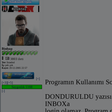
Binbaşı
3803 ileti
Yer:
İstanbul
İş:
pek çok
Kayıt:
20-12-2005 22:57
[+]
Programın Kullanımı So
[+3]
[+5]
Saygınlık 1168
[-]
DONDURULDU yazısını 
INBOXa
login olamaz. Program g