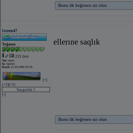
Bunu ilk beğenen siz olun
Green47
ellerıne saqlık
Teğmen
253 ileti
Yer:
izmir
İş:
ögrenci
Kayıt:
21-03-2006 03:59
[+]
[+3]
[+5]
Saygınlık 1
[-]
Bunu ilk beğenen siz olun