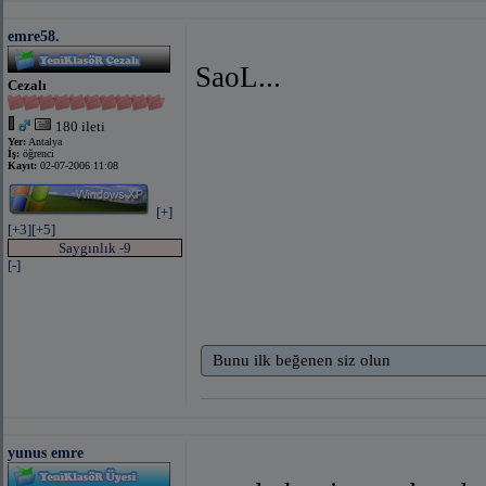
emre58.
SaoL...
Cezalı
180 ileti
Yer:
Antalya
İş:
öğrenci
Kayıt:
02-07-2006 11:08
[+]
[+3]
[+5]
Saygınlık -9
[-]
Bunu ilk beğenen siz olun
yunus emre