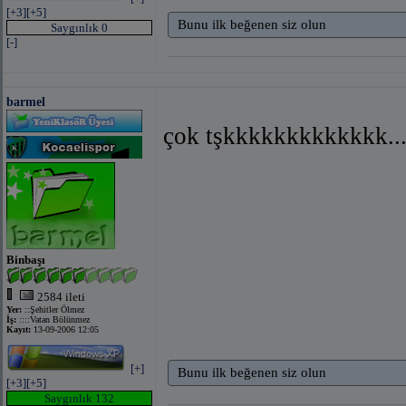
[+3]
[+5]
Bunu ilk beğenen siz olun
Saygınlık 0
[-]
barmel
çok tşkkkkkkkkkkkkk........
Binbaşı
2584 ileti
Yer:
::Şehitler Ölmez
İş:
::::Vatan Bölünmez
Kayıt:
13-09-2006 12:05
[+]
Bunu ilk beğenen siz olun
[+3]
[+5]
Saygınlık 132