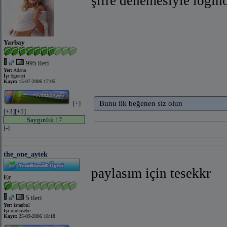
şifre denemesiyle login
Yarbay
995 ileti
Yer:
Adana
İş:
ögrenci
Kayıt:
15-07-2006 17:05
[+]
Bunu ilk beğenen siz olun
[+3]
[+5]
Saygınlık 17
[-]
the_one_aytek
paylasım için tesekkr
Er
5 ileti
Yer:
istanbul
İş:
muhasebe
Kayıt:
25-09-2006 18:18