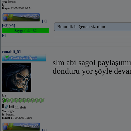
Yer:
İstanbul
İş:
Kayıt:
22-05-2006 06:51
[+]
[+3]
[+5]
Bunu ilk beğenen siz olun
Saygınlık 432
[-]
ronaldi_51
slm abi sagol paylaşım
donduru yor şöyle deva
Er
11 ileti
Yer:
niğde
İş:
ögrenci
Kayıt:
11-09-2006 15:50
[+]