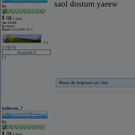
saol dostum yaeew
Er
1 ileti
Yer:
İZMİR
İş:
ögrenci
Kayıt:
21-03-2006 18:11
[+]
[+3]
[+5]
Saygınlık 0
[-]
Bunu ilk beğenen siz olun
hallowen_7
Er
4 ileti