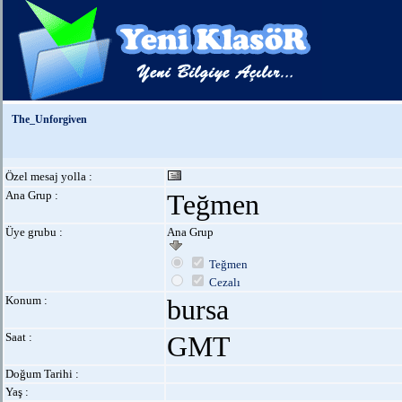
The_Unforgiven
Özel mesaj yolla :
Ana Grup :
Teğmen
Üye grubu :
Ana Grup
Teğmen
Cezalı
Konum :
bursa
Saat :
GMT
Doğum Tarihi :
Yaş :