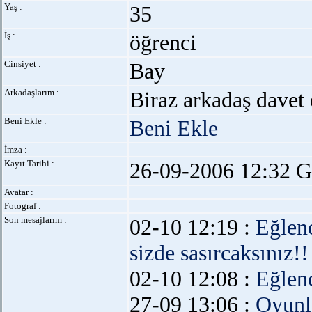
Yaş :
35
İş :
öğrenci
Cinsiyet :
Bay
Arkadaşlarım :
Biraz arkadaş davet 
Beni Ekle :
Beni Ekle
İmza :
Kayıt Tarihi :
26-09-2006 12:32 G
Avatar :
Fotograf :
Son mesajlarım :
02-10 12:19 :
Eğlen
sizde sasırcaksınız!!
02-10 12:08 :
Eğlen
27-09 13:06 :
Oyunl