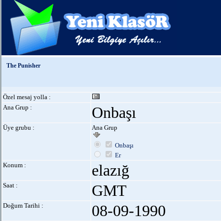
The Punisher
Özel mesaj yolla :
Ana Grup :
Onbaşı
Üye grubu :
Ana Grup
Onbaşı
Er
Konum :
elazığ
Saat :
GMT
Doğum Tarihi :
08-09-1990