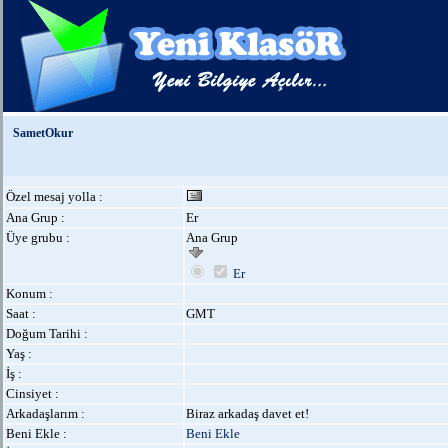
SametOkur
Özel mesaj yolla :
Ana Grup :
Er
Üye grubu :
Ana Grup
Er
Konum :
Saat :
GMT
Doğum Tarihi :
Yaş :
İş :
Cinsiyet :
Arkadaşlarım :
Biraz arkadaş davet et!
Beni Ekle :
Beni Ekle