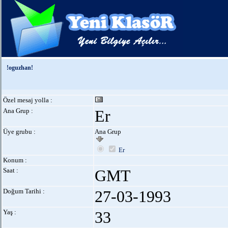
!oguzhan!
Özel mesaj yolla :
Ana Grup :
Er
Üye grubu :
Ana Grup
Er
Konum :
Saat :
GMT
Doğum Tarihi :
27-03-1993
Yaş :
33