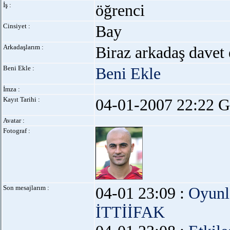
İş :
öğrenci
Cinsiyet :
Bay
Arkadaşlarım :
Biraz arkadaş davet 
Beni Ekle :
Beni Ekle
İmza :
Kayıt Tarihi :
04-01-2007 22:22 G
Avatar :
Fotograf :
Son mesajlarım :
04-01 23:09 :
Oyunl
İTTİİFAK