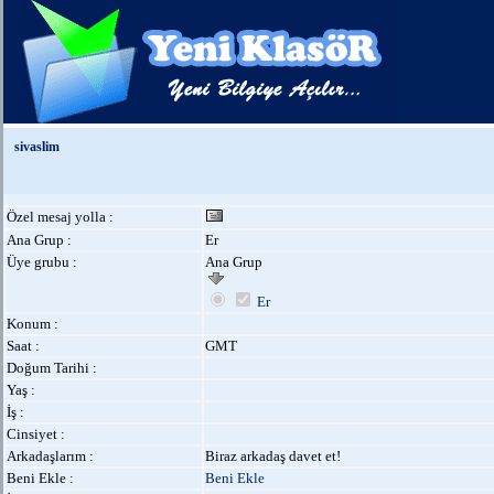
sivaslim
Özel mesaj yolla :
Ana Grup :
Er
Üye grubu :
Ana Grup
Er
Konum :
Saat :
GMT
Doğum Tarihi :
Yaş :
İş :
Cinsiyet :
Arkadaşlarım :
Biraz arkadaş davet et!
Beni Ekle :
Beni Ekle