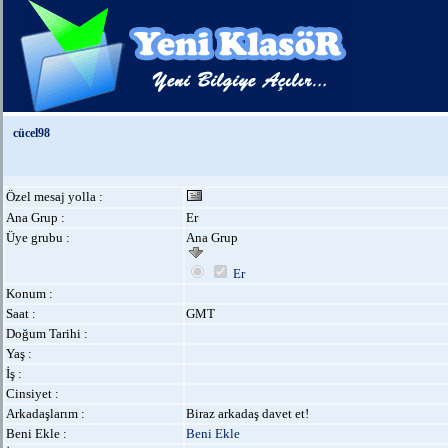
cücel98
Özel mesaj yolla :
Ana Grup :
Er
Üye grubu :
Ana Grup
Er
Konum :
Saat :
GMT
Doğum Tarihi :
Yaş :
İş :
Cinsiyet :
Arkadaşlarım :
Biraz arkadaş davet et!
Beni Ekle :
Beni Ekle