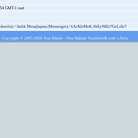
54 GMT-1 saat
eknoloji
/
Anlık Mesajlaşma (Messenger)
/
hAcKleMeK iStEyNlEr!!GeLsİn!!
Copyright © 2005-2020 Yeni Klasör - Tüm Hakları YeniklasoR.com' a Aittir.