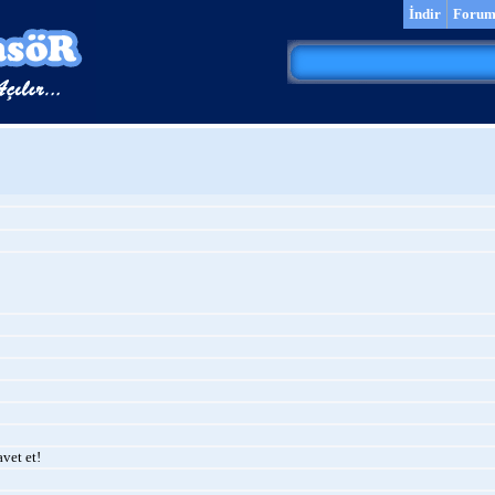
İndir
Foru
vet et!