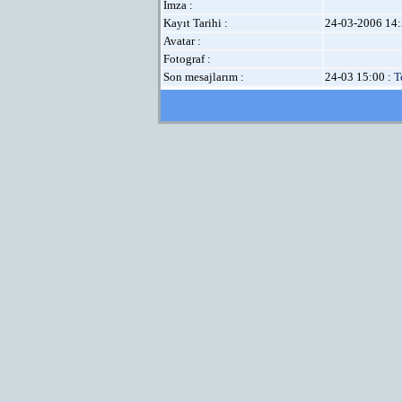
İmza :
Kayıt Tarihi :
24-03-2006 14:
Avatar :
Fotograf :
Son mesajlarım :
24-03 15:00 :
T