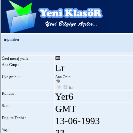
tripmaker
Özel mesaj yolla :
Ana Grup :
Er
Üye grubu :
Ana Grup
Er
Konum :
Yer6
Saat :
GMT
Doğum Tarihi :
13-06-1993
Yaş :