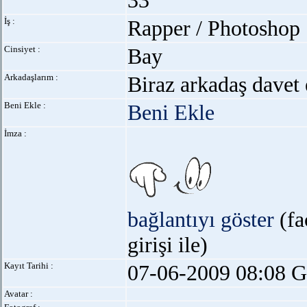
33
İş :
Rapper / Photoshop
Cinsiyet :
Bay
Arkadaşlarım :
Biraz arkadaş davet 
Beni Ekle :
Beni Ekle
İmza :
bağlantıyı göster
(fa
girişi ile)
Kayıt Tarihi :
07-06-2009 08:08 G
Avatar :