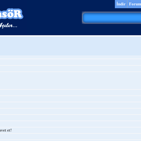
İndir
Foru
vet et!