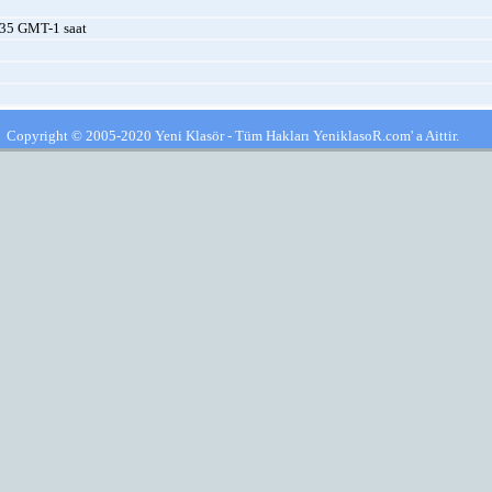
35 GMT-1 saat
Copyright © 2005-2020 Yeni Klasör - Tüm Hakları YeniklasoR.com' a Aittir.