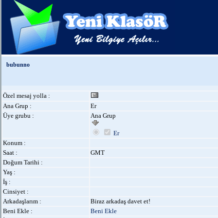
bubunno
Özel mesaj yolla :
Ana Grup :
Er
Üye grubu :
Ana Grup
Er
Konum :
Saat :
GMT
Doğum Tarihi :
Yaş :
İş :
Cinsiyet :
Arkadaşlarım :
Biraz arkadaş davet et!
Beni Ekle :
Beni Ekle